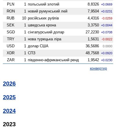
PLN
1
польський злотий
8,8326
+0.0669
RON
1
новий румунський лей
7,9504
+0.0231
RUB
10
російських рублів
4,4316
-0.0259
SEK
1
шведська крона
3,3750
+0.0044
SGD
1
сінгапурський долар
27,2230
+0.0708
TRY
1
нова турецька ліра
1,5631
-0.0022
USD
1
долар США
36,5686
0.0000
XDR
1
СПЗ
48,7568
+0.0920
ZAR
1
південно-африканський ренд
1,9542
+0.0230
конвертер
2026
2025
2024
2023