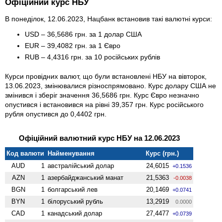
Офіційний курс НБУ
В понеділок, 12.06.2023, Нацбанк встановив такі валютні курси:
USD – 36,5686 грн. за 1 долар США
EUR – 39,4082 грн. за 1 Євро
RUB – 4,4316 грн. за 10 російських рублів
Курси провідних валют, що були встановлені НБУ на вівторок,
13.06.2023, змінювалися різноспрямовано. Курс долару США не
змінився і зберіг значення 36,5686 грн. Курс Євро незначно
опустився і встановився на рівні 39,357 грн. Курс російського
рубля опустився до 0,4402 грн.
Офіційний валютний курс НБУ на 12.06.2023
Код валюти
Найменування
Курс (грн.)
AUD
1
австралійський долар
24,6015
+0.1536
AZN
1
азербайджанський манат
21,5363
-0.0038
BGN
1
болгарський лев
20,1469
+0.0741
BYN
1
білоруський рубль
13,2919
0.0000
CAD
1
канадський долар
27,4477
+0.0739