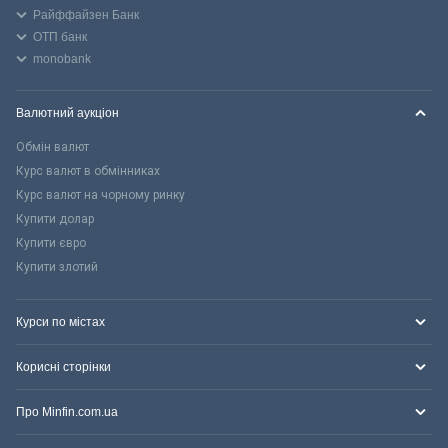
Райффайзен Банк
ОТП банк
monobank
Валютний аукціон
Обмін валют
Курс валют в обмінниках
Курс валют на чорному ринку
Купити долар
Купити євро
Купити злотий
Курси по містах
Корисні сторінки
Про Minfin.com.ua