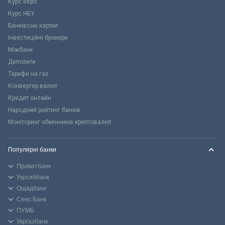
Курс євро
Курс НБУ
Банківські картки
Інвестиційні брокери
Міжбанк
Депозити
Тарифи на газ
Конвертер валют
Кредит онлайн
Народний рейтинг банків
Моніторинг обмінників криптовалют
Популярні банки
Приватбанк
Укрсиббанк
Ощадбанк
Сенс Банк
ПУМБ
Укргазбанк