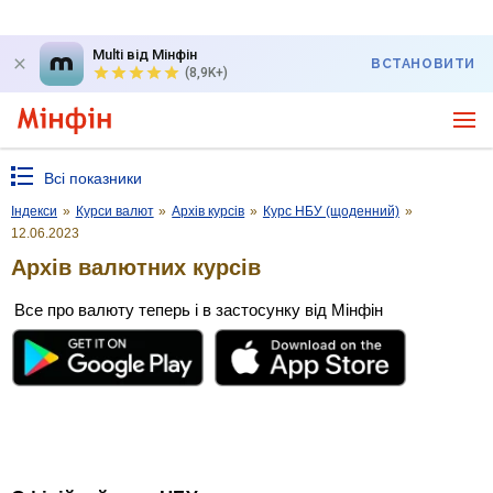
Multi від Мінфін
ВСТАНОВИТИ
(8,9K+)
Всі показники
Індекси
»
Курси валют
»
Архів курсів
»
Курс НБУ (щоденний)
»
12.06.2023
Архів валютних курсів
Все про валюту теперь і в застосунку від Мінфін