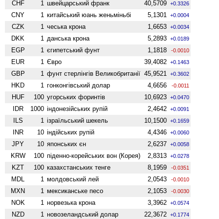
CHF
1
швейцарський франк
40,5709
+0.3326
CNY
1
китайський юань женьмiньбi
5,1301
+0.0004
CZK
1
чеська крона
1,6653
+0.0034
DKK
1
данська крона
5,2893
+0.0189
EGP
1
єгипетський фунт
1,1818
-0.0010
EUR
1
Євро
39,4082
+0.1463
GBP
1
фунт стерлінгів Велико­британії
45,9521
+0.3602
HKD
1
гонконгівський долар
4,6656
-0.0011
HUF
100
угорських форинтів
10,6923
+0.0470
IDR
1000
індонезійських рупій
2,4642
+0.0091
ILS
1
ізраїльський шекель
10,1500
+0.1659
INR
10
індійських рупій
4,4346
+0.0060
JPY
10
японських єн
2,6237
+0.0058
KRW
100
піденно-корейських вон (Корея)
2,8313
+0.0278
KZT
100
казахстанських тенге
8,1959
-0.0351
MDL
1
молдовський лей
2,0543
-0.0010
MXN
1
мексиканське песо
2,1053
-0.0030
NOK
1
норвезька крона
3,3962
+0.0574
NZD
1
ново­зеландський долар
22,3672
+0.1774