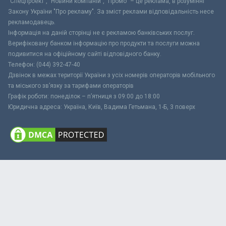
"Спецпроект", "Новини компаній", "Промо" – це реклама, в розумінні
Закону України "Про рекламу". За зміст реклами відповідальність несе
рекламодавець.
Інформація на даній сторінці не є рекламою банківських послуг.
Верифіковану банком інформацію про продукти та послуги можна
подивитися на офіційному сайті відповідного банку.
Телефон: (044) 392-47-40
Дзвінок в межах території України з усіх номерів операторів мобільного
та міського зв’язку за тарифами операторів
Графік роботи: понеділок – п’ятниця з 09:00 до 18:00
Юридична адреса: Україна, Київ, Вадима Гетьмана, 1-Б, 3 поверх