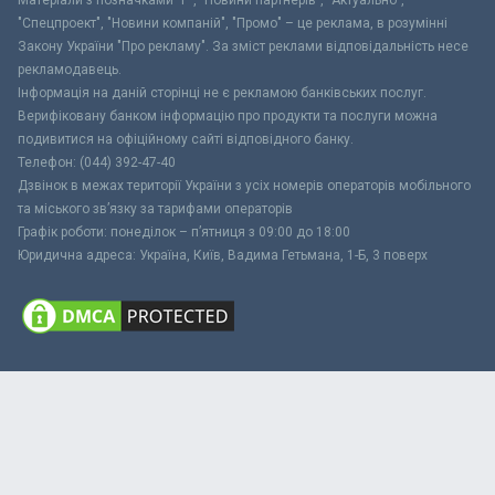
"Спецпроект", "Новини компаній", "Промо" – це реклама, в розумінні
Закону України "Про рекламу". За зміст реклами відповідальність несе
рекламодавець.
Інформація на даній сторінці не є рекламою банківських послуг.
Верифіковану банком інформацію про продукти та послуги можна
подивитися на офіційному сайті відповідного банку.
Телефон: (044) 392-47-40
Дзвінок в межах території України з усіх номерів операторів мобільного
та міського зв’язку за тарифами операторів
Графік роботи: понеділок – п’ятниця з 09:00 до 18:00
Юридична адреса: Україна, Київ, Вадима Гетьмана, 1-Б, 3 поверх