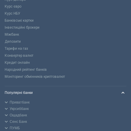
Курс євро
Курс НБУ
Банківські картки
Інвестиційні брокери
Міжбанк
Депозити
Тарифи на газ
Конвертер валют
Кредит онлайн
Народний рейтинг банків
Моніторинг обмінників криптовалют
Популярні банки
Приватбанк
Укрсиббанк
Ощадбанк
Сенс Банк
ПУМБ