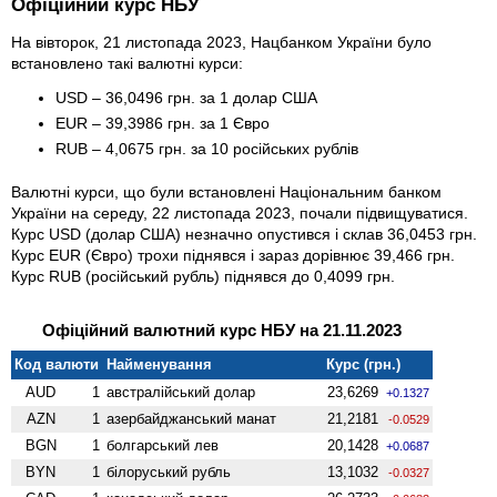
Офіційний курс НБУ
На вівторок, 21 листопада 2023, Нацбанком України було
встановлено такі валютні курси:
USD – 36,0496 грн. за 1 долар США
EUR – 39,3986 грн. за 1 Євро
RUB – 4,0675 грн. за 10 російських рублів
Валютні курси, що були встановлені Національним банком
України на середу, 22 листопада 2023, почали підвищуватися.
Курс USD (долар США) незначно опустився і склав 36,0453 грн.
Курс EUR (Євро) трохи піднявся і зараз дорівнює 39,466 грн.
Курс RUB (російський рубль) піднявся до 0,4099 грн.
Офіційний валютний курс НБУ на 21.11.2023
Код валюти
Найменування
Курс (грн.)
AUD
1
австралійський долар
23,6269
+0.1327
AZN
1
азербайджанський манат
21,2181
-0.0529
BGN
1
болгарський лев
20,1428
+0.0687
BYN
1
білоруський рубль
13,1032
-0.0327