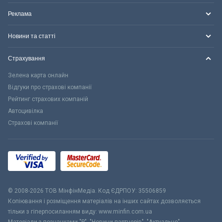
Реклама
Новини та статті
Страхування
Зелена карта онлайн
Відгуки про страхові компанії
Рейтинг страхових компаній
Автоцивілка
Страхові компанії
© 2008-2026 ТОВ МiнфiнМедiа. Код ЄДРПОУ: 35506859
Копіювання і розміщення матеріалів на інших сайтах дозволяється
тільки з гіперпосиланням виду: www.minfin.com.ua
Матеріали з позначками "Р", "Новини партнерів", "Актуально",