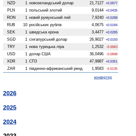
NZD
1
ново­зеландський долар
21,7127
+0.0977
PLN
1
польський злотий
9,0144
+0.0435
RON
1
новий румунський лей
7,9240
+0.0288
RUB
10
російських рублів
4,0675
+0.0184
SEK
1
шведська крона
3,4477
+0.0285
SGD
1
сінгапурський долар
26,9027
+0.0193
TRY
1
нова турецька ліра
1,2532
-0.0063
USD
1
долар США
36,0496
-0.0898
XDR
1
СПЗ
47,9987
+0.0351
ZAR
1
південно-африканський ренд
1,9583
-0.0135
конвертер
2026
2025
2024
2023