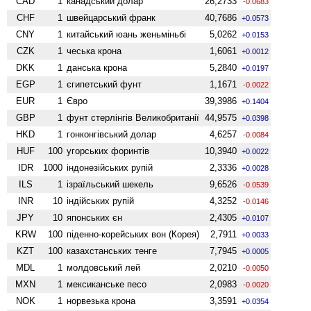
CAD
1
канадський долар
26,2733
-0.0683
CHF
1
швейцарський франк
40,7686
+0.0573
CNY
1
китайський юань женьмiньбi
5,0262
+0.0153
CZK
1
чеська крона
1,6061
+0.0012
DKK
1
данська крона
5,2840
+0.0197
EGP
1
єгипетський фунт
1,1671
-0.0022
EUR
1
Євро
39,3986
+0.1404
GBP
1
фунт стерлінгів Велико­британії
44,9575
+0.0398
HKD
1
гонконгівський долар
4,6257
-0.0084
HUF
100
угорських форинтів
10,3940
+0.0022
IDR
1000
індонезійських рупій
2,3336
+0.0028
ILS
1
ізраїльський шекель
9,6526
-0.0539
INR
10
індійських рупій
4,3252
-0.0146
JPY
10
японських єн
2,4305
+0.0107
KRW
100
піденно-корейських вон (Корея)
2,7911
+0.0033
KZT
100
казахстанських тенге
7,7945
+0.0005
MDL
1
молдовський лей
2,0210
-0.0050
MXN
1
мексиканське песо
2,0983
-0.0020
NOK
1
норвезька крона
3,3591
+0.0354