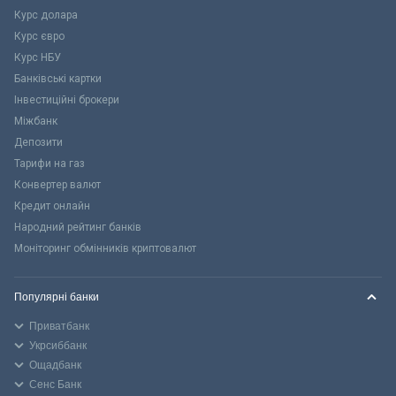
Курс долара
Курс євро
Курс НБУ
Банківські картки
Інвестиційні брокери
Міжбанк
Депозити
Тарифи на газ
Конвертер валют
Кредит онлайн
Народний рейтинг банків
Моніторинг обмінників криптовалют
Популярні банки
Приватбанк
Укрсиббанк
Ощадбанк
Сенс Банк