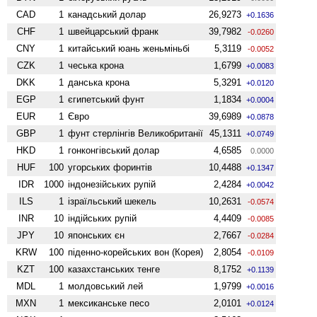
CAD
1
канадський долар
26,9273
+0.1636
CHF
1
швейцарський франк
39,7982
-0.0260
CNY
1
китайський юань женьмiньбi
5,3119
-0.0052
CZK
1
чеська крона
1,6799
+0.0083
DKK
1
данська крона
5,3291
+0.0120
EGP
1
єгипетський фунт
1,1834
+0.0004
EUR
1
Євро
39,6989
+0.0878
GBP
1
фунт стерлінгів Велико­британії
45,1311
+0.0749
HKD
1
гонконгівський долар
4,6585
0.0000
HUF
100
угорських форинтів
10,4488
+0.1347
IDR
1000
індонезійських рупій
2,4284
+0.0042
ILS
1
ізраїльський шекель
10,2631
-0.0574
INR
10
індійських рупій
4,4409
-0.0085
JPY
10
японських єн
2,7667
-0.0284
KRW
100
піденно-корейських вон (Корея)
2,8054
-0.0109
KZT
100
казахстанських тенге
8,1752
+0.1139
MDL
1
молдовський лей
1,9799
+0.0016
MXN
1
мексиканське песо
2,0101
+0.0124