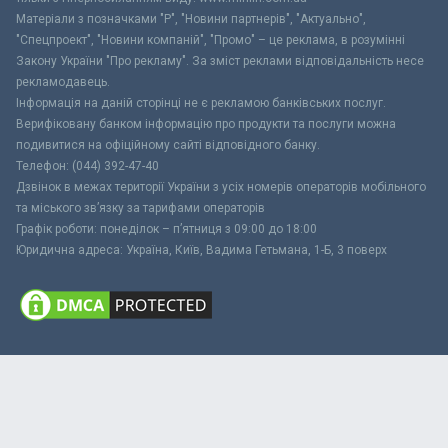
Матеріали з позначками "Р", "Новини партнерів", "Актуально",
"Спецпроект", "Новини компаній", "Промо" – це реклама, в розумінні
Закону України "Про рекламу". За зміст реклами відповідальність несе
рекламодавець.
Інформація на даній сторінці не є рекламою банківських послуг.
Верифіковану банком інформацію про продукти та послуги можна
подивитися на офіційному сайті відповідного банку.
Телефон: (044) 392-47-40
Дзвінок в межах території України з усіх номерів операторів мобільного
та міського зв’язку за тарифами операторів
Графік роботи: понеділок – п’ятниця з 09:00 до 18:00
Юридична адреса: Україна, Київ, Вадима Гетьмана, 1-Б, 3 поверх