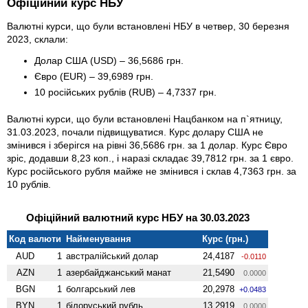
Офіційний курс НБУ
Валютні курси, що були встановлені НБУ в четвер, 30 березня
2023, склали:
Долар США (USD) – 36,5686 грн.
Євро (EUR) – 39,6989 грн.
10 російських рублів (RUB) – 4,7337 грн.
Валютні курси, що були встановлені Нацбанком на п`ятницу,
31.03.2023, почали підвищуватися. Курс долару США не
змінився і зберігся на рівні 36,5686 грн. за 1 долар. Курс Євро
зріс, додавши 8,23 коп., і наразі складає 39,7812 грн. за 1 євро.
Курс російського рубля майже не змінився і склав 4,7363 грн. за
10 рублів.
Офіційний валютний курс НБУ на 30.03.2023
Код валюти
Найменування
Курс (грн.)
AUD
1
австралійський долар
24,4187
-0.0110
AZN
1
азербайджанський манат
21,5490
0.0000
BGN
1
болгарський лев
20,2978
+0.0483
BYN
1
білоруський рубль
13,2919
0.0000