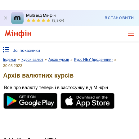
Multi від Мінфін
ВСТАНОВИТИ
(8,9K+)
Всі показники
Індекси
»
Курси валют
»
Архів курсів
»
Курс НБУ (щоденний)
»
30.03.2023
Архів валютних курсів
Все про валюту теперь і в застосунку від Мінфін