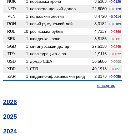
NOK
1
норвезька крона
3,5163
+0.0129
NZD
1
ново­зеландський долар
22,8060
+0.0128
PLN
1
польський злотий
8,4720
+0.0114
RON
1
новий румунський лей
8,0182
+0.0189
RUB
10
російських рублів
4,7337
-0.0366
SEK
1
шведська крона
3,5186
-0.0131
SGD
1
сінгапурський долар
27,5138
-0.0249
TRY
1
нова турецька ліра
1,9115
-0.0022
USD
1
долар США
36,5686
0.0000
XDR
1
СПЗ
49,1913
-0.0051
ZAR
1
південно-африканський ренд
2,0173
+0.0059
конвертер
2026
2025
2024