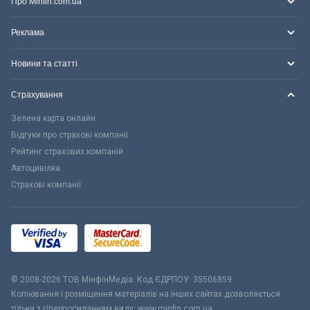
Про Minfin.com.ua
Реклама
Новини та статті
Страхування
Зелена карта онлайн
Відгуки про страхові компанії
Рейтинг страхових компаній
Автоцивілка
Страхові компанії
© 2008-2026 ТОВ МiнфiнМедiа. Код ЄДРПОУ: 35506859
Копіювання і розміщення матеріалів на інших сайтах дозволяється
тільки з гіперпосиланням виду: www.minfin.com.ua