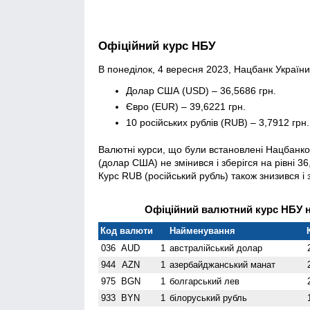
Офіційний курс НБУ
В понеділок, 4 вересня 2023, Нацбанк України 
Долар США (USD) – 36,5686 грн.
Євро (EUR) – 39,6221 грн.
10 російських рублів (RUB) – 3,7912 грн.
Валютні курси, що були встановлені Нацбанко
(долар США) не змінився і зберігся на рівні 3
Курс RUB (російський рубль) також знизився і 
Офіційний валютний курс НБУ на
Код валюти
Найменування
036
AUD
1
австралійський долар
944
AZN
1
азербайджанський манат
975
BGN
1
болгарський лев
933
BYN
1
білоруський рубль