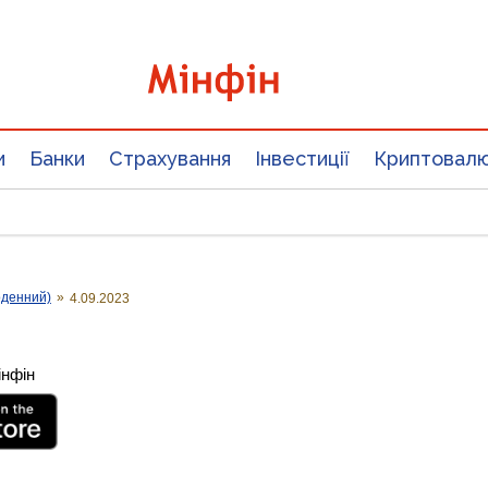
и
Банки
Страхування
Інвестиції
Криптовал
оденний)
»
4.09.2023
інфін