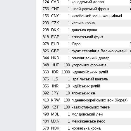
124
CAD
1
канадський долар
756
CHF
1
швейцарський франк
156
CNY
1
китайський юань женьмiньбi
203
CZK
1
чеська крона
208
DKK
1
данська крона
818
EGP
1
єгипетський фунт
978
EUR
1
Євро
826
GBP
1
фунт стерлінгів Велико­британії
344
HKD
1
гонконгівський долар
348
HUF
100
угорських форинтів
360
IDR
1000
індонезійських рупій
376
ILS
1
ізраїльський шекель
356
INR
10
індійських рупій
392
JPY
10
японських єн
410
KRW
100
піденно-корейських вон (Корея)
398
KZT
100
казахстанських тенге
498
MDL
1
молдовський лей
484
MXN
1
мексиканське песо
578
NOK
1
норвезька крона