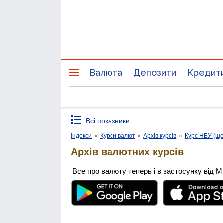
Валюта
Депозити
Кредит
Всі показники
Індекси
»
Курси валют
»
Архів курсів
»
Курс НБУ (щ
Архів валютних курсів
Все про валюту теперь і в застосунку від М