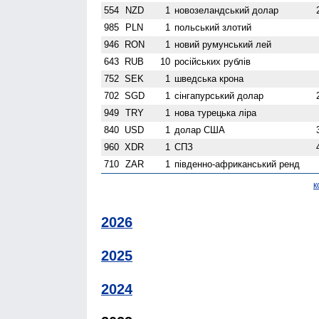
554
NZD
1
ново­зеландський долар
985
PLN
1
польський злотий
946
RON
1
новий румунський лей
643
RUB
10
російських рублів
752
SEK
1
шведська крона
702
SGD
1
сінгапурський долар
949
TRY
1
нова турецька ліра
840
USD
1
долар США
960
XDR
1
СПЗ
710
ZAR
1
південно-африканський ренд
к
2026
2025
2024