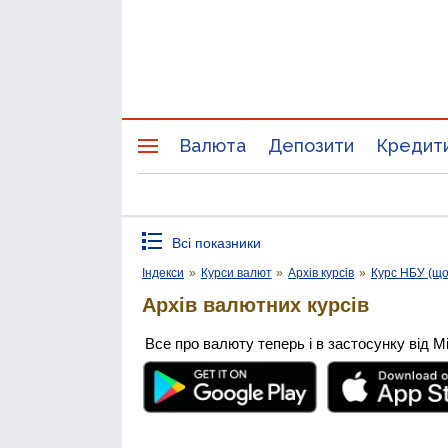
Валюта
Депозити
Кредит
Всі показники
Індекси
»
Курси валют
»
Архів курсів
»
Курс НБУ (щ
Архів валютних курсів
Все про валюту теперь і в застосунку від М