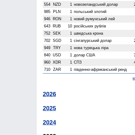
554
NZD
1
ново­зеландський долар
985
PLN
1
польський злотий
946
RON
1
новий румунський лей
643
RUB
10
російських рублів
752
SEK
1
шведська крона
702
SGD
1
сінгапурський долар
949
TRY
1
нова турецька ліра
840
USD
1
долар США
960
XDR
1
СПЗ
710
ZAR
1
південно-африканський ренд
к
2026
2025
2024