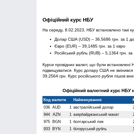
Офіційний курс НБУ
На середу, 8.02.2023, НБУ встановлено такі к
Долар США (USD) – 36,5686 грн. за 1 д
Євро (EUR) – 39,1485 грн. за 1 євро
Російський рубль (RUB) – 5,1364 грн. за 
Курси провідних валют, що були встановлені 
підвищуватися. Курс долару США не змінився і 
39,2564 грн. Курс російського рубля пішов вниз
Офіційний валютний курс НБУ на
Код валюти
Найменування
036
AUD
1
австралійський долар
944
AZN
1
азербайджанський манат
975
BGN
1
болгарський лев
933
BYN
1
білоруський рубль