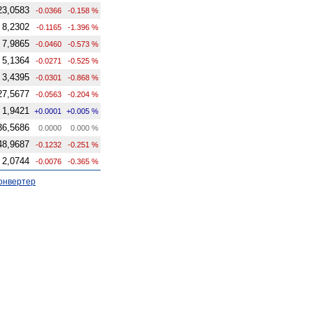
23,0583
-0.0366
-0.158 %
8,2302
-0.1165
-1.396 %
7,9865
-0.0460
-0.573 %
5,1364
-0.0271
-0.525 %
3,4395
-0.0301
-0.868 %
27,5677
-0.0563
-0.204 %
1,9421
+0.0001
+0.005 %
36,5686
0.0000
0.000 %
48,9687
-0.1232
-0.251 %
2,0744
-0.0076
-0.365 %
онвертер