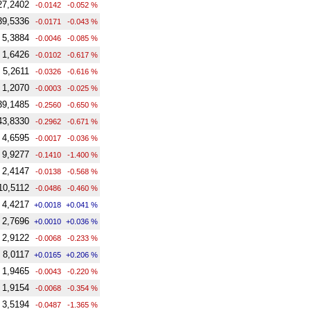
27,2402
-0.0142
-0.052 %
39,5336
-0.0171
-0.043 %
5,3884
-0.0046
-0.085 %
1,6426
-0.0102
-0.617 %
5,2611
-0.0326
-0.616 %
1,2070
-0.0003
-0.025 %
39,1485
-0.2560
-0.650 %
43,8330
-0.2962
-0.671 %
4,6595
-0.0017
-0.036 %
9,9277
-0.1410
-1.400 %
2,4147
-0.0138
-0.568 %
10,5112
-0.0486
-0.460 %
4,4217
+0.0018
+0.041 %
2,7696
+0.0010
+0.036 %
2,9122
-0.0068
-0.233 %
8,0117
+0.0165
+0.206 %
1,9465
-0.0043
-0.220 %
1,9154
-0.0068
-0.354 %
3,5194
-0.0487
-1.365 %