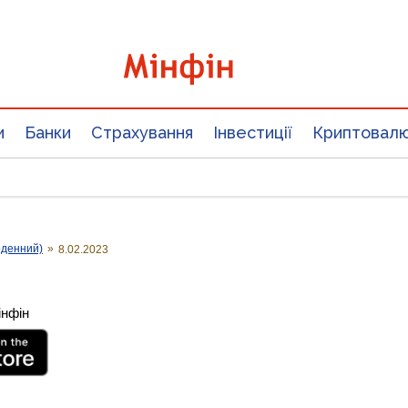
и
Банки
Страхування
Інвестиції
Криптовал
оденний)
»
8.02.2023
інфін