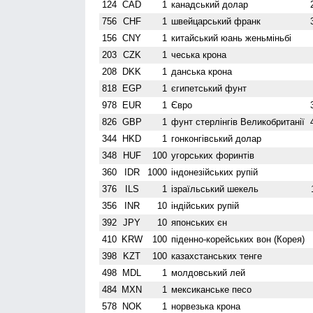
124
CAD
1
канадський долар
756
CHF
1
швейцарський франк
156
CNY
1
китайський юань женьмiньбi
203
CZK
1
чеська крона
208
DKK
1
данська крона
818
EGP
1
єгипетський фунт
978
EUR
1
Євро
826
GBP
1
фунт стерлінгів Велико­британії
344
HKD
1
гонконгівський долар
348
HUF
100
угорських форинтів
360
IDR
1000
індонезійських рупій
376
ILS
1
ізраїльський шекель
356
INR
10
індійських рупій
392
JPY
10
японських єн
410
KRW
100
піденно-корейських вон (Корея)
398
KZT
100
казахстанських тенге
498
MDL
1
молдовський лей
484
MXN
1
мексиканське песо
578
NOK
1
норвезька крона