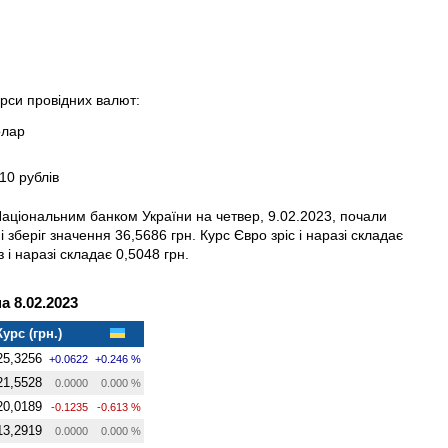
урси провідних валют:
олар
10 рублів
Національним банком України на четвер, 9.02.2023, почали
зберіг значення 36,5686 грн. Курс Євро зріс і наразі складає
 і наразі складає 0,5048 грн.
 8.02.2023
Курс (грн.)
25,3256
+0.0622
+0.246 %
21,5528
0.0000
0.000 %
20,0189
-0.1235
-0.613 %
13,2919
0.0000
0.000 %