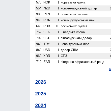
578
NOK
1
норвезька крона
554
NZD
1
ново­зеландський долар
985
PLN
1
польський злотий
946
RON
1
новий румунський лей
643
RUB
10
російських рублів
752
SEK
1
шведська крона
702
SGD
1
сінгапурський долар
949
TRY
1
нова турецька ліра
840
USD
1
долар США
960
XDR
1
СПЗ
710
ZAR
1
південно-африканський ренд
к
2026
2025
2024