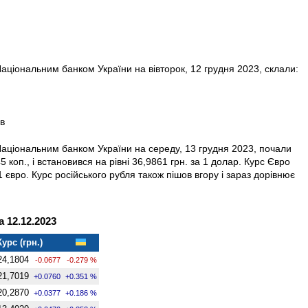
аціональним банком України на вівторок, 12 грудня 2023, склали:
ів
Національним банком України на середу, 13 грудня 2023, почали
 коп., і встановився на рівні 36,9861 грн. за 1 долар. Курс Євро
1 євро. Курс російського рубля також пішов вгору і зараз дорівнює
 12.12.2023
Курс (грн.)
24,1804
-0.0677
-0.279 %
21,7019
+0.0760
+0.351 %
20,2870
+0.0377
+0.186 %