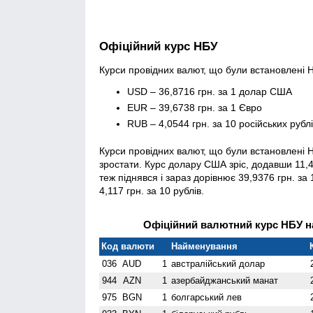
Офіційний курс НБУ
Курси провідних валют, що були встановлені Н
USD – 36,8716 грн. за 1 долар США
EUR – 39,6738 грн. за 1 Євро
RUB – 4,0544 грн. за 10 російських рубл
Курси провідних валют, що були встановлені 
зростати. Курс долару США зріс, додавши 11,45
теж піднявся і зараз дорівнює 39,9376 грн. за 
4,117 грн. за 10 рублів.
Офіційний валютний курс НБУ на
Код валюти
Найменування
036
AUD
1
австралійський долар
944
AZN
1
азербайджанський манат
975
BGN
1
болгарський лев