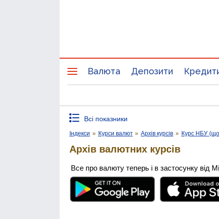
Валюта
Депозити
Кредит
Всі показники
Індекси
»
Курси валют
»
Архів курсів
»
Курс НБУ (щ
Архів валютних курсів
Все про валюту теперь і в застосунку від М