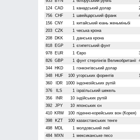
933
BYN
1
білоруський рубль
124
CAD
1
канадський долар
756
CHF
1
швейцарський франк
156
CNY
1
китайський юань женьмiньбi
203
CZK
1
чеська крона
208
DKK
1
данська крона
818
EGP
1
єгипетський фунт
978
EUR
1
Євро
826
GBP
1
фунт стерлінгів Велико­британії
344
HKD
1
гонконгівський долар
348
HUF
100
угорських форинтів
360
IDR
1000
індонезійських рупій
376
ILS
1
ізраїльський шекель
356
INR
10
індійських рупій
392
JPY
10
японських єн
410
KRW
100
піденно-корейських вон (Корея)
398
KZT
100
казахстанських тенге
498
MDL
1
молдовський лей
484
MXN
1
мексиканське песо