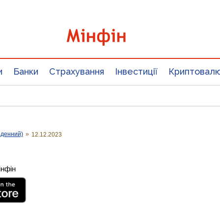
и
Банки
Страхування
Інвестиції
Криптовал
оденний)
»
12.12.2023
інфін