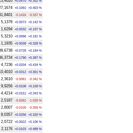
13,4020
+0.0470
+0.352 %
27,1674
+0.1091
+0.403 %
41,8401
-0.1416
-0.337 %
5,1378
+0.0073
+0.142 %
1,6294
+0.0032
+0.197 %
5,3210
+0.0096
+0.181 %
1,1935
+0.0039
+0.328 %
39,6738
+0.0728
+0.184 %
46,3734
+0.1790
+0.387 %
4,7236
+0.0204
+0.434 %
10,4010
+0.0312
+0.301 %
2,3610
-0.0081
-0.342 %
9,9256
+0.0108
+0.109 %
4,4214
+0.0151
+0.343 %
2,5187
-0.0261
-1.026 %
2,8007
-0.0100
-0.356 %
8,0357
+0.0256
+0.320 %
2,0722
+0.0022
+0.106 %
2,1176
+0.0103
+0.489 %