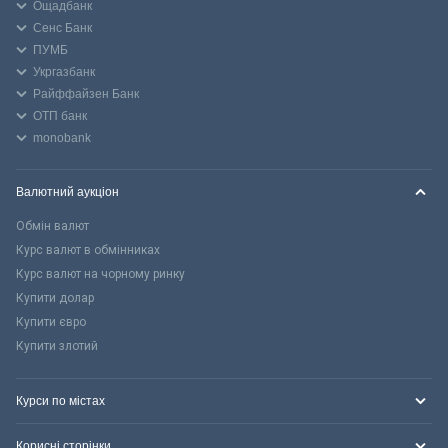
Ощадбанк
Сенс Банк
ПУМБ
Укргазбанк
Райффайзен Банк
ОТП банк
monobank
Валютний аукціон
Обмін валют
Курс валют в обмінниках
Курс валют на чорному ринку
Купити долар
Купити євро
Купити злотий
Курси по містах
Корисні сторінки