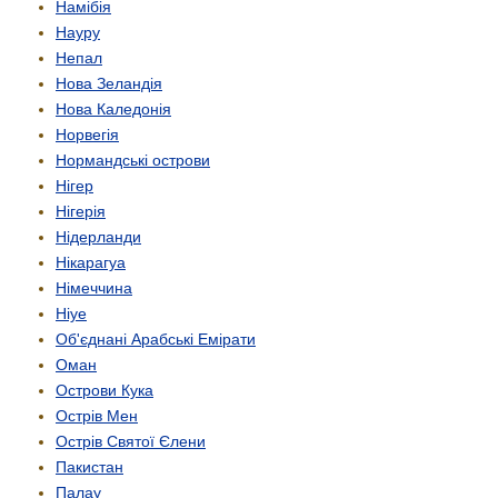
Намібія
Науру
Непал
Нова Зеландія
Нова Каледонія
Норвегія
Нормандські острови
Нігер
Нігерія
Нідерланди
Нікарагуа
Німеччина
Ніуе
Об'єднані Арабські Емірати
Оман
Острови Кука
Острів Мен
Острів Святої Єлени
Пакистан
Палау