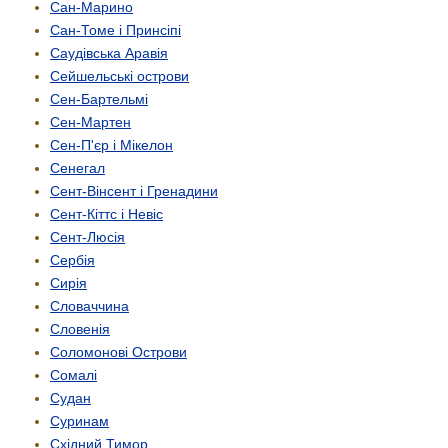
Сан-Марино
Сан-Томе і Принсіпі
Саудівська Аравія
Сейшельські острови
Сен-Бартельмі
Сен-Мартен
Сен-П'єр і Мікелон
Сенегал
Сент-Вінсент і Гренадини
Сент-Кіттс і Невіс
Сент-Люсія
Сербія
Сирія
Словаччина
Словенія
Соломонові Острови
Сомалі
Судан
Суринам
Східний Тимор