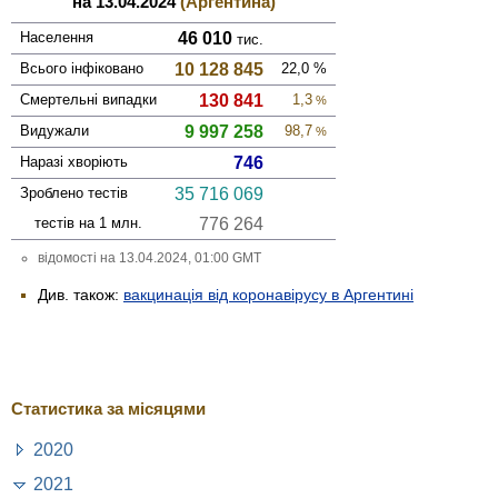
на 13.04.2024
(Аргентина)
Населення
46 010
тис.
Всього інфі­ковано
10 128 845
22,0
%
Смер­тельні випадки
130 841
1,3
%
Виду­жали
9 997 258
98,7
%
Наразі хворіють
746
Зроблено тестів
35 716 069
тестів на 1 млн.
776 264
відомості на 13.04.2024, 01:00 GMT
Див. також:
вакцинація від коронавірусу в Аргентині
Статистика за місяцями
2020
2021