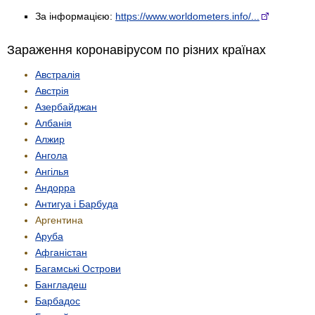
За інформацією:
https://www.worldometers.info/...
Зараження коронавірусом по різних країнах
Австралія
Австрія
Азербайджан
Албанія
Алжир
Ангола
Ангілья
Андорра
Антигуа і Барбуда
Аргентина
Аруба
Афганістан
Багамські Острови
Бангладеш
Барбадос