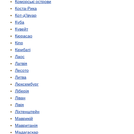
Коморські острови
Коста-Рика
Кот-д'Івуар
Куба
Кувейт
Кюрасао
Кіпр
Кірибаті
Лаос
Латвія
Лесото
Литва
Люксембург
Ліберія
Ліван
Лівія
Ліхтенштейн
Маврикій
Мавританія
Мадагаскар