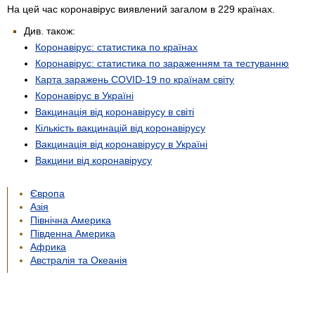
На цей час коронавірус виявлений загалом в 229 країнах.
Див. також:
Коронавірус: статистика по країнах
Коронавірус: статистика по зараженням та тестуванню
Карта заражень COVID-19 по країнам світу
Коронавірус в Україні
Вакцинація від коронавірусу в світі
Кількість вакцинацій від коронавірусу
Вакцинація від коронавірусу в Україні
Вакцини від коронавірусу
Європа
Азія
Північна Америка
Південна Америка
Африка
Австралія та Океанія