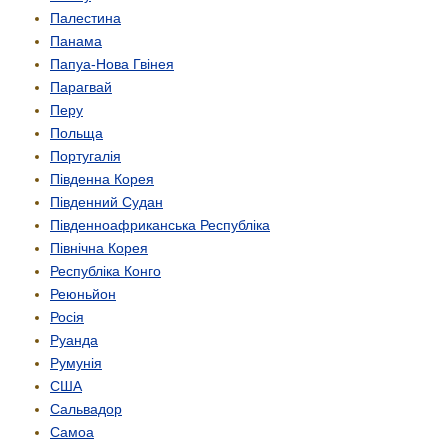
Палестина
Панама
Папуа-Нова Гвінея
Парагвай
Перу
Польща
Португалія
Південна Корея
Південний Судан
Південно­африканська Республіка
Північна Корея
Республіка Конго
Реюньйон
Росія
Руанда
Румунія
США
Сальвадор
Самоа