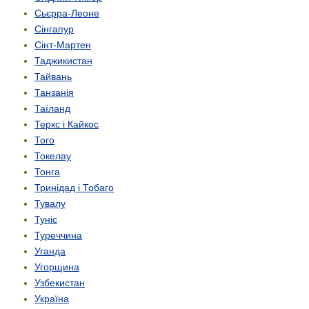
Сьєрра-Леоне
Сінгапур
Сінт-Мартен
Таджикистан
Тайвань
Танзанія
Таїланд
Теркс і Кайкос
Того
Токелау
Тонга
Тринідад і Тобаго
Тувалу
Туніс
Туреччина
Уганда
Угорщина
Узбекистан
Україна