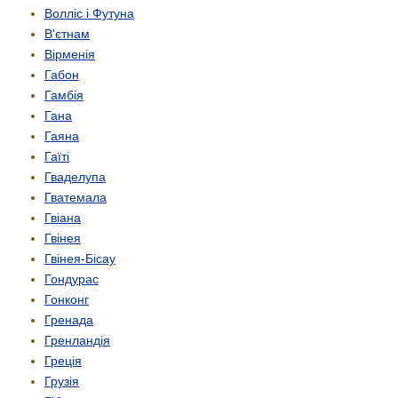
Волліс і Футуна
В'єтнам
Вірменія
Габон
Гамбія
Гана
Гаяна
Гаїті
Гваделупа
Гватемала
Гвіана
Гвінея
Гвінея-Бісау
Гондурас
Гонконг
Гренада
Гренландія
Греція
Грузія