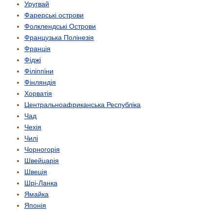
Уругвай
Фарерські острови
Фолклендські Острови
Французька Полінезія
Франція
Фіджі
Філіппіни
Фінляндія
Хорватія
Центрально­африканська Республіка
Чад
Чехія
Чилі
Чорногорія
Швейцарія
Швеція
Шрі-Ланка
Ямайка
Японія