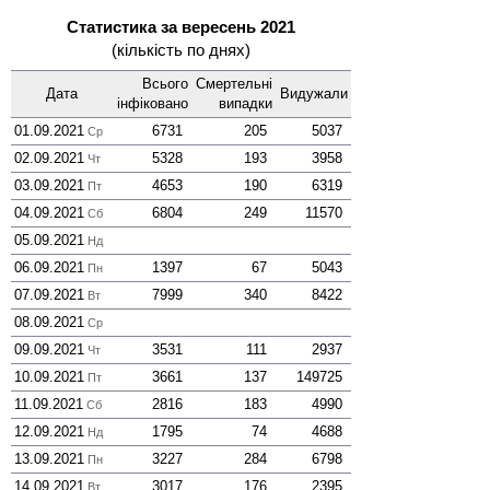
Статистика за вересень 2021
(кількість по днях)
Всього
Смер­тельні
Дата
Виду­жали
інфі­ковано
випадки
01.09.2021
6731
205
5037
Ср
02.09.2021
5328
193
3958
Чт
03.09.2021
4653
190
6319
Пт
04.09.2021
6804
249
11570
Сб
05.09.2021
Нд
06.09.2021
1397
67
5043
Пн
07.09.2021
7999
340
8422
Вт
08.09.2021
Ср
09.09.2021
3531
111
2937
Чт
10.09.2021
3661
137
149725
Пт
11.09.2021
2816
183
4990
Сб
12.09.2021
1795
74
4688
Нд
13.09.2021
3227
284
6798
Пн
14.09.2021
3017
176
2395
Вт