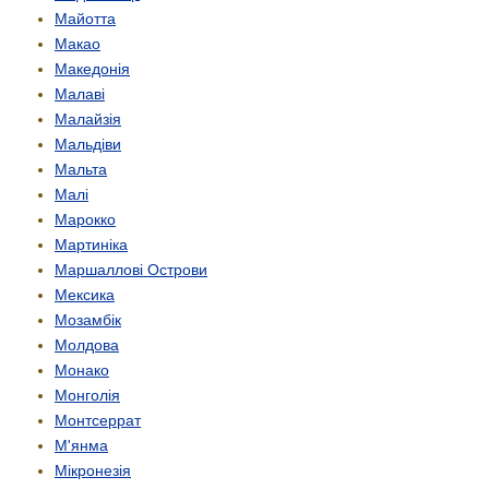
Майотта
Макао
Македонія
Малаві
Малайзія
Мальдіви
Мальта
Малі
Марокко
Мартиніка
Маршаллові Острови
Мексика
Мозамбік
Молдова
Монако
Монголія
Монтсеррат
М'янма
Мікронезія