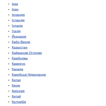
Ірак
Іран
Ірландія
Ісландія
Іспанія
Італія
Йорданія
Кабо-Верде
Казахстан
Кайманові Острови
Камбоджа
Камерун
Канада
Карибські Нідерланди
Катар
Кенія
Киргизія
Китай
Колумбія