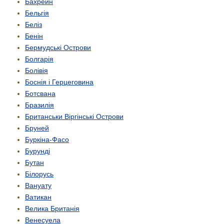
Бахрейн
Бельгія
Беліз
Бенін
Бермудські Острови
Болгарія
Болівія
Боснія і Герцеговина
Ботсвана
Бразилія
Британськи Віргінські Острови
Бруней
Буркіна-Фасо
Бурунді
Бутан
Білорусь
Вануату
Ватикан
Велика Британія
Венесуела