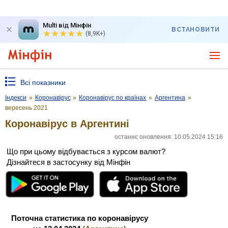
Multi від Мінфін
ВСТАНОВИТИ
(8,9K+)
Всі показники
Індекси
»
Коронавірус
»
Коронавірус по країнах
»
Аргентина
»
вересень 2021
Коронавірус в Аргентині
останнє оновлення: 10.05.2024 15:16
Що при цьому відбувається з курсом валют?
Дізнайтеся в застосунку від Мінфін
Поточна статистика по коронавірусу