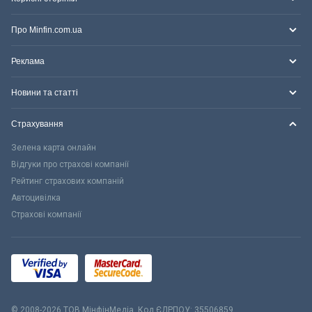
Про Minfin.com.ua
Реклама
Новини та статті
Страхування
Зелена карта онлайн
Відгуки про страхові компанії
Рейтинг страхових компаній
Автоцивілка
Страхові компанії
© 2008-2026 ТОВ МiнфiнМедiа. Код ЄДРПОУ: 35506859