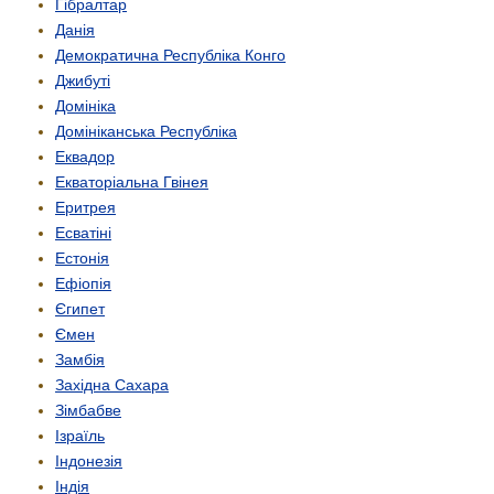
Гібралтар
Данія
Демократична Республіка Конго
Джибуті
Домініка
Домініканська Республіка
Еквадор
Екваторіальна Гвінея
Еритрея
Есватіні
Естонія
Ефіопія
Єгипет
Ємен
Замбія
Західна Сахара
Зімбабве
Ізраїль
Індонезія
Індія