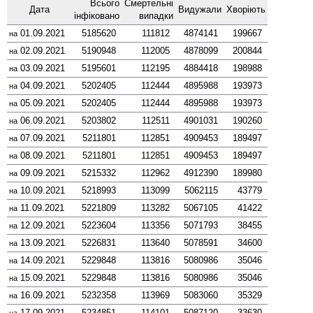
Всього
Смер­тельні
Дата
Виду­жали
Хворіють
інфі­ковано
випадки
01.09.2021
5185620
111812
4874141
199667
на
02.09.2021
5190948
112005
4878099
200844
на
03.09.2021
5195601
112195
4884418
198988
на
04.09.2021
5202405
112444
4895988
193973
на
05.09.2021
5202405
112444
4895988
193973
на
06.09.2021
5203802
112511
4901031
190260
на
07.09.2021
5211801
112851
4909453
189497
на
08.09.2021
5211801
112851
4909453
189497
на
09.09.2021
5215332
112962
4912390
189980
на
10.09.2021
5218993
113099
5062115
43779
на
11.09.2021
5221809
113282
5067105
41422
на
12.09.2021
5223604
113356
5071793
38455
на
13.09.2021
5226831
113640
5078591
34600
на
14.09.2021
5229848
113816
5080986
35046
на
15.09.2021
5229848
113816
5080986
35046
на
16.09.2021
5232358
113969
5083060
35329
на
17.09.2021
5234851
114101
5087120
33630