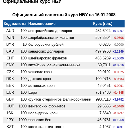
Официальный курс НБУ
Официальный валютный курс НБУ на 16.01.2008
Код валюты
Наименование
Курс (грн.)
AUD
100
австралийских долларов
454,6924
+0.3297
AZN
100
азербайджанских манатов
597,3504
-0.0706
BYR
10
белорусских рублей
0,0235
0.0000
CAD
100
канадских долларов
497,9750
+2.1949
CHF
100
швейцарских франков
463,5239
+1.0600
CNY
100
китайских юаней женьминьби
69,7311
+0.0916
CZK
100
чешских крон
29,0192
-0.0625
DKK
100
датских крон
100,9715
-0.0583
EEK
100
эстонских крон
48,0451
-0.0291
EUR
100
Евро
751,7430
-0.4545
GBP
100
фунтов стерлингов Велико­британии
993,7118
+3.9782
HUF
1000
венгерских форинтов
29,6335
-0.0460
ISK
100
исландских крон
7,8840
-0.0297
JPY
1000
японских йен
46,9781
+0.1268
KZT
100
казахстанских тенге
4,1937
+0.0011