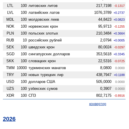
LTL
100
литовских литов
217,7198
-0.1317
LVL
100
латвийских латов
1076,3789
+0.2737
MDL
100
молдовских леев
44,8423
+0.0823
NOK
100
норвежских крон
95,9713
-0.1255
PLN
100
польских злотых
210,3484
+0.3664
RUB
10
российских рублей
2,0794
+0.0005
SEK
100
шведских крон
80,0024
-0.0297
SGD
100
сингапурских долларов
353,5618
+0.3345
SKK
100
словацких крон
22,5316
-0.0725
TMM
10000
туркменских манатов
8,0800
0.0000
TRY
100
новых турецких лир
438,7947
+0.1188
USD
100
долларов США
505,0000
0.0000
UZS
100
узбекских сумов
0,3907
0.0000
XDR
100
СПЗ
802,7175
-0.8916
конвертер
2026