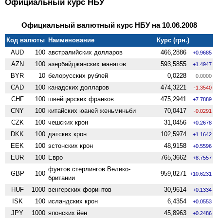
Официальный курс НБУ
Официальный валютный курс НБУ на 10.06.2008
Код валюты
Наименование
Курс (грн.)
AUD
100
австралийских долларов
466,2886
+0.9685
AZN
100
азербайджанских манатов
593,5855
+1.4947
BYR
10
белорусских рублей
0,0228
0.0000
CAD
100
канадских долларов
474,3221
-1.3540
CHF
100
швейцарских франков
475,2941
+7.7889
CNY
100
китайских юаней женьминьби
70,0417
-0.0291
CZK
100
чешских крон
31,0456
+0.2678
DKK
100
датских крон
102,5974
+1.1642
EEK
100
эстонских крон
48,9158
+0.5596
EUR
100
Евро
765,3662
+8.7557
фунтов стерлингов Велико­
GBP
100
959,8271
+10.6231
британии
HUF
1000
венгерских форинтов
30,9614
+0.1334
ISK
100
исландских крон
6,4354
+0.0553
JPY
1000
японских йен
45,8963
+0.2486