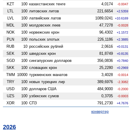
KZT
100
казахстанских тенге
4,0174
-0.0047
LTL
100
литовских литов
221,6654
+2.5359
LVL
100
латвийских латов
1089,0241
+10.6169
MDL
100
молдовских леев
47,7278
-0.0028
NOK
100
норвежских крон
96,4302
+1.1572
PLN
100
польских злотых
226,1186
+2.3885
RUB
10
российских рублей
2,0616
+0.0131
SEK
100
шведских крон
81,8749
+0.8135
SGD
100
сингапурских долларов
356,0836
+0.7840
SKK
100
словацких крон
25,2280
+0.2969
TMM
10000
туркменских манатов
3,4028
-0.0014
TRY
100
новых турецких лир
389,6976
-2.3082
USD
100
долларов США
484,9000
-0.2000
UZS
100
узбекских сумов
0,3705
-0.0003
XDR
100
СПЗ
791,2730
+4.7676
конвертер
2026