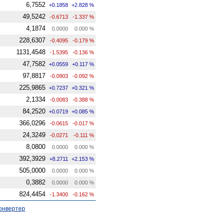
6,7552
+0.1858
+2.828 %
49,5242
-0.6713
-1.337 %
4,1874
0.0000
0.000 %
228,6307
-0.4095
-0.179 %
1131,4548
-1.5395
-0.136 %
47,7582
+0.0559
+0.117 %
97,8817
-0.0903
-0.092 %
225,9865
+0.7237
+0.321 %
2,1334
-0.0083
-0.388 %
84,2520
+0.0719
+0.085 %
366,0296
-0.0615
-0.017 %
24,3249
-0.0271
-0.111 %
8,0800
0.0000
0.000 %
392,3929
+8.2711
+2.153 %
505,0000
0.0000
0.000 %
0,3882
0.0000
0.000 %
824,4454
-1.3400
-0.162 %
онвертер