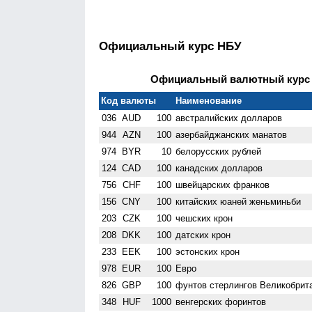
Официальный курс НБУ
Официальный валютный курс Н
Код валюты
Наименование
036
AUD
100
австралийских долларов
944
AZN
100
азербайджанских манатов
974
BYR
10
белорусских рублей
124
CAD
100
канадских долларов
756
CHF
100
швейцарских франков
156
CNY
100
китайских юаней женьминьби
203
CZK
100
чешских крон
208
DKK
100
датских крон
233
EEK
100
эстонских крон
978
EUR
100
Евро
826
GBP
100
фунтов стерлингов Велико­брит
348
HUF
1000
венгерских форинтов