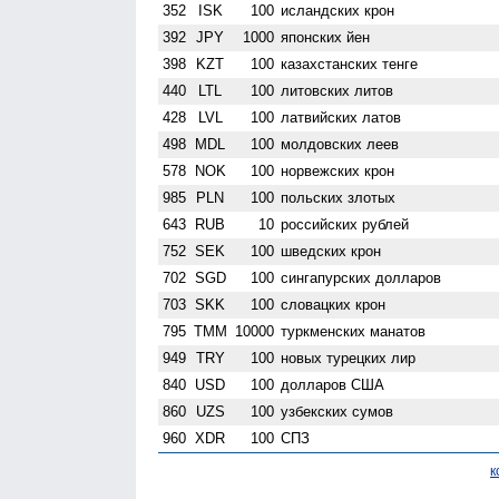
352
ISK
100
исландских крон
392
JPY
1000
японских йен
398
KZT
100
казахстанских тенге
440
LTL
100
литовских литов
428
LVL
100
латвийских латов
498
MDL
100
молдовских леев
578
NOK
100
норвежских крон
985
PLN
100
польских злотых
643
RUB
10
российских рублей
752
SEK
100
шведских крон
702
SGD
100
сингапурских долларов
703
SKK
100
словацких крон
795
TMM
10000
туркменских манатов
949
TRY
100
новых турецких лир
840
USD
100
долларов США
860
UZS
100
узбекских сумов
960
XDR
100
СПЗ
к