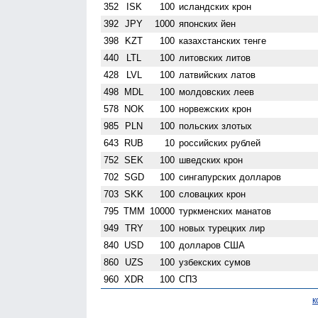
352
ISK
100
исландских крон
392
JPY
1000
японских йен
398
KZT
100
казахстанских тенге
440
LTL
100
литовских литов
428
LVL
100
латвийских латов
498
MDL
100
молдовских леев
578
NOK
100
норвежских крон
985
PLN
100
польских злотых
643
RUB
10
российских рублей
752
SEK
100
шведских крон
702
SGD
100
сингапурских долларов
703
SKK
100
словацких крон
795
TMM
10000
туркменских манатов
949
TRY
100
новых турецких лир
840
USD
100
долларов США
860
UZS
100
узбекских сумов
960
XDR
100
СПЗ
к