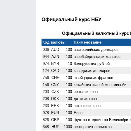
Официальный курс НБУ
Официальный валютный курс НБ
Код валюты
Наименование
036
AUD
100
австралийских долларов
944
AZN
100
азербайджанских манатов
974
BYR
10
белорусских рублей
124
CAD
100
канадских долларов
756
CHF
100
швейцарских франков
156
CNY
100
китайских юаней женьминьби
203
CZK
100
чешских крон
208
DKK
100
датских крон
233
EEK
100
эстонских крон
978
EUR
100
Евро
826
GBP
100
фунтов стерлингов Велико­брит
348
HUF
1000
венгерских форинтов