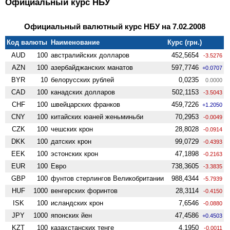
Официальный курс НБУ
Официальный валютный курс НБУ на 7.02.2008
Код валюты
Наименование
Курс (грн.)
AUD
100
австралийских долларов
452,5654
-3.5276
AZN
100
азербайджанских манатов
597,7746
+0.0707
BYR
10
белорусских рублей
0,0235
0.0000
CAD
100
канадских долларов
502,1153
-3.5043
CHF
100
швейцарских франков
459,7226
+1.2050
CNY
100
китайских юаней женьминьби
70,2953
-0.0049
CZK
100
чешских крон
28,8028
-0.0914
DKK
100
датских крон
99,0729
-0.4393
EEK
100
эстонских крон
47,1898
-0.2163
EUR
100
Евро
738,3605
-3.3835
GBP
100
фунтов стерлингов Велико­британии
988,4344
-5.7939
HUF
1000
венгерских форинтов
28,3114
-0.4150
ISK
100
исландских крон
7,6546
-0.0880
JPY
1000
японских йен
47,4586
+0.4503
KZT
100
казахстанских тенге
4,1950
-0.0011