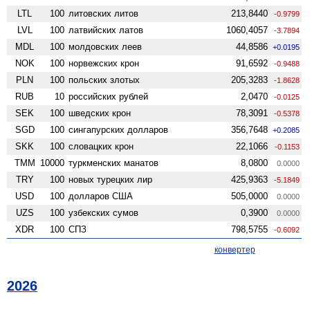
LTL
100
литовских литов
213,8440
-0.9799
LVL
100
латвийских латов
1060,4057
-3.7894
MDL
100
молдовских леев
44,8586
+0.0195
NOK
100
норвежских крон
91,6592
-0.9488
PLN
100
польских злотых
205,3283
-1.8628
RUB
10
российских рублей
2,0470
-0.0125
SEK
100
шведских крон
78,3091
-0.5378
SGD
100
сингапурских долларов
356,7648
+0.2085
SKK
100
словацких крон
22,1066
-0.1153
TMM
10000
туркменских манатов
8,0800
0.0000
TRY
100
новых турецких лир
425,9363
-5.1849
USD
100
долларов США
505,0000
0.0000
UZS
100
узбекских сумов
0,3900
0.0000
XDR
100
СПЗ
798,5755
-0.6092
конвертер
2026