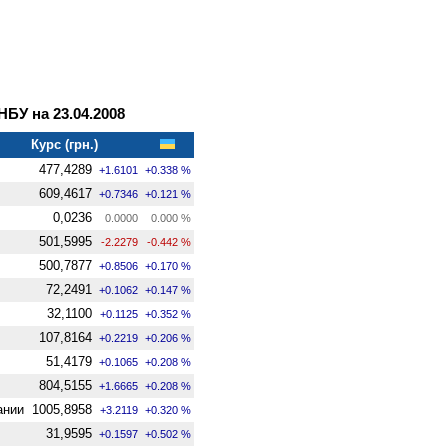
У на 23.04.2008
Курс (грн.)
477,4289
+1.6101
+0.338 %
609,4617
+0.7346
+0.121 %
0,0236
0.0000
0.000 %
501,5995
-2.2279
-0.442 %
500,7877
+0.8506
+0.170 %
72,2491
+0.1062
+0.147 %
32,1100
+0.1125
+0.352 %
107,8164
+0.2219
+0.206 %
51,4179
+0.1065
+0.208 %
804,5155
+1.6665
+0.208 %
ании
1005,8958
+3.2119
+0.320 %
31,9595
+0.1597
+0.502 %