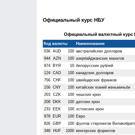
Официальный курс НБУ
Официальный валютный курс НБ
Код валюты
Наименование
036
AUD
100
австралийских долларов
944
AZN
100
азербайджанских манатов
974
BYR
10
белорусских рублей
124
CAD
100
канадских долларов
756
CHF
100
швейцарских франков
156
CNY
100
китайских юаней женьминьби
203
CZK
100
чешских крон
208
DKK
100
датских крон
233
EEK
100
эстонских крон
978
EUR
100
Евро
826
GBP
100
фунтов стерлингов Велико­брит
348
HUF
1000
венгерских форинтов