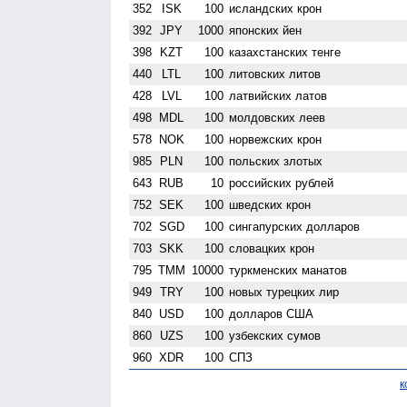
352
ISK
100
исландских крон
392
JPY
1000
японских йен
398
KZT
100
казахстанских тенге
440
LTL
100
литовских литов
428
LVL
100
латвийских латов
498
MDL
100
молдовских леев
578
NOK
100
норвежских крон
985
PLN
100
польских злотых
643
RUB
10
российских рублей
752
SEK
100
шведских крон
702
SGD
100
сингапурских долларов
703
SKK
100
словацких крон
795
TMM
10000
туркменских манатов
949
TRY
100
новых турецких лир
840
USD
100
долларов США
860
UZS
100
узбекских сумов
960
XDR
100
СПЗ
к