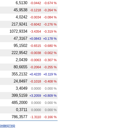
6,5130
-0.0442
-0.674 %
45,9538
-0.1218
-0.264 %
4,0242
-0.0034
-0.084 %
217,9241
-0.6042
-0.276 %
1072,9334
-3.4354
-0.319 %
47,3167
+0.0843
+0.178 %
95,1502
-0.6515
-0.680 %
222,9542
-0.0038
-0.002 %
2,0439
-0.0063
-0.307 %
80,6655
-0.2064
-0.255 %
355,2132
+0.4220
+0.119 %
24,8497
-0.1018
-0.408 %
3,4049
0.0000
0.000 %
399,5159
+3.2059
+0.809 %
485,2000
0.0000
0.000 %
0,3711
0.0000
0.000 %
786,3577
-1.3110
-0.166 %
онвертер