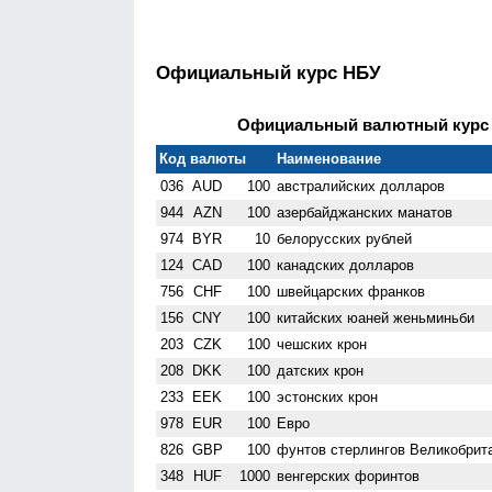
Официальный курс НБУ
Официальный валютный курс Н
Код валюты
Наименование
036
AUD
100
австралийских долларов
944
AZN
100
азербайджанских манатов
974
BYR
10
белорусских рублей
124
CAD
100
канадских долларов
756
CHF
100
швейцарских франков
156
CNY
100
китайских юаней женьминьби
203
CZK
100
чешских крон
208
DKK
100
датских крон
233
EEK
100
эстонских крон
978
EUR
100
Евро
826
GBP
100
фунтов стерлингов Велико­брит
348
HUF
1000
венгерских форинтов