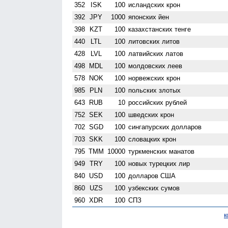
352
ISK
100
исландских крон
392
JPY
1000
японских йен
398
KZT
100
казахстанских тенге
440
LTL
100
литовских литов
428
LVL
100
латвийских латов
498
MDL
100
молдовских леев
578
NOK
100
норвежских крон
985
PLN
100
польских злотых
643
RUB
10
российских рублей
752
SEK
100
шведских крон
702
SGD
100
сингапурских долларов
703
SKK
100
словацких крон
795
TMM
10000
туркменских манатов
949
TRY
100
новых турецких лир
840
USD
100
долларов США
860
UZS
100
узбекских сумов
960
XDR
100
СПЗ
к