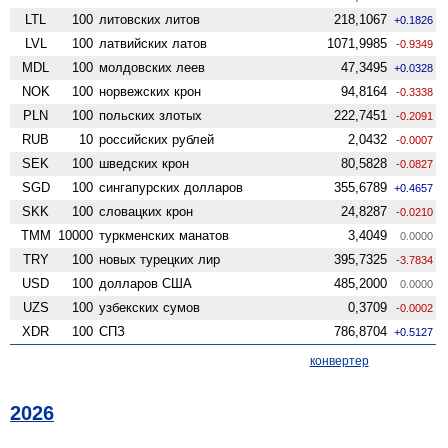
LTL
100
литовских литов
218,1067
+0.1826
LVL
100
латвийских латов
1071,9985
-0.9349
MDL
100
молдовских леев
47,3495
+0.0328
NOK
100
норвежских крон
94,8164
-0.3338
PLN
100
польских злотых
222,7451
-0.2091
RUB
10
российских рублей
2,0432
-0.0007
SEK
100
шведских крон
80,5828
-0.0827
SGD
100
сингапурских долларов
355,6789
+0.4657
SKK
100
словацких крон
24,8287
-0.0210
TMM
10000
туркменских манатов
3,4049
0.0000
TRY
100
новых турецких лир
395,7325
-3.7834
USD
100
долларов США
485,2000
0.0000
UZS
100
узбекских сумов
0,3709
-0.0002
XDR
100
СПЗ
786,8704
+0.5127
конвертер
2026