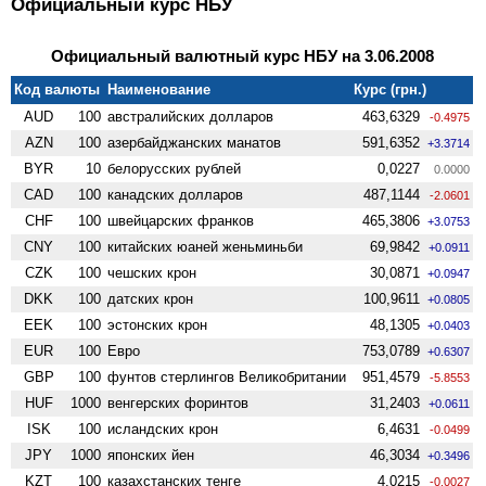
Официальный курс НБУ
Официальный валютный курс НБУ на 3.06.2008
Код валюты
Наименование
Курс (грн.)
AUD
100
австралийских долларов
463,6329
-0.4975
AZN
100
азербайджанских манатов
591,6352
+3.3714
BYR
10
белорусских рублей
0,0227
0.0000
CAD
100
канадских долларов
487,1144
-2.0601
CHF
100
швейцарских франков
465,3806
+3.0753
CNY
100
китайских юаней женьминьби
69,9842
+0.0911
CZK
100
чешских крон
30,0871
+0.0947
DKK
100
датских крон
100,9611
+0.0805
EEK
100
эстонских крон
48,1305
+0.0403
EUR
100
Евро
753,0789
+0.6307
GBP
100
фунтов стерлингов Велико­британии
951,4579
-5.8553
HUF
1000
венгерских форинтов
31,2403
+0.0611
ISK
100
исландских крон
6,4631
-0.0499
JPY
1000
японских йен
46,3034
+0.3496
KZT
100
казахстанских тенге
4,0215
-0.0027