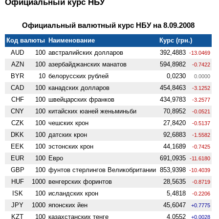
Официальный курс НБУ
Официальный валютный курс НБУ на 8.09.2008
Код валюты
Наименование
Курс (грн.)
AUD
100
австралийских долларов
392,4883
-13.0469
AZN
100
азербайджанских манатов
594,8982
-0.7422
BYR
10
белорусских рублей
0,0230
0.0000
CAD
100
канадских долларов
454,8463
-3.1252
CHF
100
швейцарских франков
434,9783
-3.2577
CNY
100
китайских юаней женьминьби
70,8952
-0.0521
CZK
100
чешских крон
27,8420
-0.5137
DKK
100
датских крон
92,6883
-1.5582
EEK
100
эстонских крон
44,1689
-0.7425
EUR
100
Евро
691,0935
-11.6180
GBP
100
фунтов стерлингов Велико­британии
853,9398
-10.4039
HUF
1000
венгерских форинтов
28,5635
-0.8719
ISK
100
исландских крон
5,4818
-0.2206
JPY
1000
японских йен
45,6047
+0.7775
KZT
100
казахстанских тенге
4,0552
+0.0028