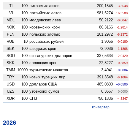
LTL
100
литовских литов
200,1545
-3.3648
LVL
100
латвийских латов
981,5274
-16.3588
MDL
100
молдовских леев
50,2122
-0.0047
NOK
100
норвежских крон
86,3166
-1.2814
PLN
100
польских злотых
201,2972
-6.2372
RUB
10
российских рублей
1,9056
-0.0180
SEK
100
шведских крон
72,9086
-1.1866
SGD
100
сингапурских долларов
337,5634
-2.0420
SKK
100
словацких крон
22,8227
-0.3859
TMM
10000
туркменских манатов
3,4041
+0.0004
TRY
100
новых турецких лир
391,3548
-6.1064
USD
100
долларов США
485,0800
+0.0500
UZS
100
узбекских сумов
0,3667
0.0000
XDR
100
СПЗ
750,1836
-4.3347
конвертер
2026