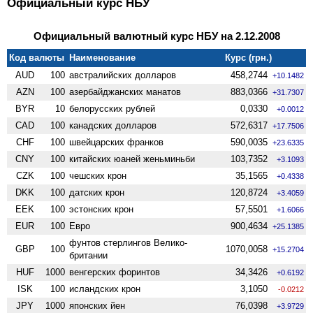
Официальный курс НБУ
Официальный валютный курс НБУ на 2.12.2008
Код валюты
Наименование
Курс (грн.)
AUD
100
австралийских долларов
458,2744
+10.1482
AZN
100
азербайджанских манатов
883,0366
+31.7307
BYR
10
белорусских рублей
0,0330
+0.0012
CAD
100
канадских долларов
572,6317
+17.7506
CHF
100
швейцарских франков
590,0035
+23.6335
CNY
100
китайских юаней женьминьби
103,7352
+3.1093
CZK
100
чешских крон
35,1565
+0.4338
DKK
100
датских крон
120,8724
+3.4059
EEK
100
эстонских крон
57,5501
+1.6066
EUR
100
Евро
900,4634
+25.1385
фунтов стерлингов Велико­
GBP
100
1070,0058
+15.2704
британии
HUF
1000
венгерских форинтов
34,3426
+0.6192
ISK
100
исландских крон
3,1050
-0.0212
JPY
1000
японских йен
76,0398
+3.9729