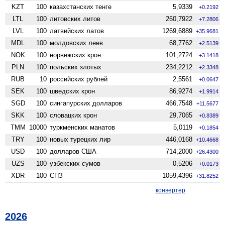
KZT
100
казахстанских тенге
5,9339
+0.2192
LTL
100
литовских литов
260,7922
+7.2806
LVL
100
латвийских латов
1269,6889
+35.9681
MDL
100
молдовских леев
68,7762
+2.5139
NOK
100
норвежских крон
101,2724
+3.1418
PLN
100
польских злотых
234,2212
+2.3348
RUB
10
российских рублей
2,5561
+0.0647
SEK
100
шведских крон
86,9274
+1.9914
SGD
100
сингапурских долларов
466,7548
+11.5677
SKK
100
словацких крон
29,7065
+0.8389
TMM
10000
туркменских манатов
5,0119
+0.1854
TRY
100
новых турецких лир
446,0168
+10.4668
USD
100
долларов США
714,2000
+26.4300
UZS
100
узбекских сумов
0,5206
+0.0173
XDR
100
СПЗ
1059,4396
+31.8252
конвертер
2026