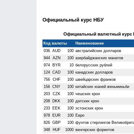
Официальный курс НБУ
Официальный валютный курс НБ
Код валюты
Наименование
036
AUD
100
австралийских долларов
944
AZN
100
азербайджанских манатов
974
BYR
10
белорусских рублей
124
CAD
100
канадских долларов
756
CHF
100
швейцарских франков
156
CNY
100
китайских юаней женьминьби
203
CZK
100
чешских крон
208
DKK
100
датских крон
233
EEK
100
эстонских крон
978
EUR
100
Евро
826
GBP
100
фунтов стерлингов Велико­брит
348
HUF
1000
венгерских форинтов