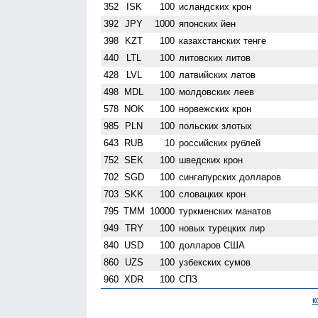
352
ISK
100
исландских крон
392
JPY
1000
японских йен
398
KZT
100
казахстанских тенге
440
LTL
100
литовских литов
428
LVL
100
латвийских латов
498
MDL
100
молдовских леев
578
NOK
100
норвежских крон
985
PLN
100
польских злотых
643
RUB
10
российских рублей
752
SEK
100
шведских крон
702
SGD
100
сингапурских долларов
703
SKK
100
словацких крон
795
TMM
10000
туркменских манатов
949
TRY
100
новых турецких лир
840
USD
100
долларов США
860
UZS
100
узбекских сумов
960
XDR
100
СПЗ
к