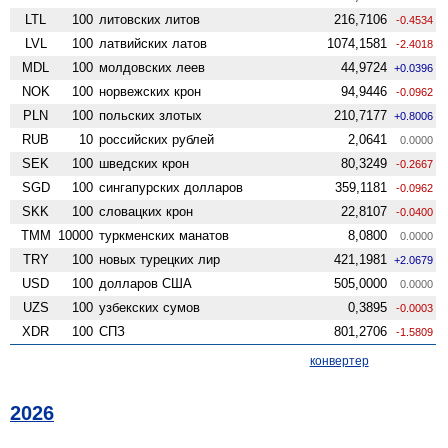
LTL
100
литовских литов
216,7106
-0.4534
LVL
100
латвийских латов
1074,1581
-2.4018
MDL
100
молдовских леев
44,9724
+0.0396
NOK
100
норвежских крон
94,9446
-0.0962
PLN
100
польских злотых
210,7177
+0.8006
RUB
10
российских рублей
2,0641
0.0000
SEK
100
шведских крон
80,3249
-0.2667
SGD
100
сингапурских долларов
359,1181
-0.0962
SKK
100
словацких крон
22,8107
-0.0400
TMM
10000
туркменских манатов
8,0800
0.0000
TRY
100
новых турецких лир
421,1981
+2.0679
USD
100
долларов США
505,0000
0.0000
UZS
100
узбекских сумов
0,3895
-0.0003
XDR
100
СПЗ
801,2706
-1.5809
конвертер
2026