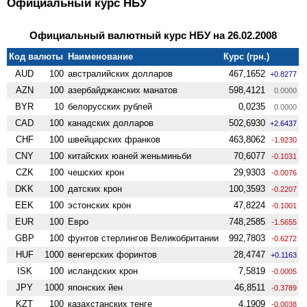
Официальный курс НБУ
Официальный валютный курс НБУ на 26.02.2008
Код валюты
Наименование
Курс (грн.)
AUD
100
австралийских долларов
467,1652
+0.8277
AZN
100
азербайджанских манатов
598,4121
0.0000
BYR
10
белорусских рублей
0,0235
0.0000
CAD
100
канадских долларов
502,6930
+2.6437
CHF
100
швейцарских франков
463,8062
-1.9230
CNY
100
китайских юаней женьминьби
70,6077
-0.1031
CZK
100
чешских крон
29,9303
-0.0076
DKK
100
датских крон
100,3593
-0.2207
EEK
100
эстонских крон
47,8224
-0.1001
EUR
100
Евро
748,2585
-1.5655
GBP
100
фунтов стерлингов Велико­британии
992,7803
-0.6272
HUF
1000
венгерских форинтов
28,4747
+0.1163
ISK
100
исландских крон
7,5819
-0.0005
JPY
1000
японских йен
46,8511
-0.3789
KZT
100
казахстанских тенге
4,1909
-0.0038