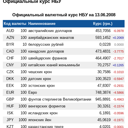
Официальный курс НБУ
Официальный валютный курс НБУ на 13.06.2008
Код валюты
Наименование
Курс (грн.)
AUD
100
австралийских долларов
453,7056
-6.0978
AZN
100
азербайджанских манатов
593,1452
+0.2069
BYR
10
белорусских рублей
0,0228
0.0000
CAD
100
канадских долларов
473,4831
-3.7775
CHF
100
швейцарских франков
464,4907
-2.7017
CNY
100
китайских юаней женьминьби
70,2757
+0.1265
CZK
100
чешских крон
30,7586
-0.1010
DKK
100
датских крон
100,3523
-0.5947
EEK
100
эстонских крон
47,8307
-0.2931
EUR
100
Евро
748,3874
-4.5866
GBP
100
фунтов стерлингов Велико­британии
945,8891
-5.4963
HUF
1000
венгерских форинтов
30,3261
-0.1574
ISK
100
исландских крон
6,1891
-0.0596
JPY
1000
японских йен
45,0619
-0.1971
KZT
100
казахстанских тенге
4,0201
-0.0001