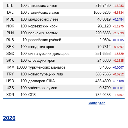
LTL
100
литовских литов
216,7480
-1.3283
LVL
100
латвийских латов
1065,6236
-6.6834
MDL
100
молдовских леев
48,0319
+0.1454
NOK
100
норвежских крон
93,1120
-1.1275
PLN
100
польских злотых
220,6656
-2.5039
RUB
10
российских рублей
2,0504
+0.0005
SEK
100
шведских крон
79,7812
-0.6897
SGD
100
сингапурских долларов
351,6858
-1.8729
SKK
100
словацких крон
24,6830
-0.1635
TMM
10000
туркменских манатов
3,4065
+0.0007
TRY
100
новых турецких лир
386,7635
-0.0912
USD
100
долларов США
485,4300
+0.1100
UZS
100
узбекских сумов
0,3709
+0.0001
XDR
100
СПЗ
782,0258
-1.8407
конвертер
2026