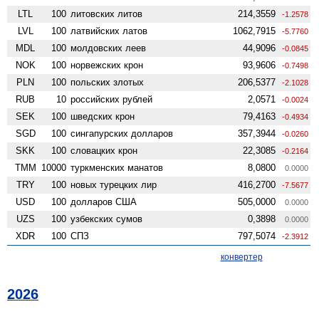
LTL
100
литовских литов
214,3559
-1.2578
LVL
100
латвийских латов
1062,7915
-5.7760
MDL
100
молдовских леев
44,9096
-0.0845
NOK
100
норвежских крон
93,9606
-0.7498
PLN
100
польских злотых
206,5377
-2.1028
RUB
10
российских рублей
2,0571
-0.0024
SEK
100
шведских крон
79,4163
-0.4934
SGD
100
сингапурских долларов
357,3944
-0.0260
SKK
100
словацких крон
22,3085
-0.2164
TMM
10000
туркменских манатов
8,0800
0.0000
TRY
100
новых турецких лир
416,2700
-7.5677
USD
100
долларов США
505,0000
0.0000
UZS
100
узбекских сумов
0,3898
0.0000
XDR
100
СПЗ
797,5074
-2.3912
конвертер
2026