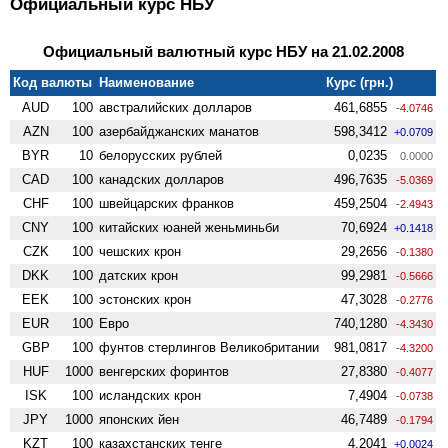
Официальный курс НБУ
Официальный валютный курс НБУ на 21.02.2008
Код валюты
Наименование
Курс (грн.)
AUD
100
австралийских долларов
461,6855
-4.0746
AZN
100
азербайджанских манатов
598,3412
+0.0709
BYR
10
белорусских рублей
0,0235
0.0000
CAD
100
канадских долларов
496,7635
-5.0369
CHF
100
швейцарских франков
459,2504
-2.4943
CNY
100
китайских юаней женьминьби
70,6924
+0.1418
CZK
100
чешских крон
29,2656
-0.1380
DKK
100
датских крон
99,2981
-0.5666
EEK
100
эстонских крон
47,3028
-0.2776
EUR
100
Евро
740,1280
-4.3430
GBP
100
фунтов стерлингов Велико­британии
981,0817
-4.3200
HUF
1000
венгерских форинтов
27,8380
-0.4077
ISK
100
исландских крон
7,4904
-0.0738
JPY
1000
японских йен
46,7489
-0.1794
KZT
100
казахстанских тенге
4,2041
+0.0024