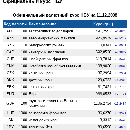
Официальный курс НБУ
Официальный валютный курс НБУ на 11.12.2008
Код валюты
Наименование
Курс (грн.)
AUD
100
австралийских долларов
491,2552
+4.4843
AZN
100
азербайджанских манатов
925,9539
+7.5237
BYR
10
белорусских рублей
0,0341
+0.0001
CAD
100
канадских долларов
592,8526
+2.9842
CHF
100
швейцарских франков
619,7814
+8.0478
CNY
100
китайских юаней женьминьби
108,9026
+0.8048
CZK
100
чешских крон
37,2994
+0.2384
DKK
100
датских крон
129,6733
+1.6345
EEK
100
эстонских крон
61,7421
+0.7783
EUR
100
Евро
966,0533
+12.1771
фунтов стерлингов Велико­
GBP
100
1106,2734
+11.2484
британии
HUF
1000
венгерских форинтов
36,6276
+0.3971
ISK
100
исландских крон
3,3312
+0.0420
JPY
1000
японских йен
80,6590
+0.4002