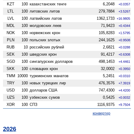
KZT
100
казахстанских тенге
6,2048
+0.0357
LTL
100
литовских литов
279,7884
+3.5267
LVL
100
латвийских латов
1362,1733
+16.9805
MDL
100
молдовских леев
71,9423
+0.4344
NOK
100
норвежских крон
105,8283
+1.5795
PLN
100
польских злотых
244,1625
+0.9508
RUB
10
российских рублей
2,6821
+0.0288
SEK
100
шведских крон
91,4217
+0.6308
SGD
100
сингапурских долларов
498,1453
+4.4461
SKK
100
словацких крон
32,0002
+0.3950
TMM
10000
туркменских манатов
5,2451
+0.0310
TRY
100
новых турецких лир
476,3576
+7.3919
USD
100
долларов США
747,4300
+4.4200
UZS
100
узбекских сумов
0,5425
+0.0032
XDR
100
СПЗ
1116,9375
+9.7504
конвертер
2026