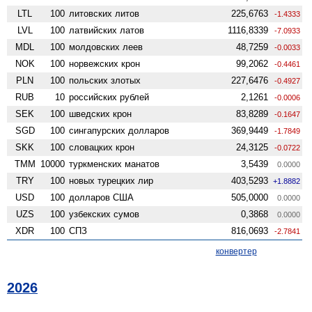
LTL
100
литовских литов
225,6763
-1.4333
LVL
100
латвийских латов
1116,8339
-7.0933
MDL
100
молдовских леев
48,7259
-0.0033
NOK
100
норвежских крон
99,2062
-0.4461
PLN
100
польских злотых
227,6476
-0.4927
RUB
10
российских рублей
2,1261
-0.0006
SEK
100
шведских крон
83,8289
-0.1647
SGD
100
сингапурских долларов
369,9449
-1.7849
SKK
100
словацких крон
24,3125
-0.0722
TMM
10000
туркменских манатов
3,5439
0.0000
TRY
100
новых турецких лир
403,5293
+1.8882
USD
100
долларов США
505,0000
0.0000
UZS
100
узбекских сумов
0,3868
0.0000
XDR
100
СПЗ
816,0693
-2.7841
конвертер
2026