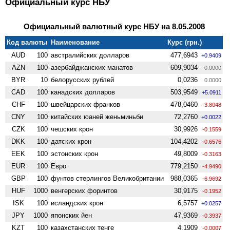
Официальный курс НБУ
Официальный валютный курс НБУ на 8.05.2008
Код валюты
Наименование
Курс (грн.)
AUD
100
австралийских долларов
477,6943
+0.9409
AZN
100
азербайджанских манатов
609,9034
0.0000
BYR
10
белорусских рублей
0,0236
0.0000
CAD
100
канадских долларов
503,9549
+5.0911
CHF
100
швейцарских франков
478,0460
-3.8048
CNY
100
китайских юаней женьминьби
72,2760
+0.0022
CZK
100
чешских крон
30,9926
-0.1559
DKK
100
датских крон
104,4202
-0.6576
EEK
100
эстонских крон
49,8009
-0.3163
EUR
100
Евро
779,2150
-4.9490
GBP
100
фунтов стерлингов Велико­британии
988,0365
-6.9692
HUF
1000
венгерских форинтов
30,9175
-0.1952
ISK
100
исландских крон
6,5757
+0.0257
JPY
1000
японских йен
47,9369
-0.3937
KZT
100
казахстанских тенге
4,1909
-0.0007