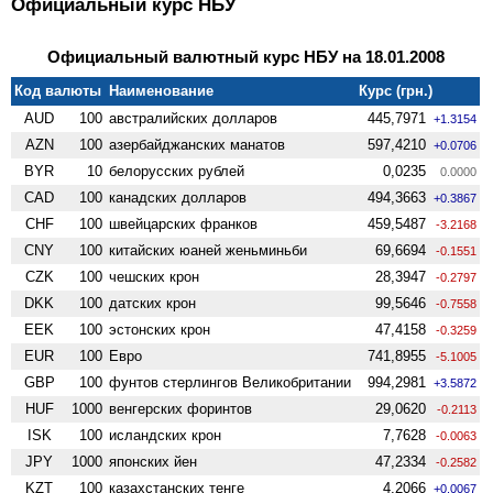
Официальный курс НБУ
Официальный валютный курс НБУ на 18.01.2008
Код валюты
Наименование
Курс (грн.)
AUD
100
австралийских долларов
445,7971
+1.3154
AZN
100
азербайджанских манатов
597,4210
+0.0706
BYR
10
белорусских рублей
0,0235
0.0000
CAD
100
канадских долларов
494,3663
+0.3867
CHF
100
швейцарских франков
459,5487
-3.2168
CNY
100
китайских юаней женьминьби
69,6694
-0.1551
CZK
100
чешских крон
28,3947
-0.2797
DKK
100
датских крон
99,5646
-0.7558
EEK
100
эстонских крон
47,4158
-0.3259
EUR
100
Евро
741,8955
-5.1005
GBP
100
фунтов стерлингов Велико­британии
994,2981
+3.5872
HUF
1000
венгерских форинтов
29,0620
-0.2113
ISK
100
исландских крон
7,7628
-0.0063
JPY
1000
японских йен
47,2334
-0.2582
KZT
100
казахстанских тенге
4,2066
+0.0067