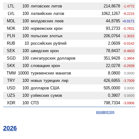
LTL
100
литовских литов
214,8678
-1.4772
LVL
100
латвийских латов
1062,1267
-8.2215
MDL
100
молдовских леев
44,8785
+0.0171
NOK
100
норвежских крон
93,2733
-0.7831
PLN
100
польских злотых
206,0764
-1.3015
RUB
10
российских рублей
2,0609
-0.0142
SEK
100
шведских крон
78,8437
-0.4603
SGD
100
сингапурских долларов
351,9428
-1.3804
SKK
100
словацких крон
22,0278
-0.2939
TMM
10000
туркменских манатов
8,0800
0.0000
TRY
100
новых турецких лир
426,6955
-3.7009
USD
100
долларов США
505,0000
0.0000
UZS
100
узбекских сумов
0,3907
0.0000
XDR
100
СПЗ
798,7334
-3.0906
конвертер
2026