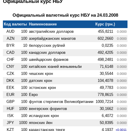
Официальный курс НБУ
Официальный валютный курс НБУ на 24.03.2008
Код валюты
Наименование
Курс (грн.)
AUD
100
австралийских долларов
455,8211
0.0000
AZN
100
азербайджанских манатов
602,2660
0.0000
BYR
10
белорусских рублей
0,0235
0.0000
CAD
100
канадских долларов
492,4205
0.0000
CHF
100
швейцарских франков
498,2481
0.0000
CNY
100
китайских юаней женьминьби
71,6148
0.0000
CZK
100
чешских крон
30,5544
0.0000
DKK
100
датских крон
104,4078
0.0000
EEK
100
эстонских крон
49,7783
0.0000
EUR
100
Евро
778,8615
0.0000
GBP
100
фунтов стерлингов Велико­британии
1000,7214
0.0000
HUF
1000
венгерских форинтов
30,1662
0.0000
ISK
100
исландских крон
6,4072
0.0000
JPY
1000
японских йен
50,8395
0.0000
KZT
100
казахстанских тенге
4,1937
+0.0011