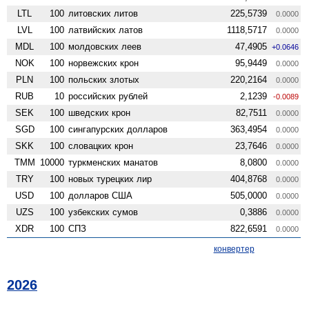
LTL
100
литовских литов
225,5739
0.0000
LVL
100
латвийских латов
1118,5717
0.0000
MDL
100
молдовских леев
47,4905
+0.0646
NOK
100
норвежских крон
95,9449
0.0000
PLN
100
польских злотых
220,2164
0.0000
RUB
10
российских рублей
2,1239
-0.0089
SEK
100
шведских крон
82,7511
0.0000
SGD
100
сингапурских долларов
363,4954
0.0000
SKK
100
словацких крон
23,7646
0.0000
TMM
10000
туркменских манатов
8,0800
0.0000
TRY
100
новых турецких лир
404,8768
0.0000
USD
100
долларов США
505,0000
0.0000
UZS
100
узбекских сумов
0,3886
0.0000
XDR
100
СПЗ
822,6591
0.0000
конвертер
2026