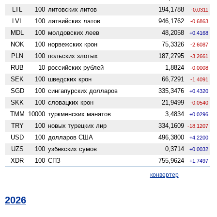
LTL
100
литовских литов
194,1788
-0.0311
LVL
100
латвийских латов
946,1762
-0.6863
MDL
100
молдовских леев
48,2058
+0.4168
NOK
100
норвежских крон
75,3326
-2.6087
PLN
100
польских злотых
187,2795
-3.2661
RUB
10
российских рублей
1,8824
-0.0008
SEK
100
шведских крон
66,7291
-1.4091
SGD
100
сингапурских долларов
335,3476
+0.4320
SKK
100
словацких крон
21,9499
-0.0540
TMM
10000
туркменских манатов
3,4834
+0.0296
TRY
100
новых турецких лир
334,1609
-18.1207
USD
100
долларов США
496,3800
+4.2200
UZS
100
узбекских сумов
0,3714
+0.0032
XDR
100
СПЗ
755,9624
+1.7497
конвертер
2026