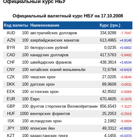
Официальный курс НБУ
Официальный валютный курс НБУ на 17.10.2008
Код валюты
Наименование
Курс (грн.)
AUD
100
австралийских долларов
334,9288
-7.7047
AZN
100
азербайджанских манатов
613,4965
+4.9148
BYR
10
белорусских рублей
0,0235
+0.0002
CAD
100
канадских долларов
417,5763
-5.9492
CHF
100
швейцарских франков
438,3814
+3.6534
CNY
100
китайских юаней женьминьби
72,6794
+0.6419
CZK
100
чешских крон
27,0205
-0.0644
DKK
100
датских крон
89,9609
-0.0011
EEK
100
эстонских крон
42,8502
-0.0069
EUR
100
Евро
670,4605
-0.1075
GBP
100
фунтов стерлингов Велико­британии
856,6543
-7.3127
HUF
1000
венгерских форинтов
25,2053
-0.2916
ISK
100
исландских крон
2,1982
-0.0004
JPY
1000
японских йен
49,3312
+0.8026
KZT
100
казахстанских тенге
4,1455
+0.0370