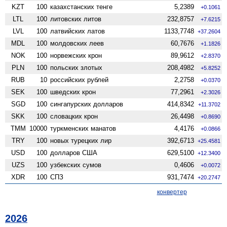
KZT
100
казахстанских тенге
5,2389
+0.1061
LTL
100
литовских литов
232,8757
+7.6215
LVL
100
латвийских латов
1133,7748
+37.2604
MDL
100
молдовских леев
60,7676
+1.1826
NOK
100
норвежских крон
89,9612
+2.8370
PLN
100
польских злотых
208,4982
+5.8252
RUB
10
российских рублей
2,2758
+0.0370
SEK
100
шведских крон
77,2961
+2.3026
SGD
100
сингапурских долларов
414,8342
+11.3702
SKK
100
словацких крон
26,4498
+0.8690
TMM
10000
туркменских манатов
4,4176
+0.0866
TRY
100
новых турецких лир
392,6713
+25.4581
USD
100
долларов США
629,5100
+12.3400
UZS
100
узбекских сумов
0,4606
+0.0072
XDR
100
СПЗ
931,7474
+20.2747
конвертер
2026