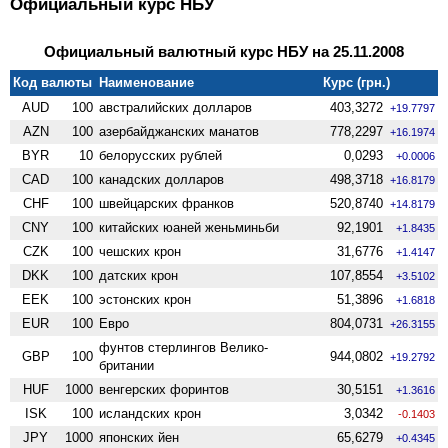
Официальный курс НБУ
Официальный валютный курс НБУ на 25.11.2008
Код валюты
Наименование
Курс (грн.)
AUD
100
австралийских долларов
403,3272
+19.7797
AZN
100
азербайджанских манатов
778,2297
+16.1974
BYR
10
белорусских рублей
0,0293
+0.0006
CAD
100
канадских долларов
498,3718
+16.8179
CHF
100
швейцарских франков
520,8740
+14.8179
CNY
100
китайских юаней женьминьби
92,1901
+1.8435
CZK
100
чешских крон
31,6776
+1.4147
DKK
100
датских крон
107,8554
+3.5102
EEK
100
эстонских крон
51,3896
+1.6818
EUR
100
Евро
804,0731
+26.3155
фунтов стерлингов Велико­
GBP
100
944,0802
+19.2792
британии
HUF
1000
венгерских форинтов
30,5151
+1.3616
ISK
100
исландских крон
3,0342
-0.1403
JPY
1000
японских йен
65,6279
+0.4345