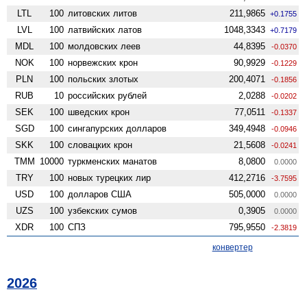
LTL
100
литовских литов
211,9865
+0.1755
LVL
100
латвийских латов
1048,3343
+0.7179
MDL
100
молдовских леев
44,8395
-0.0370
NOK
100
норвежских крон
90,9929
-0.1229
PLN
100
польских злотых
200,4071
-0.1856
RUB
10
российских рублей
2,0288
-0.0202
SEK
100
шведских крон
77,0511
-0.1337
SGD
100
сингапурских долларов
349,4948
-0.0946
SKK
100
словацких крон
21,5608
-0.0241
TMM
10000
туркменских манатов
8,0800
0.0000
TRY
100
новых турецких лир
412,2716
-3.7595
USD
100
долларов США
505,0000
0.0000
UZS
100
узбекских сумов
0,3905
0.0000
XDR
100
СПЗ
795,9550
-2.3819
конвертер
2026