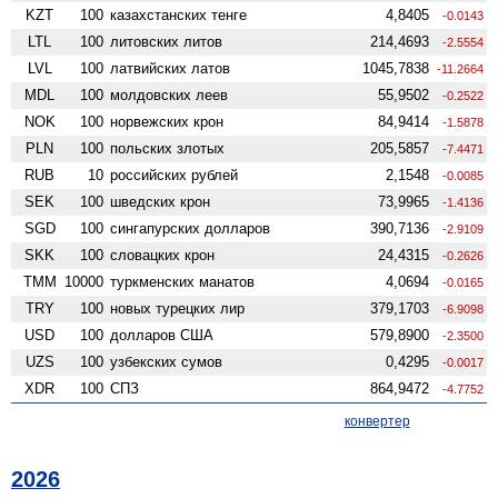
KZT
100
казахстанских тенге
4,8405
-0.0143
LTL
100
литовских литов
214,4693
-2.5554
LVL
100
латвийских латов
1045,7838
-11.2664
MDL
100
молдовских леев
55,9502
-0.2522
NOK
100
норвежских крон
84,9414
-1.5878
PLN
100
польских злотых
205,5857
-7.4471
RUB
10
российских рублей
2,1548
-0.0085
SEK
100
шведских крон
73,9965
-1.4136
SGD
100
сингапурских долларов
390,7136
-2.9109
SKK
100
словацких крон
24,4315
-0.2626
TMM
10000
туркменских манатов
4,0694
-0.0165
TRY
100
новых турецких лир
379,1703
-6.9098
USD
100
долларов США
579,8900
-2.3500
UZS
100
узбекских сумов
0,4295
-0.0017
XDR
100
СПЗ
864,9472
-4.7752
конвертер
2026