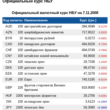
Официальный курс НБУ
Официальный валютный курс НБУ на 7.11.2008
Код валюты
Наименование
Курс (грн.)
AUD
100
австралийских долларов
394,4599
-8.2178
AZN
100
азербайджанских манатов
717,9522
-2.8203
BYR
10
белорусских рублей
0,0273
-0.0001
CAD
100
канадских долларов
494,6029
-9.7334
CHF
100
швейцарских франков
494,0749
-3.7943
CNY
100
китайских юаней женьминьби
84,9658
-0.3040
CZK
100
чешских крон
29,7338
-1.1034
DKK
100
датских крон
99,4734
-1.1933
EEK
100
эстонских крон
47,3278
-0.5639
EUR
100
Евро
740,5195
-8.8234
фунтов стерлингов Велико­
GBP
100
919,9000
-9.2294
британии
HUF
1000
венгерских форинтов
28,2706
-0.6281
ISK
100
исландских крон
3,6123
+1.1554
JPY
1000
японских йен
59,3080
+0.4899