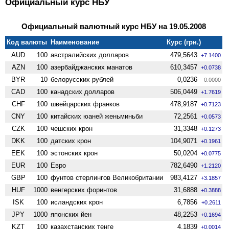
Официальный курс НБУ
Официальный валютный курс НБУ на 19.05.2008
Код валюты
Наименование
Курс (грн.)
AUD
100
австралийских долларов
479,5643
+7.1400
AZN
100
азербайджанских манатов
610,3457
+0.0738
BYR
10
белорусских рублей
0,0236
0.0000
CAD
100
канадских долларов
506,0449
+1.7619
CHF
100
швейцарских франков
478,9187
+0.7123
CNY
100
китайских юаней женьминьби
72,2561
+0.0573
CZK
100
чешских крон
31,3348
+0.1273
DKK
100
датских крон
104,9071
+0.1961
EEK
100
эстонских крон
50,0204
+0.0775
EUR
100
Евро
782,6490
+1.2120
GBP
100
фунтов стерлингов Велико­британии
983,4127
+3.1857
HUF
1000
венгерских форинтов
31,6888
+0.3888
ISK
100
исландских крон
6,7856
+0.2611
JPY
1000
японских йен
48,2253
+0.1694
KZT
100
казахстанских тенге
4,1839
+0.0014