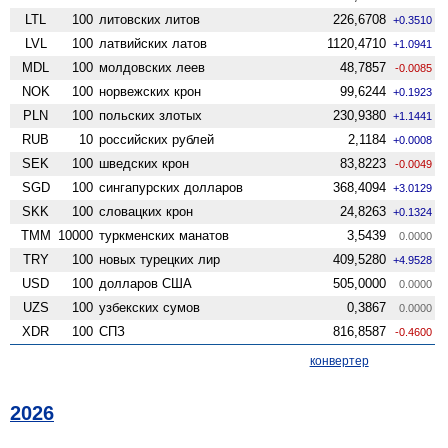
LTL
100
литовских литов
226,6708
+0.3510
LVL
100
латвийских латов
1120,4710
+1.0941
MDL
100
молдовских леев
48,7857
-0.0085
NOK
100
норвежских крон
99,6244
+0.1923
PLN
100
польских злотых
230,9380
+1.1441
RUB
10
российских рублей
2,1184
+0.0008
SEK
100
шведских крон
83,8223
-0.0049
SGD
100
сингапурских долларов
368,4094
+3.0129
SKK
100
словацких крон
24,8263
+0.1324
TMM
10000
туркменских манатов
3,5439
0.0000
TRY
100
новых турецких лир
409,5280
+4.9528
USD
100
долларов США
505,0000
0.0000
UZS
100
узбекских сумов
0,3867
0.0000
XDR
100
СПЗ
816,8587
-0.4600
конвертер
2026