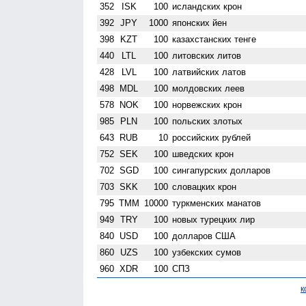
352
ISK
100
исландских крон
392
JPY
1000
японских йен
398
KZT
100
казахстанских тенге
440
LTL
100
литовских литов
428
LVL
100
латвийских латов
498
MDL
100
молдовских леев
578
NOK
100
норвежских крон
985
PLN
100
польских злотых
643
RUB
10
российских рублей
752
SEK
100
шведских крон
702
SGD
100
сингапурских долларов
703
SKK
100
словацких крон
795
TMM
10000
туркменских манатов
949
TRY
100
новых турецких лир
840
USD
100
долларов США
860
UZS
100
узбекских сумов
960
XDR
100
СПЗ
к