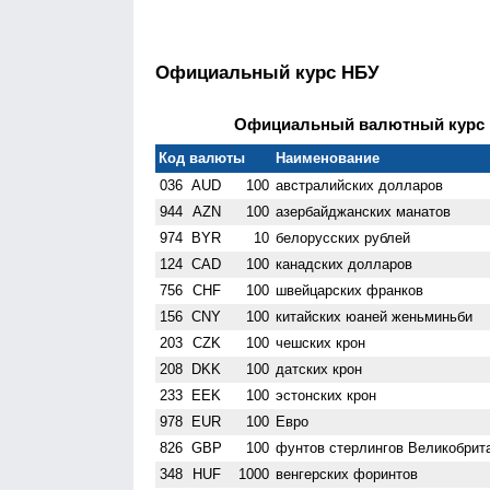
Официальный курс НБУ
Официальный валютный курс Н
Код валюты
Наименование
036
AUD
100
австралийских долларов
944
AZN
100
азербайджанских манатов
974
BYR
10
белорусских рублей
124
CAD
100
канадских долларов
756
CHF
100
швейцарских франков
156
CNY
100
китайских юаней женьминьби
203
CZK
100
чешских крон
208
DKK
100
датских крон
233
EEK
100
эстонских крон
978
EUR
100
Евро
826
GBP
100
фунтов стерлингов Велико­брит
348
HUF
1000
венгерских форинтов