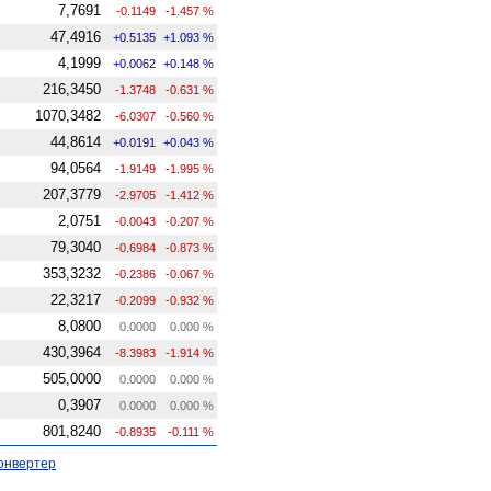
7,7691
-0.1149
-1.457 %
47,4916
+0.5135
+1.093 %
4,1999
+0.0062
+0.148 %
216,3450
-1.3748
-0.631 %
1070,3482
-6.0307
-0.560 %
44,8614
+0.0191
+0.043 %
94,0564
-1.9149
-1.995 %
207,3779
-2.9705
-1.412 %
2,0751
-0.0043
-0.207 %
79,3040
-0.6984
-0.873 %
353,3232
-0.2386
-0.067 %
22,3217
-0.2099
-0.932 %
8,0800
0.0000
0.000 %
430,3964
-8.3983
-1.914 %
505,0000
0.0000
0.000 %
0,3907
0.0000
0.000 %
801,8240
-0.8935
-0.111 %
онвертер