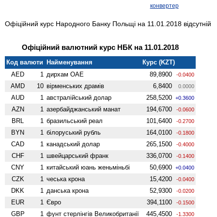
конвертер
Офіційний курс Народного Банку Польщі на 11.01.2018 відсутній
Офіційний валютний курс НБК на 11.01.2018
Код валюти
Найменування
Курс (KZT)
AED
1
дирхам ОАЕ
89,8900
-0.0400
AMD
10
вiрменських драмів
6,8400
0.0000
AUD
1
австралійський долар
258,5200
+0.3600
AZN
1
азербайджанський манат
194,6700
-0.0600
BRL
1
бразильський реал
101,6400
-0.2700
BYN
1
білоруський рубль
164,0100
-0.1800
CAD
1
канадський долар
265,1500
-0.4000
CHF
1
швейцарський франк
336,0700
-0.1400
CNY
1
китайський юань женьмiньбi
50,6900
+0.0400
CZK
1
чеська крона
15,4200
-0.0400
DKK
1
данська крона
52,9300
-0.0200
EUR
1
Євро
394,1100
-0.1500
GBP
1
фунт стерлінгів Велико­британії
445,4500
-1.3300