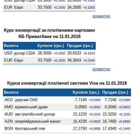
USD
долар США
28,3000
28,6000
+0.1000
+0.1500
EUR
Євро
33,7500
34,2500
+0.1500
+0.1500
конвертер
Курс конвертації за платіжними картками
КБ Приватбанк на 11.01.2018
Валюта
Купівля (грн.)
Продаж (грн.)
USD
долар США
28,3500
28,6533
+0.1500
+0.1633
EUR
Євро
33,7500
34,3643
+0.1500
+0.2346
конвертер
Курси конвертації платіжної системи Visa на 11.01.2018
Валюта
Купівля (грн.)
Продаж (грн.)
AED
дирхам ОАЕ
7,7145
7,7248
+0.0340
+0.0368
AMD
вiрменський драм
0,0583
0,0586
+0.0002
+0.0003
AUD
австралійський долар
22,1220
22,3250
+0.1010
+0.1150
AZN
азербайджанський манат
16,4230
16,7460
+0.0820
+0.0890
BGN
болгарський лев
17,2750
17,4340
+0.0860
+0.1440