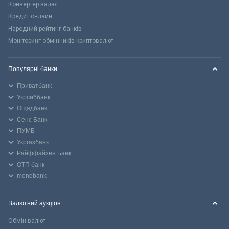
Конвертер валют
Кредит онлайн
Народний рейтинг банків
Моніторинг обмінників криптовалют
Популярні банки
Приватбанк
Укрсиббанк
Ощадбанк
Сенс Банк
ПУМБ
Укргазбанк
Райффайзен Банк
ОТП банк
monobank
Валютний аукціон
Обмін валют