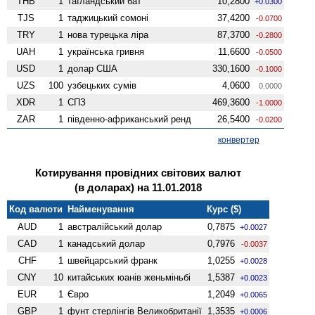
THB
1
таїландський бат
10,2800
+0.0300
TJS
1
таджицький сомоні
37,4200
-0.0700
TRY
1
нова турецька ліра
87,3700
-0.2800
UAH
1
українська гривня
11,6600
-0.0500
USD
1
долар США
330,1600
-0.1000
UZS
100
узбецьких сумів
4,0600
0.0000
XDR
1
СПЗ
469,3600
-1.0000
ZAR
1
південно-африканський ренд
26,5400
-0.0200
конвертер
Котирування провідних світових валют
(в доларах) на 11.01.2018
Код валюти
Найменування
Курс ($)
AUD
1
австралійський долар
0,7875
+0.0027
CAD
1
канадський долар
0,7976
-0.0037
CHF
1
швейцарський франк
1,0255
+0.0028
CNY
10
китайських юанів женьмiньбi
1,5387
+0.0023
EUR
1
Євро
1,2049
+0.0065
GBP
1
фунт стерлінгів Велико­британії
1,3535
+0.0006