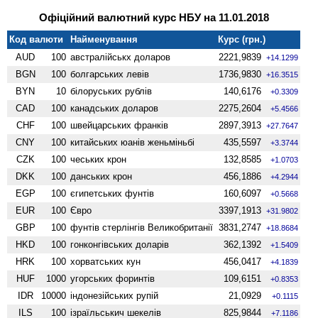
Офіційний валютний курс НБУ на 11.01.2018
Код валюти
Найменування
Курс (грн.)
AUD
100
австралійськх доларов
2221,9839
+14.1299
BGN
100
болгарських левів
1736,9830
+16.3515
BYN
10
білоруських рублів
140,6176
+0.3309
CAD
100
канадських доларов
2275,2604
+5.4566
CHF
100
швейцарських франків
2897,3913
+27.7647
CNY
100
китайських юанів женьмiньбi
435,5597
+3.3744
CZK
100
чеських крон
132,8585
+1.0703
DKK
100
данських крон
456,1886
+4.2944
EGP
100
єгипетських фунтів
160,6097
+0.5668
EUR
100
Євро
3397,1913
+31.9802
GBP
100
фунтів стерлінгів Велико­британії
3831,2747
+18.8684
HKD
100
гонконгівських доларів
362,1392
+1.5409
HRK
100
хорватських кун
456,0417
+4.1839
HUF
1000
угорських форинтів
109,6151
+0.8353
IDR
10000
індонезійських рупій
21,0929
+0.1115
ILS
100
ізраїльськич шекелів
825,9844
+7.1186