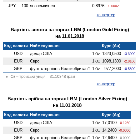
JPY
100
японських єн
0,8976
-0.0002
конвертер
Вартість золота на торгах LBM (London Gold Fixing)
на 11.01.2018
Код валюти
Найменування
Курс (Au)
USD
долар США
1
1323,0500
Oz
+3.3000
EUR
Євро
1
1098,1300
Oz
-2.8100
GBP
фунт стерлінгів Велико­британії
1
977,2000
Oz
+0.5800
Oz – тройська унція = 31.10348 грам
конвертер
Вартість срібла на торгах LBM (London Silver Fixing)
на 11.01.2018
Код валюти
Найменування
Курс (Ag)
USD
долар США
1
17,0100
Oz
-0.1250
EUR
Євро
1
14,2400
Oz
-0.0300
GBP
фунт стерлінгів Велико­британії
1
12,6400
Oz
0.0000