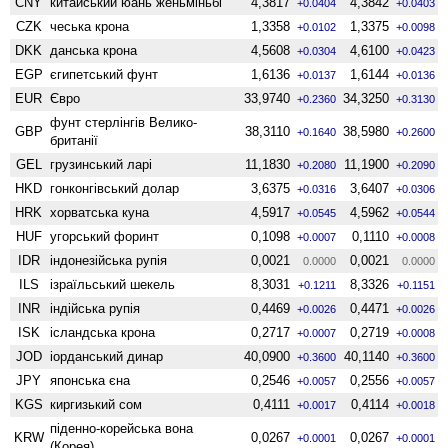
CNY
китайський юань женьмiньбi
4,3817
4,3842
+0.0404
+0.0403
CZK
чеська крона
1,3358
1,3375
+0.0102
+0.0098
DKK
данська крона
4,5608
4,6100
+0.0304
+0.0423
EGP
єгипетський фунт
1,6136
1,6144
+0.0137
+0.0136
EUR
Євро
33,9740
34,3250
+0.2360
+0.3130
фунт стерлінгів Велико­
GBP
38,3110
38,5980
+0.1640
+0.2600
британії
GEL
грузинський ларі
11,1830
11,1900
+0.2080
+0.2090
HKD
гонконгівський долар
3,6375
3,6407
+0.0316
+0.0306
HRK
хорватська куна
4,5917
4,5962
+0.0545
+0.0544
HUF
угорський форинт
0,1098
0,1110
+0.0007
+0.0008
IDR
індонезійська рупія
0,0021
0,0021
0.0000
0.0000
ILS
ізраїльський шекель
8,3031
8,3326
+0.1211
+0.1151
INR
індійська рупія
0,4469
0,4471
+0.0026
+0.0026
ISK
ісландська крона
0,2717
0,2719
+0.0007
+0.0008
JOD
іорданський динар
40,0900
40,1140
+0.3600
+0.3600
JPY
японська єна
0,2546
0,2556
+0.0057
+0.0057
KGS
киргизький сом
0,4111
0,4114
+0.0017
+0.0018
піденно-корейська вона
KRW
0,0267
0,0267
+0.0001
+0.0001
(Корея)