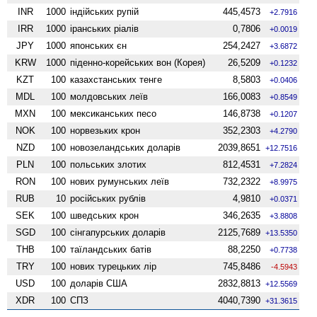
INR
1000
індійських рупій
445,4573
+2.7916
IRR
1000
іранських ріалів
0,7806
+0.0019
JPY
1000
японських єн
254,2427
+3.6872
KRW
1000
піденно-корейських вон (Корея)
26,5209
+0.1232
KZT
100
казахстанських тенге
8,5803
+0.0406
MDL
100
молдовських леїв
166,0083
+0.8549
MXN
100
мексиканських песо
146,8738
+0.1207
NOK
100
норвезьких крон
352,2303
+4.2790
NZD
100
ново­зеландських доларів
2039,8651
+12.7516
PLN
100
польських злотих
812,4531
+7.2824
RON
100
нових румунських леїв
732,2322
+8.9975
RUB
10
російських рублів
4,9810
+0.0371
SEK
100
шведських крон
346,2635
+3.8808
SGD
100
сінгапурських доларів
2125,7689
+13.5350
THB
100
таїландських батів
88,2250
+0.7738
TRY
100
нових турецьких лір
745,8486
-4.5943
USD
100
доларів США
2832,8813
+12.5569
XDR
100
СПЗ
4040,7390
+31.3615