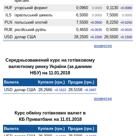
британії
HUF
угорський форинт
0,0960
0,1130
0.0000
+0.0080
ILS
ізраїльський шекель
6,5000
7,5000
0.0000
0.0000
PLN
польський злотий
7,5500
8,2250
+0.0500
+0.0250
RUB
російський рубль
0,4650
0,5000
+0.0035
+0.0020
USD
долар США
28,2500
28,5500
+0.1500
+0.1500
конвертер
Середньозважений курс на готівковому
валютному ринку України (за даними
НБУ) на 11.01.2018
Валюта
Купівля (грн.)
Продаж (грн.)
USD
долар США
28,2666
28,5158
+0.1522
+0.1697
конвертер
Курс обміну готівкових валют в
КБ Приватбанк на 11.01.2018
Валюта
Купівля (грн.)
Продаж (грн.)