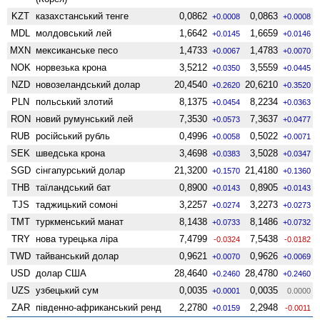
KZT
казахстанський тенге
0,0862
0,0863
+0.0008
+0.0008
MDL
молдовський лей
1,6642
1,6659
+0.0145
+0.0146
MXN
мексиканське песо
1,4733
1,4783
+0.0067
+0.0070
NOK
норвезька крона
3,5212
3,5559
+0.0350
+0.0445
NZD
ново­зеландський долар
20,4540
20,6210
+0.2620
+0.3520
PLN
польський злотий
8,1375
8,2234
+0.0454
+0.0363
RON
новий румунський лей
7,3530
7,3637
+0.0573
+0.0477
RUB
російський рубль
0,4996
0,5022
+0.0058
+0.0071
SEK
шведська крона
3,4698
3,5028
+0.0383
+0.0347
SGD
сінгапурський долар
21,3200
21,4180
+0.1570
+0.1360
THB
таїландський бат
0,8900
0,8905
+0.0143
+0.0143
TJS
таджицький сомоні
3,2257
3,2273
+0.0274
+0.0273
TMT
туркменський манат
8,1438
8,1486
+0.0733
+0.0732
TRY
нова турецька ліра
7,4799
7,5438
-0.0324
-0.0182
TWD
тайванський долар
0,9621
0,9626
+0.0070
+0.0069
USD
долар США
28,4640
28,4780
+0.2460
+0.2460
UZS
узбецький сум
0,0035
0,0035
+0.0001
0.0000
ZAR
південно-африканський ренд
2,2780
2,2948
+0.0159
-0.0011