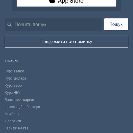
Пошук
Повідомити про помилку
Фінанси
Курс валют
Курс долара
Курс євро
Курс НБУ
Банківські картки
Інвестиційні брокери
Міжбанк
Депозити
Тарифи на газ