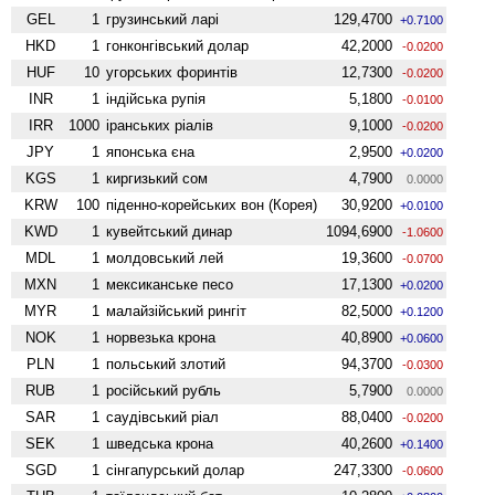
GEL
1
грузинський ларі
129,4700
+0.7100
HKD
1
гонконгівський долар
42,2000
-0.0200
HUF
10
угорських форинтів
12,7300
-0.0200
INR
1
індійська рупія
5,1800
-0.0100
IRR
1000
іранських ріалів
9,1000
-0.0200
JPY
1
японська єна
2,9500
+0.0200
KGS
1
киргизький сом
4,7900
0.0000
KRW
100
піденно-корейських вон (Корея)
30,9200
+0.0100
KWD
1
кувейтський динар
1094,6900
-1.0600
MDL
1
молдовський лей
19,3600
-0.0700
MXN
1
мексиканське песо
17,1300
+0.0200
MYR
1
малайзійський рингіт
82,5000
+0.1200
NOK
1
норвезька крона
40,8900
+0.0600
PLN
1
польський злотий
94,3700
-0.0300
RUB
1
російський рубль
5,7900
0.0000
SAR
1
саудівський ріал
88,0400
-0.0200
SEK
1
шведська крона
40,2600
+0.1400
SGD
1
сінгапурський долар
247,3300
-0.0600