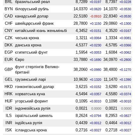
BRL
бразильський реал
8,7289
8,7397
+0.0197
+0.0228
BYN
білоруський рубль
14,0370
14,1070
+0.0620
+0.0530
CAD
канадський долар
22,5180
22,8340
-0.0910
+0.0530
CHF
швейцарський франк
28,7800
29,0860
+0.1150
+0.1300
CNY
китайський юань женьмiньбi
4,3452
4,3520
+0.0151
+0.0167
CZK
чеська крона
1,3211
1,3334
+0.0064
+0.0081
DKK
данська крона
4,5377
4,5785
+0.0230
+0.0366
EGP
єгипетський фунт
1,5954
1,6084
+0.0053
+0.0062
EUR
Євро
33,7880
34,0970
+0.1690
+0.2800
фунт стерлінгів Велико­
GBP
38,2060
38,4800
+0.0980
+0.1270
британії
GEL
грузинський ларі
10,9630
11,1470
+0.1320
+0.1390
HKD
гонконгівський долар
3,6215
3,6280
+0.0152
+0.0171
HRK
хорватська куна
4,5494
4,5580
+0.0357
+0.0374
HUF
угорський форинт
0,1095
0,1098
+0.0010
+0.0010
IDR
індонезійська рупія
0,0021
0,0021
0.0000
0.0000
ILS
ізраїльський шекель
8,2624
8,2953
+0.0794
+0.0827
INR
індійська рупія
0,4439
0,4464
+0.0012
+0.0012
ISK
ісландська крона
0,2716
0,2718
+0.0027
+0.0027