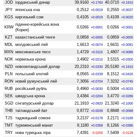
JOD
іорданський динар
39,9160
40,0710
+0.1760
+0.1910
JPY
японська єна
0,2512
0,2550
+0.0019
+0.0037
KGS
киргизький сом
0,4105
0,4109
+0.0019
+0.0020
піденно-корейська вона
KRW
0,0266
0,0266
+0.0001
+0.0001
(Корея)
KZT
казахстанський тенге
0,0858
0,0859
+0.0005
+0.0005
MDL
молдовський лей
1,6613
1,6631
+0.0074
+0.0081
MXN
мексиканське песо
1,4729
1,4807
+0.0115
+0.0086
NOK
норвезька крона
3,4902
3,5315
+0.0210
+0.0300
NZD
ново­зеландський долар
20,2310
20,5180
+0.0330
+0.1910
PLN
польський злотий
8,0565
8,1512
+0.0339
+0.0420
RON
новий румунський лей
7,3056
7,3232
+0.0704
+0.0745
RUB
російський рубль
0,4960
0,5004
+0.0030
+0.0033
SEK
шведська крона
3,4384
3,4770
+0.0204
+0.0286
SGD
сінгапурський долар
21,1910
21,3240
+0.0920
+0.1000
THB
таїландський бат
0,8772
0,8848
+0.0039
+0.0068
TJS
таджицький сомоні
3,2137
3,2171
+0.0178
+0.0189
TMT
туркменський манат
8,1180
8,1266
+0.0358
+0.0386
TRY
нова турецька ліра
7,4391
7,5409
-0.0200
-0.0129