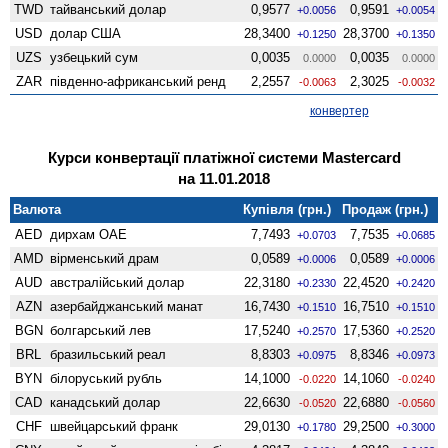
TWD
тайванський долар
0,9577
0,9591
+0.0056
+0.0054
USD
долар США
28,3400
28,3700
+0.1250
+0.1350
UZS
узбецький сум
0,0035
0,0035
0.0000
0.0000
ZAR
південно-африканський ренд
2,2557
2,3025
-0.0063
-0.0032
конвертер
Курси конвертації платіжної системи Mastercard
на 11.01.2018
Валюта
Купівля (грн.)
Продаж (грн.)
AED
дирхам ОАЕ
7,7493
7,7535
+0.0703
+0.0685
AMD
вiрменський драм
0,0589
0,0589
+0.0006
+0.0006
AUD
австралійський долар
22,3180
22,4520
+0.2330
+0.2420
AZN
азербайджанський манат
16,7430
16,7510
+0.1510
+0.1510
BGN
болгарський лев
17,5240
17,5360
+0.2570
+0.2520
BRL
бразильський реал
8,8303
8,8346
+0.0975
+0.0973
BYN
білоруський рубль
14,1000
14,1060
-0.0220
-0.0240
CAD
канадський долар
22,6630
22,6880
-0.0520
-0.0560
CHF
швейцарський франк
29,0130
29,2500
+0.1780
+0.3000