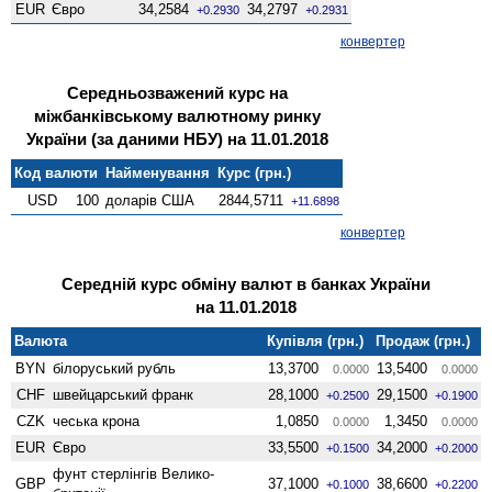
EUR
Євро
34,2584
34,2797
+0.2930
+0.2931
конвертер
Середньозважений курс на
міжбанківському валютному ринку
України (за даними НБУ) на 11.01.2018
Код валюти
Найменування
Курс (грн.)
USD
100
доларів США
2844,5711
+11.6898
конвертер
Середній курс обміну валют в банках України
на 11.01.2018
Валюта
Купівля (грн.)
Продаж (грн.)
BYN
білоруський рубль
13,3700
13,5400
0.0000
0.0000
CHF
швейцарський франк
28,1000
29,1500
+0.2500
+0.1900
CZK
чеська крона
1,0850
1,3450
0.0000
0.0000
EUR
Євро
33,5500
34,2000
+0.1500
+0.2000
фунт стерлінгів Велико­
GBP
37,1000
38,6600
+0.1000
+0.2200