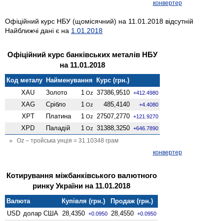
конвертер
Офіційний курс НБУ (щомісячний) на 11.01.2018 відсутній
Найближчі дані є на
1.01.2018
Офіційний курс банківських металів НБУ
на 11.01.2018
Код металу
Найменування
Курс (грн.)
XAU
Золото
1
37386,9510
Oz
+412.4980
XAG
Срібло
1
485,4140
Oz
+4.4080
XPT
Платина
1
27507,2770
Oz
+121.9270
XPD
Паладій
1
31388,3250
Oz
+646.7890
Oz – тройська унція = 31.10348 грам
конвертер
Котирування міжбанківського валютного
ринку України на 11.01.2018
Валюта
Купівля (грн.)
Продаж (грн.)
USD
долар США
28,4350
28,4550
+0.0950
+0.0950