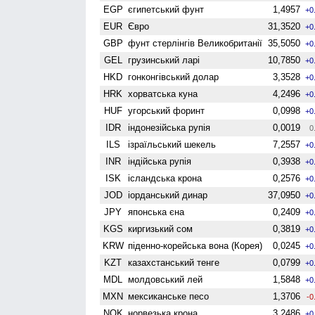
EGP
єгипетський фунт
1,4957
+0
EUR
Євро
31,3520
+0
GBP
фунт стерлінгів Велико­британії
35,5050
+0
GEL
грузинський ларі
10,7850
+0
HKD
гонконгівський долар
3,3528
+0
HRK
хорватська куна
4,2496
+0
HUF
угорський форинт
0,0998
+0
IDR
індонезійська рупія
0,0019
0
ILS
ізраїльський шекель
7,2557
+0
INR
індійська рупія
0,3938
+0
ISK
ісландська крона
0,2576
+0
JOD
іорданський динар
37,0950
+0
JPY
японська єна
0,2409
+0
KGS
киргизький сом
0,3819
+0
KRW
піденно-корейська вона (Корея)
0,0245
+0
KZT
казахстанський тенге
0,0799
+0
MDL
молдовський лей
1,5848
+0
MXN
мексиканське песо
1,3706
-0
NOK
норвезька крона
3,2486
+0