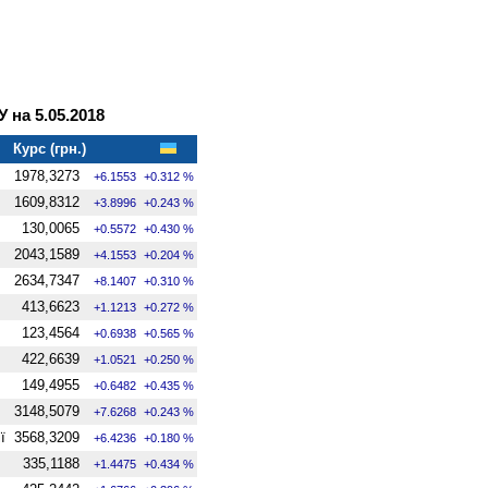
 на 5.05.2018
Курс (грн.)
1978,3273
+6.1553
+0.312 %
1609,8312
+3.8996
+0.243 %
130,0065
+0.5572
+0.430 %
2043,1589
+4.1553
+0.204 %
2634,7347
+8.1407
+0.310 %
413,6623
+1.1213
+0.272 %
123,4564
+0.6938
+0.565 %
422,6639
+1.0521
+0.250 %
149,4955
+0.6482
+0.435 %
3148,5079
+7.6268
+0.243 %
ї
3568,3209
+6.4236
+0.180 %
335,1188
+1.4475
+0.434 %