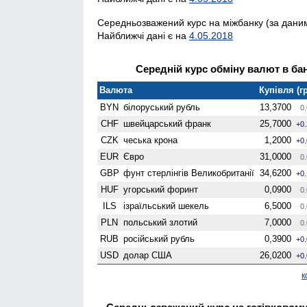
Середньозважений курс на міжбанку (за даним
Найближчі дані є на
4.05.2018
Середній курс обміну валют в бан
Валюта
Купівля (гр
BYN
білоруський рубль
13,3700
0.
CHF
швейцарський франк
25,7000
+0
CZK
чеська крона
1,2000
+0
EUR
Євро
31,0000
0.
GBP
фунт стерлінгів Велико­британії
34,6200
+0
HUF
угорський форинт
0,0900
0.
ILS
ізраїльський шекель
6,5000
0.
PLN
польський злотий
7,0000
0.
RUB
російський рубль
0,3900
+0
USD
долар США
26,0200
+0
к