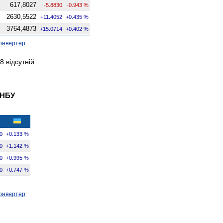
617,8027
-5.8830
-0.943 %
2630,5522
+11.4052
+0.435 %
3764,4873
+15.0714
+0.402 %
онвертер
 відсутній
 НБУ
0
+0.133 %
0
+1.142 %
0
+0.995 %
0
+0.747 %
онвертер