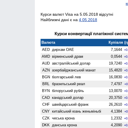
к
Курси валют Visa на 5.05.2018 відсутні
Найближчі дані є на
4.05.2018
Курси конвертації платіжної систем
Валюта
Купівля (г
AED
дирхам ОАЕ
7,1644
+0
AMD
вiрменський драм
0,0544
+0
AUD
австралійський долар
19,7240
+0
AZN
азербайджанський манат
15,4820
+0
BGN
болгарський лев
16,0830
+0
BRL
бразильський реал
7,4797
+0
BYN
білоруський рубль
13,0070
+0
CAD
канадський долар
20,3750
+0
CHF
швейцарський франк
26,2610
+0
CNY
китайський юань женьмiньбi
4,1384
+0
CZK
чеська крона
1,2332
+0
DKK
данська крона
4,2090
+0