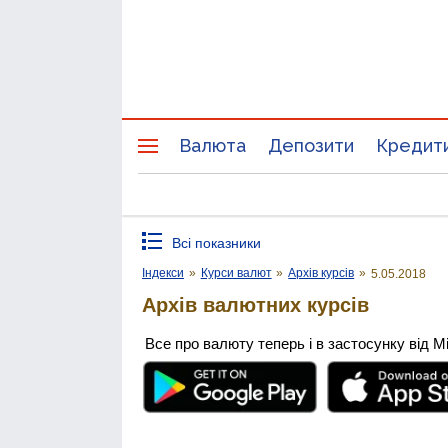
Валюта
Депозити
Кредит
Всі показники
Індекси
»
Курси валют
»
Архів курсів
»
5.05.2018
Архів валютних курсів
Все про валюту теперь і в застосунку від М