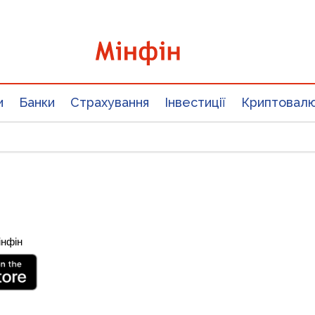
и
Банки
Страхування
Інвестиції
Криптовал
інфін