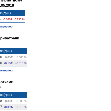
у валютному
.05.2018
 (грн.)
5
-0.0614
-0.235 %
онвертер
Приватбанк
ж (грн.)
00
0.0000
0.000 %
00
+0.1000
+0.318 %
онвертер
артками
8
ж (грн.)
58
0.0000
0.000 %
57
+0.0992
+0.315 %