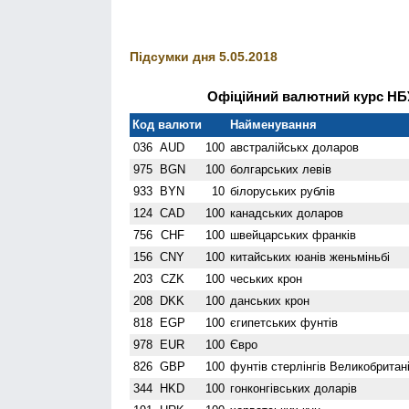
Підсумки дня 5.05.2018
Офіційний валютний курс НБУ
Код валюти
Найменування
036
AUD
100
австралійськх доларов
975
BGN
100
болгарських левів
933
BYN
10
білоруських рублів
124
CAD
100
канадських доларов
756
CHF
100
швейцарських франків
156
CNY
100
китайських юанів женьмiньбi
203
CZK
100
чеських крон
208
DKK
100
данських крон
818
EGP
100
єгипетських фунтів
978
EUR
100
Євро
826
GBP
100
фунтів стерлінгів Велико­британі
344
HKD
100
гонконгівських доларів