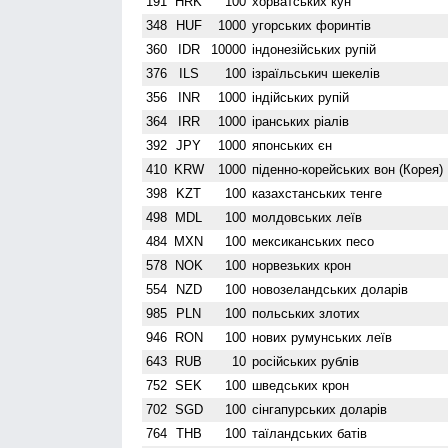
191
HRK
100
хорватських кун
348
HUF
1000
угорських форинтів
360
IDR
10000
індонезійських рупій
376
ILS
100
ізраїльськич шекелів
356
INR
1000
індійських рупій
364
IRR
1000
іранських ріалів
392
JPY
1000
японських єн
410
KRW
1000
піденно-корейських вон (Корея)
398
KZT
100
казахстанських тенге
498
MDL
100
молдовських леїв
484
MXN
100
мексиканських песо
578
NOK
100
норвезьких крон
554
NZD
100
ново­зеландських доларів
985
PLN
100
польських злотих
946
RON
100
нових румунських леїв
643
RUB
10
російських рублів
752
SEK
100
шведських крон
702
SGD
100
сінгапурських доларів
764
THB
100
таїландських батів