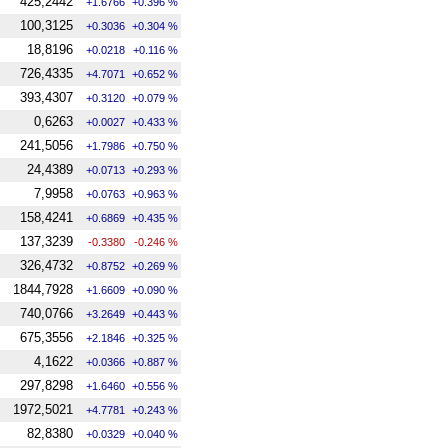
425,2442
+1.6766
+0.396 %
100,3125
+0.3036
+0.304 %
18,8196
+0.0218
+0.116 %
726,4335
+4.7071
+0.652 %
393,4307
+0.3120
+0.079 %
0,6263
+0.0027
+0.433 %
241,5056
+1.7986
+0.750 %
24,4389
+0.0713
+0.293 %
7,9958
+0.0763
+0.963 %
158,4241
+0.6869
+0.435 %
137,3239
-0.3380
-0.246 %
326,4732
+0.8752
+0.269 %
1844,7928
+1.6609
+0.090 %
740,0766
+3.2649
+0.443 %
675,3556
+2.1846
+0.325 %
4,1622
+0.0366
+0.887 %
297,8298
+1.6460
+0.556 %
1972,5021
+4.7781
+0.243 %
82,8380
+0.0329
+0.040 %