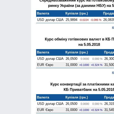
Середньозважений курс на готівковом
ринку України (за даними НБУ) на 5
Валюта
Купівля (грн.)
Продаж
USD
долар США
25,9894
26,083
-0.0224
-0.086 %
к
Курс обміну готівкових валют в КБ 
на 5.05.2018
Валюта
Купівля (грн.)
Прода
USD
долар США
26,0500
26,30
0.0000
0.000 %
EUR
Євро
31,0000
31,50
+0.1000
+0.324 %
к
Курс конвертації за платіжними к
КБ Приватбанк на 5.05.201
Валюта
Купівля (грн.)
Прода
USD
долар США
26,0500
26,31
0.0000
0.000 %
EUR
Євро
31,0000
31,54
+0.1000
+0.324 %