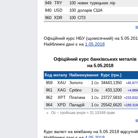
949
TRY
100
нових турецьких лір
840
USD
100
доларів США
960
XDR
100
СПЗ
к
Офіційний курс НБУ (щомісячний) на 5.05.2018
Найближчі дані є на
1.05.2018
Офіційний курс банківських металів
на 5.05.2018
Код металу
Найменування
Курс (грн.)
959
XAU
Золото
1
34443,1350
Oz
+45.877
961
XAG
Срібло
1
433,1200
Oz
+4.889
962
XPT
Платина
1
23727,5810
Oz
+233.832
964
XPD
Паладій
1
25542,6620
Oz
+189.319
Oz – тройська унція = 31.10348 грам
к
Курс валют на міжбанку на 5.05.2018 відсутній
Найближчі дані є на
4.05.2018