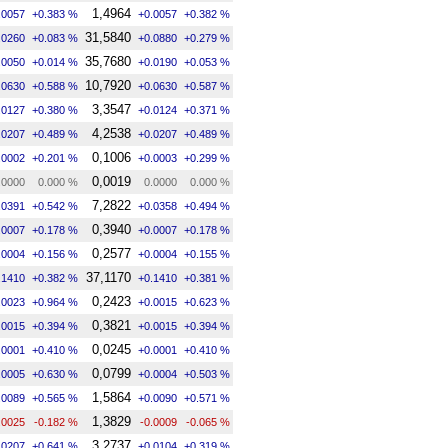
1,4964
.0057
+0.383 %
+0.0057
+0.382 %
31,5840
.0260
+0.083 %
+0.0880
+0.279 %
35,7680
.0050
+0.014 %
+0.0190
+0.053 %
10,7920
.0630
+0.588 %
+0.0630
+0.587 %
3,3547
.0127
+0.380 %
+0.0124
+0.371 %
4,2538
.0207
+0.489 %
+0.0207
+0.489 %
0,1006
.0002
+0.201 %
+0.0003
+0.299 %
0,0019
.0000
0.000 %
0.0000
0.000 %
7,2822
.0391
+0.542 %
+0.0358
+0.494 %
0,3940
.0007
+0.178 %
+0.0007
+0.178 %
0,2577
.0004
+0.156 %
+0.0004
+0.155 %
37,1170
.1410
+0.382 %
+0.1410
+0.381 %
0,2423
.0023
+0.964 %
+0.0015
+0.623 %
0,3821
.0015
+0.394 %
+0.0015
+0.394 %
0,0245
.0001
+0.410 %
+0.0001
+0.410 %
0,0799
.0005
+0.630 %
+0.0004
+0.503 %
1,5864
.0089
+0.565 %
+0.0090
+0.571 %
1,3829
.0025
-0.182 %
-0.0009
-0.065 %
3,2737
.0207
+0.641 %
+0.0104
+0.319 %