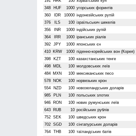
191
HRK
100
хорватських кун
348
HUF
1000
угорських форинтів
360
IDR
10000
індонезійських рупій
376
ILS
100
ізраїльськич шекелів
356
INR
1000
індійських рупій
364
IRR
1000
іранських ріалів
392
JPY
1000
японських єн
410
KRW
1000
піденно-корейських вон (Корея)
398
KZT
100
казахстанських тенге
498
MDL
100
молдовських леїв
484
MXN
100
мексиканських песо
578
NOK
100
норвезьких крон
554
NZD
100
ново­зеландських доларів
985
PLN
100
польських злотих
946
RON
100
нових румунських леїв
643
RUB
10
російських рублів
752
SEK
100
шведських крон
702
SGD
100
сінгапурських доларів
764
THB
100
таїландських батів