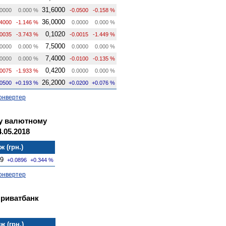
31,6000
0000
0.000 %
-0.0500
-0.158 %
36,0000
.4000
-1.146 %
0.0000
0.000 %
0,1020
.0035
-3.743 %
-0.0015
-1.449 %
7,5000
0000
0.000 %
0.0000
0.000 %
7,4000
0000
0.000 %
-0.0100
-0.135 %
0,4200
.0075
-1.933 %
0.0000
0.000 %
26,2000
.0500
+0.193 %
+0.0200
+0.076 %
онвертер
му валютному
.05.2018
 (грн.)
49
+0.0896
+0.344 %
онвертер
Приватбанк
ж (грн.)