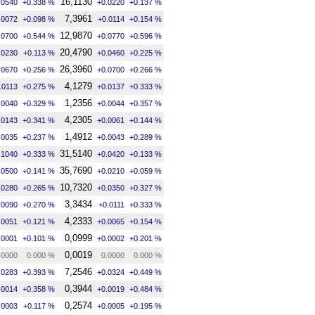
16,1130
.0540
+0.338 %
+0.0220
+0.137 %
7,3961
.0072
+0.098 %
+0.0114
+0.154 %
12,9870
.0700
+0.544 %
+0.0770
+0.596 %
20,4790
.0230
+0.113 %
+0.0460
+0.225 %
26,3960
.0670
+0.256 %
+0.0700
+0.266 %
4,1279
.0113
+0.275 %
+0.0137
+0.333 %
1,2356
.0040
+0.329 %
+0.0044
+0.357 %
4,2305
.0143
+0.341 %
+0.0061
+0.144 %
1,4912
.0035
+0.237 %
+0.0043
+0.289 %
31,5140
.1040
+0.333 %
+0.0420
+0.133 %
35,7690
.0500
+0.141 %
+0.0210
+0.059 %
10,7320
.0280
+0.265 %
+0.0350
+0.327 %
3,3434
.0090
+0.270 %
+0.0111
+0.333 %
4,2333
.0051
+0.121 %
+0.0065
+0.154 %
0,0999
.0001
+0.101 %
+0.0002
+0.201 %
0,0019
.0000
0.000 %
0.0000
0.000 %
7,2546
.0283
+0.393 %
+0.0324
+0.449 %
0,3944
.0014
+0.358 %
+0.0019
+0.484 %
0,2574
.0003
+0.117 %
+0.0005
+0.195 %