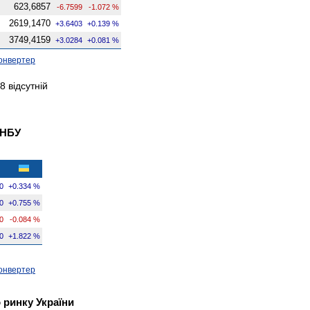
623,6857
-6.7599
-1.072 %
2619,1470
+3.6403
+0.139 %
3749,4159
+3.0284
+0.081 %
онвертер
 відсутній
 НБУ
0
+0.334 %
0
+0.755 %
0
-0.084 %
0
+1.822 %
онвертер
 ринку України