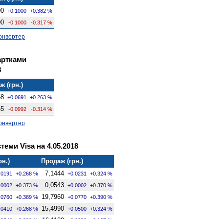
00
+0.1000
+0.382 %
00
-0.1000
-0.317 %
онвертер
артками
8
ж (грн.)
58
+0.0691
+0.263 %
65
-0.0992
-0.314 %
онвертер
теми Visa на 4.05.2018
рн.)
Продаж (грн.)
7,1444
.0191
+0.268 %
+0.0231
+0.324 %
0,0543
.0002
+0.373 %
+0.0002
+0.370 %
19,7960
.0760
+0.389 %
+0.0770
+0.390 %
15,4990
.0410
+0.268 %
+0.0500
+0.324 %