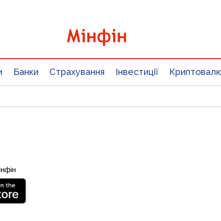
и
Банки
Страхування
Інвестиції
Криптовал
інфін