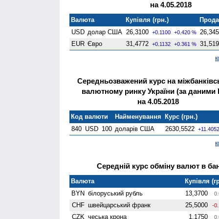
на 4.05.2018
Валюта
Купівля (грн.)
Продаж
USD
долар США
26,3100
26,34
+0.1100
+0.420 %
EUR
Євро
31,4772
31,51
+0.1132
+0.361 %
к
Середньозважений курс на міжбанківс
валютному ринку України (за даними
на 4.05.2018
Код валюти
Найменування
Курс (грн.)
840
USD
100
доларів США
2630,5522
+11.405
к
Середній курс обміну валют в бан
Валюта
Купівля (гр
BYN
білоруський рубль
13,3700
0.
CHF
швейцарський франк
25,5000
-0
CZK
чеська крона
1,1750
0.