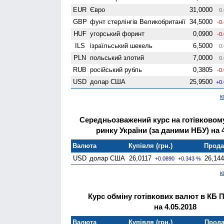
EUR
Євро
31,0000
0.
GBP
фунт стерлінгів Велико­британії
34,5000
-0
HUF
угорський форинт
0,0900
-0
ILS
ізраїльський шекель
6,5000
0.
PLN
польський злотий
7,0000
0.
RUB
російський рубль
0,3805
-0
USD
долар США
25,9500
+0
к
Середньозважений курс на готівково
ринку України (за даними НБУ) на 4
Валюта
Купівля (грн.)
Продаж
USD
долар США
26,0117
26,14
+0.0890
+0.343 %
к
Курс обміну готівкових валют в КБ 
на 4.05.2018
Валюта
Купівля (грн.)
Прода