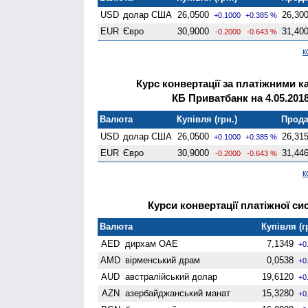
USD
долар США
26,0500
26,30
+0.1000
+0.385 %
EUR
Євро
30,9000
31,40
-0.2000
-0.643 %
к
Курс конвертації за платіжними к
КБ Приватбанк на 4.05.201
Валюта
Купівля (грн.)
Прода
USD
долар США
26,0500
26,31
+0.1000
+0.385 %
EUR
Євро
30,9000
31,44
-0.2000
-0.643 %
к
Курси конвертації платіжної сис
Валюта
Купівля (г
AED
дирхам ОАЕ
7,1349
+0
AMD
вiрменський драм
0,0538
+0
AUD
австралійський долар
19,6120
+0
AZN
азербайджанський манат
15,3280
+0