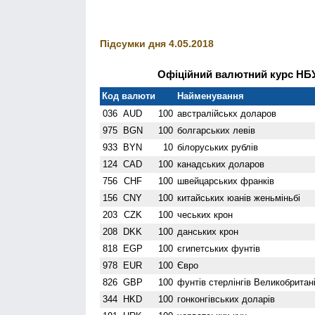
Підсумки дня 4.05.2018
Офіційний валютний курс НБУ 
Код валюти
Найменування
036
AUD
100
австралійськх доларов
975
BGN
100
болгарських левів
933
BYN
10
білоруських рублів
124
CAD
100
канадських доларов
756
CHF
100
швейцарських франків
156
CNY
100
китайських юанів женьмiньбi
203
CZK
100
чеських крон
208
DKK
100
данських крон
818
EGP
100
єгипетських фунтів
978
EUR
100
Євро
826
GBP
100
фунтів стерлінгів Велико­британі
344
HKD
100
гонконгівських доларів