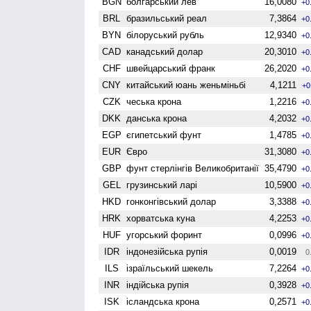
BGN
болгарський лев
16,0080
+0
BRL
бразильський реал
7,3864
+0
BYN
білоруський рубль
12,9340
+0
CAD
канадський долар
20,3010
+0
CHF
швейцарський франк
26,2020
+0
CNY
китайський юань женьмiньбi
4,1211
+0
CZK
чеська крона
1,2216
+0
DKK
данська крона
4,2032
+0
EGP
єгипетський фунт
1,4785
+0
EUR
Євро
31,3080
+0
GBP
фунт стерлінгів Велико­британії
35,4790
+0
GEL
грузинський ларі
10,5900
+0
HKD
гонконгівський долар
3,3388
+0
HRK
хорватська куна
4,2253
+0
HUF
угорський форинт
0,0996
+0
IDR
індонезійська рупія
0,0019
0
ILS
ізраїльський шекель
7,2264
+0
INR
індійська рупія
0,3928
+0
ISK
ісландська крона
0,2571
+0