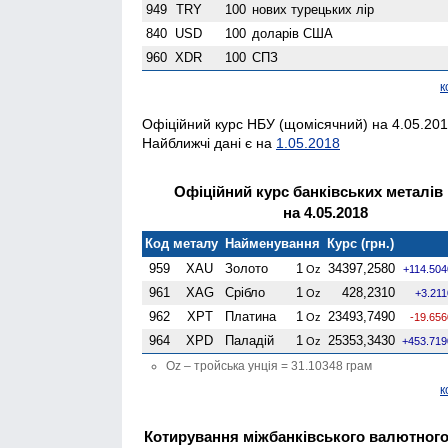
949
TRY
100
нових турецьких лір
840
USD
100
доларів США
960
XDR
100
СПЗ
к
Офіційний курс НБУ (щомісячний) на 4.05.2018
Найближчі дані є на
1.05.2018
Офіційний курс банківських металів
на 4.05.2018
Код металу
Найменування
Курс (грн.)
959
XAU
Золото
1
34397,2580
Oz
+114.504
961
XAG
Срібло
1
428,2310
Oz
+3.211
962
XPT
Платина
1
23493,7490
Oz
-19.656
964
XPD
Паладій
1
25353,3430
Oz
+453.719
Oz – тройська унція = 31.10348 грам
к
Котирування міжбанківського валютного