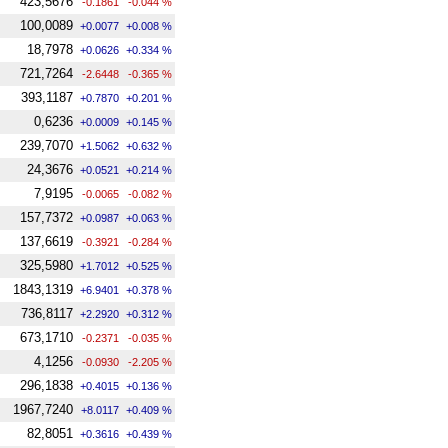
423,5676
-0.1861
-0.044 %
100,0089
+0.0077
+0.008 %
18,7978
+0.0626
+0.334 %
721,7264
-2.6448
-0.365 %
393,1187
+0.7870
+0.201 %
0,6236
+0.0009
+0.145 %
239,7070
+1.5062
+0.632 %
24,3676
+0.0521
+0.214 %
7,9195
-0.0065
-0.082 %
157,7372
+0.0987
+0.063 %
137,6619
-0.3921
-0.284 %
325,5980
+1.7012
+0.525 %
1843,1319
+6.9401
+0.378 %
736,8117
+2.2920
+0.312 %
673,1710
-0.2371
-0.035 %
4,1256
-0.0930
-2.205 %
296,1838
+0.4015
+0.136 %
1967,7240
+8.0117
+0.409 %
82,8051
+0.3616
+0.439 %