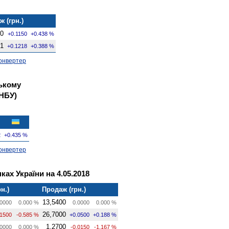
 (грн.)
50
+0.1150
+0.438 %
91
+0.1218
+0.388 %
онвертер
ькому
 НБУ)
2
+0.435 %
онвертер
ках України на 4.05.2018
н.)
Продаж (грн.)
13,5400
0000
0.000 %
0.0000
0.000 %
26,7000
.1500
-0.585 %
+0.0500
+0.188 %
1,2700
0000
0.000 %
-0.0150
-1.167 %