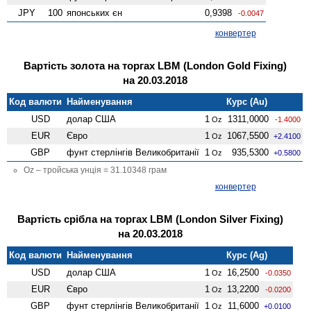
JPY
100
японських єн
0,9398
-0.0047
конвертер
Вартість золота на торгах LBM (London Gold Fixing)
на 20.03.2018
Код валюти
Найменування
Курс (Au)
USD
долар США
1
1311,0000
Oz
-1.4000
EUR
Євро
1
1067,5500
Oz
+2.4100
GBP
фунт стерлінгів Велико­британії
1
935,5300
Oz
+0.5800
Oz – тройська унція = 31.10348 грам
конвертер
Вартість срібла на торгах LBM (London Silver Fixing)
на 20.03.2018
Код валюти
Найменування
Курс (Ag)
USD
долар США
1
16,2500
Oz
-0.0350
EUR
Євро
1
13,2200
Oz
-0.0200
GBP
фунт стерлінгів Велико­британії
1
11,6000
Oz
+0.0100