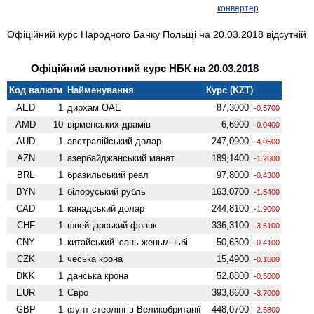
конвертер
Офіційний курс Народного Банку Польщі на 20.03.2018 відсутній
Офіційний валютний курс НБК на 20.03.2018
Код валюти
Найменування
Курс (KZT)
AED
1
дирхам ОАЕ
87,3000
-0.5700
AMD
10
вiрменських драмів
6,6900
-0.0400
AUD
1
австралійський долар
247,0900
-4.0500
AZN
1
азербайджанський манат
189,1400
-1.2600
BRL
1
бразильський реал
97,8000
-0.4300
BYN
1
білоруський рубль
163,0700
-1.5400
CAD
1
канадський долар
244,8100
-1.9000
CHF
1
швейцарський франк
336,3100
-3.6100
CNY
1
китайський юань женьмiньбi
50,6300
-0.4100
CZK
1
чеська крона
15,4900
-0.1600
DKK
1
данська крона
52,8800
-0.5000
EUR
1
Євро
393,8600
-3.7000
GBP
1
фунт стерлінгів Велико­британії
448,0700
-2.5800