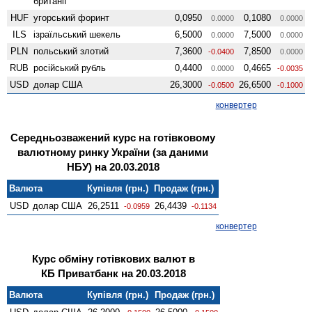
британії
HUF
угорський форинт
0,0950
0,1080
0.0000
0.0000
ILS
ізраїльський шекель
6,5000
7,5000
0.0000
0.0000
PLN
польський злотий
7,3600
7,8500
-0.0400
0.0000
RUB
російський рубль
0,4400
0,4665
0.0000
-0.0035
USD
долар США
26,3000
26,6500
-0.0500
-0.1000
конвертер
Середньозважений курс на готівковому
валютному ринку України (за даними
НБУ) на 20.03.2018
Валюта
Купівля (грн.)
Продаж (грн.)
USD
долар США
26,2511
26,4439
-0.0959
-0.1134
конвертер
Курс обміну готівкових валют в
КБ Приватбанк на 20.03.2018
Валюта
Купівля (грн.)
Продаж (грн.)