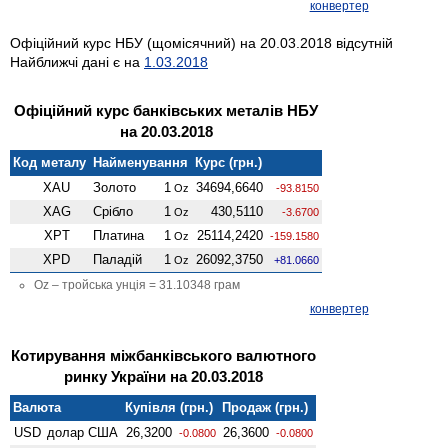
конвертер
Офіційний курс НБУ (щомісячний) на 20.03.2018 відсутній
Найближчі дані є на
1.03.2018
Офіційний курс банківських металів НБУ
на 20.03.2018
Код металу
Найменування
Курс (грн.)
XAU
Золото
1
34694,6640
Oz
-93.8150
XAG
Срібло
1
430,5110
Oz
-3.6700
XPT
Платина
1
25114,2420
Oz
-159.1580
XPD
Паладій
1
26092,3750
Oz
+81.0660
Oz – тройська унція = 31.10348 грам
конвертер
Котирування міжбанківського валютного
ринку України на 20.03.2018
Валюта
Купівля (грн.)
Продаж (грн.)
USD
долар США
26,3200
26,3600
-0.0800
-0.0800