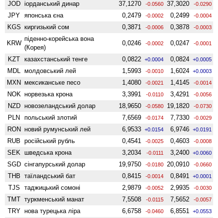
JOD
іорданський динар
37,1270
37,3020
-0.0560
-0.0290
JPY
японська єна
0,2479
0,2499
-0.0002
-0.0004
KGS
киргизький сом
0,3871
0,3878
-0.0006
-0.0003
піденно-корейська вона
KRW
0,0246
0,0247
-0.0002
-0.0001
(Корея)
KZT
казахстанський тенге
0,0822
0,0824
+0.0004
+0.0005
MDL
молдовський лей
1,5993
1,6024
-0.0010
+0.0003
MXN
мексиканське песо
1,4080
1,4145
-0.0021
-0.0014
NOK
норвезька крона
3,3991
3,4291
-0.0110
-0.0056
NZD
ново­зеландський долар
18,9650
19,1820
-0.0580
-0.0730
PLN
польський злотий
7,6569
7,7330
-0.0174
-0.0029
RON
новий румунський лей
6,9533
6,9746
+0.0154
+0.0191
RUB
російський рубль
0,4541
0,4603
-0.0025
-0.0008
SEK
шведська крона
3,2034
3,2400
-0.0111
+0.0060
SGD
сінгапурський долар
19,9750
20,0910
-0.0180
-0.0660
THB
таїландський бат
0,8415
0,8491
-0.0014
+0.0001
TJS
таджицький сомоні
2,9879
2,9935
-0.0052
-0.0030
TMT
туркменський манат
7,5508
7,5652
-0.0115
-0.0057
TRY
нова турецька ліра
6,6758
6,8551
-0.0460
+0.0553