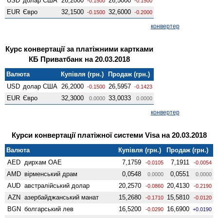
USD
долар США
26,2000
26,5000
-0.1500
-0.1500
EUR
Євро
32,1500
32,6000
-0.1500
-0.2000
конвертер
Курс конвертації за платіжними картками
КБ Приватбанк на 20.03.2018
Валюта
Купівля (грн.)
Продаж (грн.)
USD
долар США
26,2000
26,5957
-0.1500
-0.1423
EUR
Євро
32,3000
33,0033
0.0000
0.0000
конвертер
Курси конвертації платіжної системи Visa на 20.03.2018
Валюта
Купівля (грн.)
Продаж (грн.)
AED
дирхам ОАЕ
7,1759
7,1911
-0.0105
-0.0054
AMD
вiрменський драм
0,0548
0,0551
0.0000
0.0000
AUD
австралійський долар
20,2570
20,4130
-0.0860
-0.2190
AZN
азербайджанський манат
15,2680
15,5810
-0.1710
-0.0120
BGN
болгарський лев
16,5200
16,6900
-0.0290
+0.0190