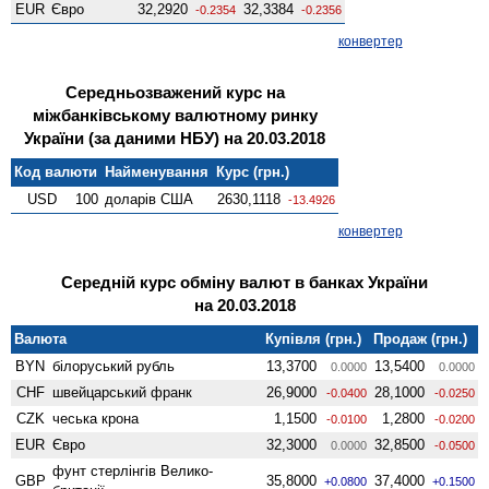
EUR
Євро
32,2920
32,3384
-0.2354
-0.2356
конвертер
Середньозважений курс на
міжбанківському валютному ринку
України (за даними НБУ) на 20.03.2018
Код валюти
Найменування
Курс (грн.)
USD
100
доларів США
2630,1118
-13.4926
конвертер
Середній курс обміну валют в банках України
на 20.03.2018
Валюта
Купівля (грн.)
Продаж (грн.)
BYN
білоруський рубль
13,3700
13,5400
0.0000
0.0000
CHF
швейцарський франк
26,9000
28,1000
-0.0400
-0.0250
CZK
чеська крона
1,1500
1,2800
-0.0100
-0.0200
EUR
Євро
32,3000
32,8500
0.0000
-0.0500
фунт стерлінгів Велико­
GBP
35,8000
37,4000
+0.0800
+0.1500