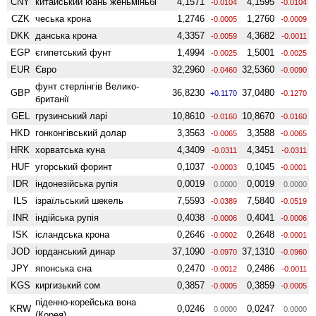
CNY
китайський юань женьмiньбi
4,1571
4,1595
-0.0104
-0.0104
CZK
чеська крона
1,2746
1,2760
-0.0005
-0.0009
DKK
данська крона
4,3357
4,3682
-0.0059
-0.0011
EGP
єгипетський фунт
1,4994
1,5001
-0.0025
-0.0025
EUR
Євро
32,2960
32,5360
-0.0460
-0.0090
фунт стерлінгів Велико­
GBP
36,8230
37,0480
+0.1170
-0.1270
британії
GEL
грузинський ларі
10,8610
10,8670
-0.0160
-0.0160
HKD
гонконгівський долар
3,3563
3,3588
-0.0065
-0.0065
HRK
хорватська куна
4,3409
4,3451
-0.0311
-0.0311
HUF
угорський форинт
0,1037
0,1045
-0.0003
-0.0001
IDR
індонезійська рупія
0,0019
0,0019
0.0000
0.0000
ILS
ізраїльський шекель
7,5593
7,5840
-0.0389
-0.0519
INR
індійська рупія
0,4038
0,4041
-0.0006
-0.0006
ISK
ісландська крона
0,2646
0,2648
-0.0002
-0.0001
JOD
іорданський динар
37,1090
37,1310
-0.0970
-0.0960
JPY
японська єна
0,2470
0,2486
-0.0012
-0.0011
KGS
киргизький сом
0,3857
0,3859
-0.0005
-0.0005
піденно-корейська вона
KRW
0,0246
0,0247
0.0000
0.0000
(Корея)