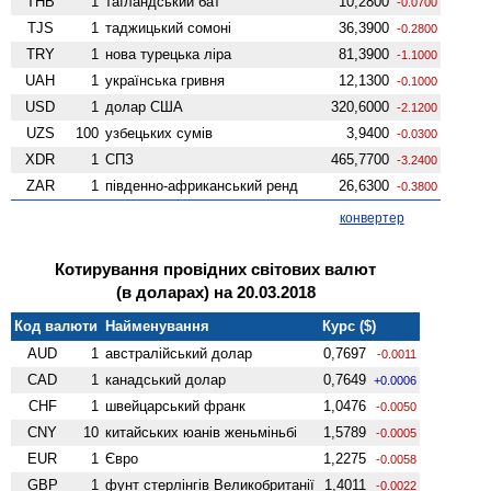
THB
1
таїландський бат
10,2800
-0.0700
TJS
1
таджицький сомоні
36,3900
-0.2800
TRY
1
нова турецька ліра
81,3900
-1.1000
UAH
1
українська гривня
12,1300
-0.1000
USD
1
долар США
320,6000
-2.1200
UZS
100
узбецьких сумів
3,9400
-0.0300
XDR
1
СПЗ
465,7700
-3.2400
ZAR
1
південно-африканський ренд
26,6300
-0.3800
конвертер
Котирування провідних світових валют
(в доларах) на 20.03.2018
Код валюти
Найменування
Курс ($)
AUD
1
австралійський долар
0,7697
-0.0011
CAD
1
канадський долар
0,7649
+0.0006
CHF
1
швейцарський франк
1,0476
-0.0050
CNY
10
китайських юанів женьмiньбi
1,5789
-0.0005
EUR
1
Євро
1,2275
-0.0058
GBP
1
фунт стерлінгів Велико­британії
1,4011
-0.0022