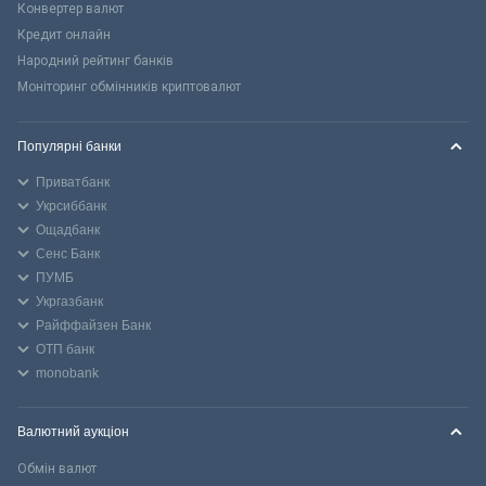
Конвертер валют
Кредит онлайн
Народний рейтинг банків
Моніторинг обмінників криптовалют
Популярні банки
Приватбанк
Укрсиббанк
Ощадбанк
Сенс Банк
ПУМБ
Укргазбанк
Райффайзен Банк
ОТП банк
monobank
Валютний аукціон
Обмін валют