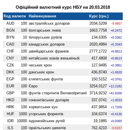
Офіційний валютний курс НБУ на 20.03.2018
Код валюти
Найменування
Курс (грн.)
AUD
100
австралійськх доларов
2034,5209
-9.4857
BGN
100
болгарських левів
1663,7758
+6.2472
BYN
10
білоруських рублів
134,6305
+0.3362
CAD
100
канадських доларов
2020,4984
+5.3343
CHF
100
швейцарських франків
2777,1722
+6.8813
CNY
100
китайських юанів женьмiньбi
417,4808
+0.8513
CZK
100
чеських крон
127,9495
+0.3951
DKK
100
данських крон
436,8740
+1.6520
EGP
100
єгипетських фунтів
150,5152
+0.3761
EUR
100
Євро
3254,0127
+12.2182
GBP
100
фунтів стерлінгів Велико­британії
3714,9232
+41.6266
HKD
100
гонконгівських доларів
337,0741
+1.0533
HRK
100
хорватських кун
437,9854
+1.7209
HUF
1000
угорських форинтів
104,6374
+0.4130
IDR
10000
індонезійських рупій
19,1885
+0.0365
ILS
100
ізраїльськич шекелів
762,4210
-0.5157