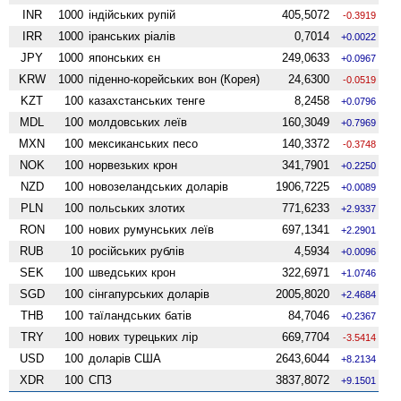
INR
1000
індійських рупій
405,5072
-0.3919
IRR
1000
іранських ріалів
0,7014
+0.0022
JPY
1000
японських єн
249,0633
+0.0967
KRW
1000
піденно-корейських вон (Корея)
24,6300
-0.0519
KZT
100
казахстанських тенге
8,2458
+0.0796
MDL
100
молдовських леїв
160,3049
+0.7969
MXN
100
мексиканських песо
140,3372
-0.3748
NOK
100
норвезьких крон
341,7901
+0.2250
NZD
100
ново­зеландських доларів
1906,7225
+0.0089
PLN
100
польських злотих
771,6233
+2.9337
RON
100
нових румунських леїв
697,1341
+2.2901
RUB
10
російських рублів
4,5934
+0.0096
SEK
100
шведських крон
322,6971
+1.0746
SGD
100
сінгапурських доларів
2005,8020
+2.4684
THB
100
таїландських батів
84,7046
+0.2367
TRY
100
нових турецьких лір
669,7704
-3.5414
USD
100
доларів США
2643,6044
+8.2134
XDR
100
СПЗ
3837,8072
+9.1501