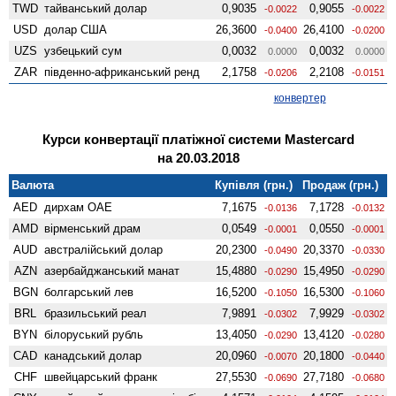
TWD
тайванський долар
0,9035
0,9055
-0.0022
-0.0022
USD
долар США
26,3600
26,4100
-0.0400
-0.0200
UZS
узбецький сум
0,0032
0,0032
0.0000
0.0000
ZAR
південно-африканський ренд
2,1758
2,2108
-0.0206
-0.0151
конвертер
Курси конвертації платіжної системи Mastercard
на 20.03.2018
Валюта
Купівля (грн.)
Продаж (грн.)
AED
дирхам ОАЕ
7,1675
7,1728
-0.0136
-0.0132
AMD
вiрменський драм
0,0549
0,0550
-0.0001
-0.0001
AUD
австралійський долар
20,2300
20,3370
-0.0490
-0.0330
AZN
азербайджанський манат
15,4880
15,4950
-0.0290
-0.0290
BGN
болгарський лев
16,5200
16,5300
-0.1050
-0.1060
BRL
бразильський реал
7,9891
7,9929
-0.0302
-0.0302
BYN
білоруський рубль
13,4050
13,4120
-0.0290
-0.0280
CAD
канадський долар
20,0960
20,1800
-0.0070
-0.0440
CHF
швейцарський франк
27,5530
27,7180
-0.0690
-0.0680