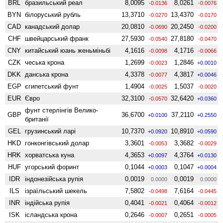
BRL
бразильський реал
8,0095
8,0261
-0.0136
-0.0076
BYN
білоруський рубль
13,3710
13,4370
-0.0270
-0.0170
CAD
канадський долар
20,0810
20,2450
-0.0690
-0.0200
CHF
швейцарський франк
27,5930
27,8180
-0.0540
-0.0470
CNY
китайський юань женьмiньбi
4,1616
4,1716
-0.0098
-0.0066
CZK
чеська крона
1,2699
1,2846
-0.0023
+0.0010
DKK
данська крона
4,3378
4,3817
-0.0077
+0.0046
EGP
єгипетський фунт
1,4904
1,5037
-0.0025
-0.0020
EUR
Євро
32,3100
32,6420
-0.0570
+0.0360
фунт стерлінгів Велико­
GBP
36,6700
37,2110
+0.0100
+0.2550
британії
GEL
грузинський ларі
10,7370
10,8910
+0.0920
+0.0590
HKD
гонконгівський долар
3,3601
3,3682
-0.0053
-0.0029
HRK
хорватська куна
4,3653
4,3764
+0.0097
+0.0130
HUF
угорський форинт
0,1044
0,1047
+0.0003
+0.0004
IDR
індонезійська рупія
0,0019
0,0019
0.0000
0.0000
ILS
ізраїльський шекель
7,5802
7,6164
-0.0498
-0.0445
INR
індійська рупія
0,4041
0,4064
-0.0021
-0.0012
ISK
ісландська крона
0,2646
0,2651
-0.0007
-0.0005