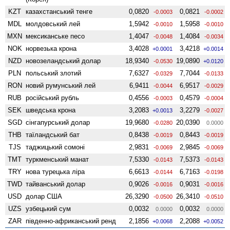
KZT
казахстанський тенге
0,0820
0,0821
-0.0003
-0.0002
MDL
молдовський лей
1,5942
1,5958
-0.0010
-0.0010
MXN
мексиканське песо
1,4047
1,4084
-0.0048
-0.0034
NOK
норвезька крона
3,4028
3,4218
+0.0001
+0.0014
NZD
ново­зеландський долар
18,9340
19,0890
-0.0530
+0.0120
PLN
польський злотий
7,6327
7,7044
-0.0329
-0.0133
RON
новий румунський лей
6,9411
6,9517
-0.0044
-0.0029
RUB
російський рубль
0,4556
0,4579
-0.0003
-0.0004
SEK
шведська крона
3,2083
3,2279
+0.0013
-0.0027
SGD
сінгапурський долар
19,9680
20,0390
-0.0280
0.0000
THB
таїландський бат
0,8438
0,8443
-0.0019
-0.0019
TJS
таджицький сомоні
2,9831
2,9845
-0.0069
-0.0069
TMT
туркменський манат
7,5330
7,5373
-0.0143
-0.0143
TRY
нова турецька ліра
6,6613
6,7163
-0.0144
-0.0198
TWD
тайванський долар
0,9026
0,9031
-0.0016
-0.0016
USD
долар США
26,3290
26,3410
-0.0500
-0.0510
UZS
узбецький сум
0,0032
0,0032
0.0000
0.0000
ZAR
південно-африканський ренд
2,1856
2,2088
+0.0068
+0.0052