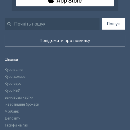
Пошук
Повідомити про помилку
Фінанси
Курс валют
Курс долара
Курс євро
Курс НБУ
Банківські картки
Інвестиційні брокери
Міжбанк
Депозити
Тарифи на газ