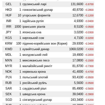
GEL
1
грузинський ларі
131,6600
-0.8700
HKD
1
гонконгівський долар
40,8700
-0.2800
HUF
10
угорських форинтів
12,6700
-0.1200
INR
1
індійська рупія
4,9300
-0.0400
IRR
1000
іранських ріалів
8,5100
-0.0500
JPY
1
японська єна
3,0200
-0.0300
KGS
1
киргизький сом
4,7100
-0.0200
KRW
100
піденно-корейських вон (Корея)
29,9300
-0.3400
KWD
1
кувейтський динар
1069,0200
-7.4300
MDL
1
молдовський лей
19,4900
-0.2000
MXN
1
мексиканське песо
17,0800
-0.1500
MYR
1
малайзійський рингіт
81,8700
-0.7300
NOK
1
норвезька крона
41,4000
-0.4700
PLN
1
польський злотий
93,4100
-0.9500
RUB
1
російський рубль
5,5600
-0.0500
SAR
1
саудівський ріал
85,4900
-0.5600
SEK
1
шведська крона
39,0400
-0.3900
SGD
1
сінгапурський долар
243,3400
-2.5200