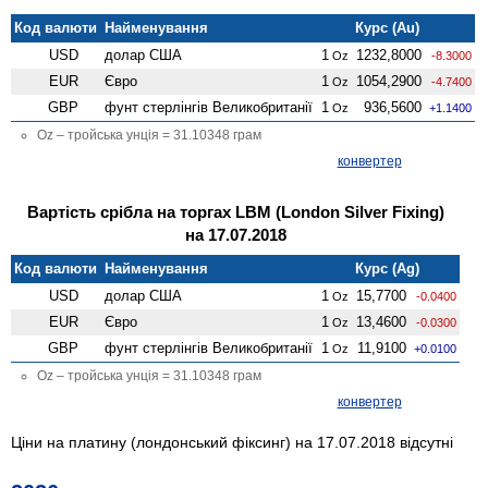
Код валюти
Найменування
Курс (Au)
USD
долар США
1
1232,8000
Oz
-8.3000
EUR
Євро
1
1054,2900
Oz
-4.7400
GBP
фунт стерлінгів Велико­британії
1
936,5600
Oz
+1.1400
Oz – тройська унція = 31.10348 грам
конвертер
Вартість срібла на торгах LBM (London Silver Fixing)
на 17.07.2018
Код валюти
Найменування
Курс (Ag)
USD
долар США
1
15,7700
Oz
-0.0400
EUR
Євро
1
13,4600
Oz
-0.0300
GBP
фунт стерлінгів Велико­британії
1
11,9100
Oz
+0.0100
Oz – тройська унція = 31.10348 грам
конвертер
Ціни на платину (лондонський фіксинг) на 17.07.2018 відсутні