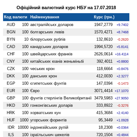
Офіційний валютний курс НБУ на 17.07.2018
Код валюти
Найменування
Курс (грн.)
AUD
100
австралійськх доларов
1947,2779
+9.7402
BGN
100
болгарських левів
1570,4271
+8.7468
BYN
10
білоруських рублів
132,8610
-0.2620
CAD
100
канадських доларов
1994,5720
+5.8141
CHF
100
швейцарських франків
2626,0614
+16.4114
CNY
100
китайських юанів женьмiньбi
392,4011
+0.8800
CZK
100
чеських крон
118,6664
+0.8476
DKK
100
данських крон
412,0030
+2.3277
EGP
100
єгипетських фунтів
147,0394
-0.1473
EUR
100
Євро
3071,4414
+17.1070
GBP
100
фунтів стерлінгів Велико­британії
3479,5983
+27.9050
HKD
100
гонконгівських доларів
333,8922
-0.3276
HRK
100
хорватських кун
415,3684
+2.4140
HUF
1000
угорських форинтів
95,3449
+1.0928
IDR
10000
індонезійських рупій
18,2308
+0.0364
ILS
100
ізраїльськич шекелів
720,1504
+0.4844