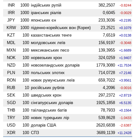
INR
1000
індійських рупій
382,2507
-0.8244
IRR
1000
іранських ріалів
0,6045
-0.0029
JPY
1000
японських єн
233,3036
+0.2195
KRW
1000
піденно-корейських вон (Корея)
23,2521
+0.1079
KZT
100
казахстанських тенге
7,6519
+0.0138
MDL
100
молдовських леїв
156,9197
-0.3048
MXN
100
мексиканських песо
139,3955
+1.6689
NOK
100
норвезьких крон
324,0259
+1.9407
NZD
100
ново­зеландських доларів
1779,3080
+11.7534
PLN
100
польських злотих
714,0728
+7.2146
RON
100
нових румунських леїв
659,7022
+3.9561
RUB
10
російських рублів
4,2096
-0.0016
SEK
100
шведських крон
297,2372
+2.8719
SGD
100
сінгапурських доларів
1925,1858
+6.5135
THB
100
таїландських батів
78,7933
+0.1564
TRY
100
нових турецьких лір
539,8628
-1.0433
USD
100
доларів США
2620,6838
-2.6387
XDR
100
СПЗ
3689,1139
+11.2428