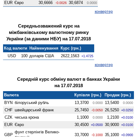
EUR
Євро
30,6666
30,6874
-0.0026
0.0000
конвертер
Середньозважений курс на
міжбанківському валютному ринку
України (за даними НБУ) на 17.07.2018
Код валюти
Найменування
Курс (грн.)
USD
100
доларів США
2622,1563
+1.4725
конвертер
Середній курс обміну валют в банках України
на 17.07.2018
Валюта
Купівля (грн.)
Продаж (грн.)
BYN
білоруський рубль
13,3700
13,5400
0.0000
0.0000
CHF
швейцарський франк
25,7450
26,5250
-0.0050
+0.0250
CZK
чеська крона
1,1000
1,2100
0.0000
+0.0100
EUR
Євро
30,4500
30,9000
+0.0500
+0.0100
фунт стерлінгів Велико­
GBP
33,7000
35,1000
-0.1000
+0.0900