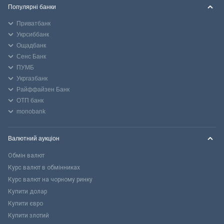
Популярні банки
Приватбанк
Укрсиббанк
Ощадбанк
Сенс Банк
ПУМБ
Укргазбанк
Райффайзен Банк
ОТП банк
monobank
Валютний аукціон
Обмін валют
Курс валют в обмінниках
Курс валют на чорному ринку
Купити долар
Купити євро
Купити злотий