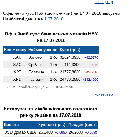
конвертер
Офіційний курс НБУ (щомісячний) на 17.07.2018 відсутній
Найближчі дані є на
1.07.2018
Офіційний курс банківських металів НБУ
на 17.07.2018
Код металу
Найменування
Курс (грн.)
XAU
Золото
1
32624,8930
Oz
+82.5770
XAG
Срібло
1
414,3300
Oz
-1.2040
XPT
Платина
1
21777,8820
Oz
-205.5610
XPD
Паладій
1
24739,2550
Oz
+132.4900
Oz – тройська унція = 31.10348 грам
конвертер
Котирування міжбанківського валютного
ринку України на 17.07.2018
Валюта
Купівля (грн.)
Продаж (грн.)
USD
долар США
26,2400
26,2600
+0.0650
+0.0650