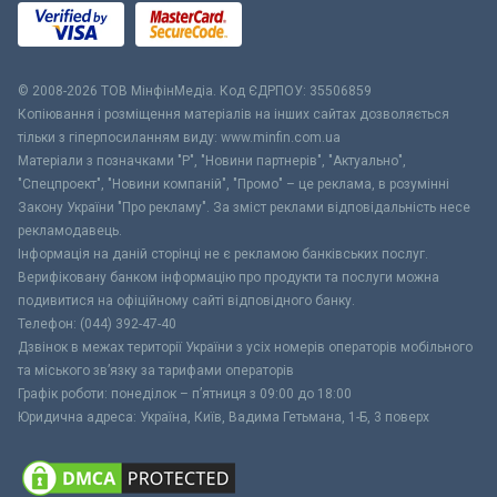
© 2008-2026 ТОВ МiнфiнМедiа. Код ЄДРПОУ: 35506859
Копіювання і розміщення матеріалів на інших сайтах дозволяється
тільки з гіперпосиланням виду: www.minfin.com.ua
Матеріали з позначками "Р", "Новини партнерів", "Актуально",
"Спецпроект", "Новини компаній", "Промо" – це реклама, в розумінні
Закону України "Про рекламу". За зміст реклами відповідальність несе
рекламодавець.
Інформація на даній сторінці не є рекламою банківських послуг.
Верифіковану банком інформацію про продукти та послуги можна
подивитися на офіційному сайті відповідного банку.
Телефон: (044) 392-47-40
Дзвінок в межах території України з усіх номерів операторів мобільного
та міського зв’язку за тарифами операторів
Графік роботи: понеділок – п’ятниця з 09:00 до 18:00
Юридична адреса: Україна, Київ, Вадима Гетьмана, 1-Б, 3 поверх