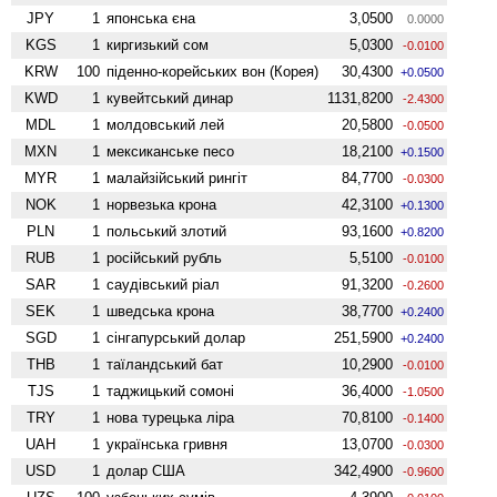
JPY
1
японська єна
3,0500
0.0000
KGS
1
киргизький сом
5,0300
-0.0100
KRW
100
піденно-корейських вон (Корея)
30,4300
+0.0500
KWD
1
кувейтський динар
1131,8200
-2.4300
MDL
1
молдовський лей
20,5800
-0.0500
MXN
1
мексиканське песо
18,2100
+0.1500
MYR
1
малайзійський рингіт
84,7700
-0.0300
NOK
1
норвезька крона
42,3100
+0.1300
PLN
1
польський злотий
93,1600
+0.8200
RUB
1
російський рубль
5,5100
-0.0100
SAR
1
саудівський ріал
91,3200
-0.2600
SEK
1
шведська крона
38,7700
+0.2400
SGD
1
сінгапурський долар
251,5900
+0.2400
THB
1
таїландський бат
10,2900
-0.0100
TJS
1
таджицький сомоні
36,4000
-1.0500
TRY
1
нова турецька ліра
70,8100
-0.1400
UAH
1
українська гривня
13,0700
-0.0300
USD
1
долар США
342,4900
-0.9600