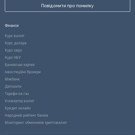
Повідомити про помилку
Фінанси
Курс валют
Курс долара
Курс євро
Курс НБУ
Банківські картки
Інвестиційні брокери
Міжбанк
Депозити
Тарифи на газ
Конвертер валют
Кредит онлайн
Народний рейтинг банків
Моніторинг обмінників криптовалют