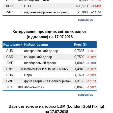
UZS
100
узбецьких сумів
4,3900
-0.0100
XDR
1
СПЗ
480,1700
-2.2400
ZAR
1
південно-африканський ренд
25,9800
+0.2100
конвертер
Котирування провідних світових валют
(в доларах) на 17.07.2018
Код валюти
Найменування
Курс ($)
AUD
1
австралійський долар
0,7395
-0.0031
CAD
1
канадський долар
0,7590
-0.0012
CHF
1
швейцарський франк
1,0043
+0.0018
CNY
10
китайських юанів женьмiньбi
1,4940
-0.0032
EUR
1
Євро
1,1697
-0.0013
GBP
1
фунт стерлінгів Велико­британії
1,3155
-0.0103
JPY
100
японських єн
0,8878
-0.0022
конвертер
Вартість золота на торгах LBM (London Gold Fixing)
на 17.07.2018