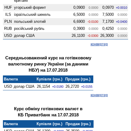
британії
HUF
угорський форинт
0,0900
0,0970
0.0000
+0.0010
ILS
ізраїльський шекель
6,5000
7,5000
0.0000
0.0000
PLN
польський злотий
6,6900
7,1700
-0.0100
+0.0400
RUB
російський рубль
0,3900
0,4250
0.0000
0.0000
USD
долар США
26,1100
26,3000
-0.0300
0.0000
конвертер
Середньозважений курс на готівковому
валютному ринку України (за даними
НБУ) на 17.07.2018
Валюта
Купівля (грн.)
Продаж (грн.)
USD
долар США
26,1154
26,2720
+0.0180
+0.0155
конвертер
Курс обміну готівкових валют в
КБ Приватбанк на 17.07.2018
Валюта
Купівля (грн.)
Продаж (грн.)