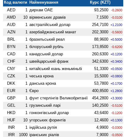
Код валюти
Найменування
Курс (KZT)
AED
1
дирхам ОАЕ
93,2500
-0.2600
AMD
10
вiрменських драмів
7,1500
-0.0100
AUD
1
австралійський долар
254,7100
+1.2100
AZN
1
азербайджанський манат
202,3000
-0.5600
BRL
1
бразильський реал
88,9600
+0.5000
BYN
1
білоруський рубль
173,8500
-0.6200
CAD
1
канадський долар
260,6300
+0.1200
CHF
1
швейцарський франк
342,6300
+0.3400
CNY
1
китайський юань женьмiньбi
51,3300
+0.0500
CZK
1
чеська крона
15,5000
+0.0800
DKK
1
данська крона
53,7800
+0.1700
EUR
1
Євро
400,8500
+1.2800
GBP
1
фунт стерлінгів Велико­британії
454,2800
+3.3000
GEL
1
грузинський ларі
140,2500
-0.5100
HKD
1
гонконгівський долар
43,6400
-0.1200
HUF
10
угорських форинтів
12,4600
+0.1300
INR
1
індійська рупія
4,9900
-0.0300
IRR
1000
іранських ріалів
7,9000
-0.0500