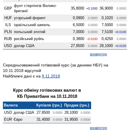
фунт стерлінгів Велико­
GBP
35,8000
36,9000
+0.1000
0.0000
британії
HUF
угорський форинт
0,0900
0,1020
0.0000
0.0000
ILS
ізраїльський шекель
6,5000
7,5000
0.0000
0.0000
PLN
польський злотий
7,0000
7,5100
0.0000
+0.0100
RUB
російський рубль
0,3800
0,4250
-0.0100
0.0000
USD
долар США
27,8500
28,1000
0.0000
+0.0150
конвертер
Середньозважений готівковий курс (за даними НБУ) на
10.11.2018 відсутній
Найближчі дані є на
9.11.2018
Курс обміну готівкових валют в
КБ Приватбанк на 10.11.2018
Валюта
Купівля (грн.)
Продаж (грн.)
USD
долар США
27,8500
28,1000
0.0000
0.0000
EUR
Євро
31,4000
31,9500
0.0000
0.0000
конвертер