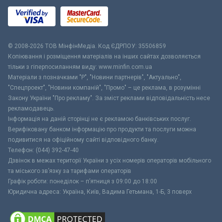
© 2008-2026 ТОВ МiнфiнМедiа. Код ЄДРПОУ: 35506859
Копіювання і розміщення матеріалів на інших сайтах дозволяється
тільки з гіперпосиланням виду: www.minfin.com.ua
Матеріали з позначками "Р", "Новини партнерів", "Актуально",
"Спецпроект", "Новини компаній", "Промо" – це реклама, в розумінні
Закону України "Про рекламу". За зміст реклами відповідальність несе
рекламодавець.
Інформація на даній сторінці не є рекламою банківських послуг.
Верифіковану банком інформацію про продукти та послуги можна
подивитися на офіційному сайті відповідного банку.
Телефон: (044) 392-47-40
Дзвінок в межах території України з усіх номерів операторів мобільного
та міського зв’язку за тарифами операторів
Графік роботи: понеділок – п’ятниця з 09:00 до 18:00
Юридична адреса: Україна, Київ, Вадима Гетьмана, 1-Б, 3 поверх