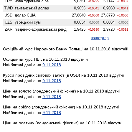
TRY
нова турецька ліра
5,0361
5,1147
-0.0795
-0.0807
TWD
тайванський долар
0,9055
0,9060
-0.0041
-0.0041
USD
долар США
27,8640
27,8770
-0.0560
-0.0560
UZS
узбецький сум
0,0034
0,0034
0.0000
0.0000
ZAR
південно-африканський ренд
1,9425
1,9728
-0.0390
-0.0391
конвертер
Офіційний курс Народного Банку Польщі на 10.11.2018 відсутній
Офіційний курс НБК на 10.11.2018 відсутній
Найближчі дані є на
9.11.2018
Курси провідних світових валют (в USD) на 10.11.2018 відсутні
Найближчі дані є на
9.11.2018
Ціни на золото (лондонський фіксинг) на 10.11.2018 відсутні
Найближчі дані є на
9.11.2018
Ціни на срібло (лондонський фіксинг) на 10.11.2018 відсутні
Найближчі дані є на
9.11.2018
Ціни на платину (лондонський фіксинг) на 10.11.2018 відсутні