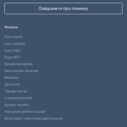
Повідомити про помилку
Фінанси
Курс валют
Курс долара
Курс євро
Курс НБУ
Банківські картки
Інвестиційні брокери
Міжбанк
Депозити
Тарифи на газ
Конвертер валют
Кредит онлайн
Народний рейтинг банків
Моніторинг обмінників криптовалют