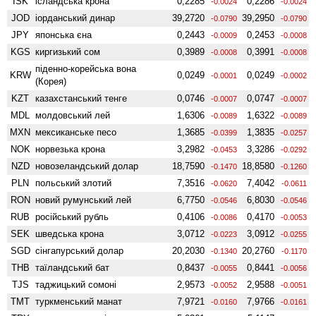
ISK
ісландська крона
0,2285
0,2286
-0.0024
-0.0024
JOD
іорданський динар
39,2720
39,2950
-0.0790
-0.0790
JPY
японська єна
0,2443
0,2453
-0.0009
-0.0008
KGS
киргизький сом
0,3989
0,3991
-0.0008
-0.0008
піденно-корейська вона
KRW
0,0249
0,0249
-0.0001
-0.0002
(Корея)
KZT
казахстанський тенге
0,0746
0,0747
-0.0007
-0.0007
MDL
молдовський лей
1,6306
1,6322
-0.0089
-0.0089
MXN
мексиканське песо
1,3685
1,3835
-0.0399
-0.0257
NOK
норвезька крона
3,2982
3,3286
-0.0453
-0.0292
NZD
ново­зеландський долар
18,7590
18,8580
-0.1470
-0.1260
PLN
польський злотий
7,3516
7,4042
-0.0620
-0.0611
RON
новий румунський лей
6,7750
6,8030
-0.0546
-0.0546
RUB
російський рубль
0,4106
0,4170
-0.0086
-0.0053
SEK
шведська крона
3,0712
3,0912
-0.0223
-0.0255
SGD
сінгапурський долар
20,2030
20,2760
-0.1340
-0.1170
THB
таїландський бат
0,8437
0,8441
-0.0055
-0.0056
TJS
таджицький сомоні
2,9573
2,9588
-0.0052
-0.0051
TMT
туркменський манат
7,9721
7,9766
-0.0160
-0.0161