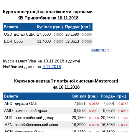
Курс конвертації за платіжними картками
КБ Приватбанк на 10.11.2018
Валюта
Купівля (грн.)
Продаж (грн.)
USD
долар США
27,8500
28,1690
0.0000
0.0000
EUR
Євро
31,4000
32,0513
0.0000
0.0000
конвертер
Курси валют Visa на 10.11.2018 відсутні
Найближчі дані є на
9.11.2018
Курси конвертації платіжної системи Mastercard
на 10.11.2018
Валюта
Купівля (грн.)
Продаж (грн.)
AED
дирхам ОАЕ
7,5851
7,5901
-0.0152
-0.0152
AMD
вiрменський драм
0,0573
0,0573
-0.0001
-0.0002
AUD
австралійський долар
20,1350
20,2630
-0.1500
-0.1320
AZN
азербайджанський манат
16,3900
16,3980
-0.0330
-0.0330
BGN
болгарський лев
16,1470
16,1590
-0.1570
-0.1600