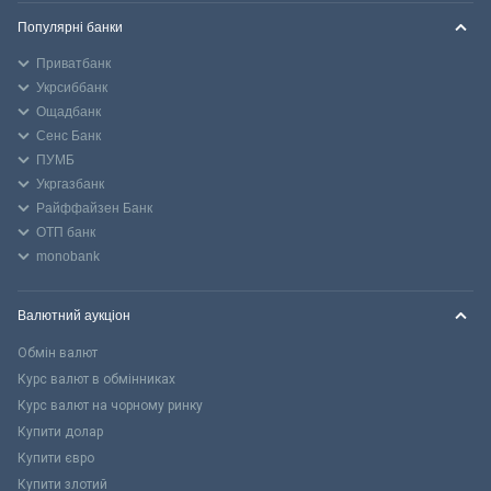
Популярні банки
Приватбанк
Укрсиббанк
Ощадбанк
Сенс Банк
ПУМБ
Укргазбанк
Райффайзен Банк
ОТП банк
monobank
Валютний аукціон
Обмін валют
Курс валют в обмінниках
Курс валют на чорному ринку
Купити долар
Купити євро
Купити злотий