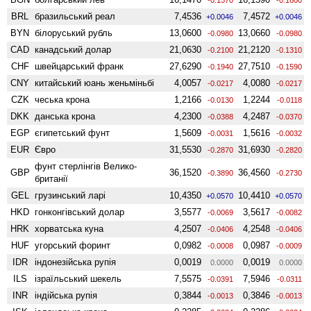
BRL
бразильський реал
7,4536
7,4572
+0.0046
+0.0046
BYN
білоруський рубль
13,0600
13,0660
-0.0980
-0.0980
CAD
канадський долар
21,0630
21,2120
-0.2100
-0.1310
CHF
швейцарський франк
27,6290
27,7510
-0.1940
-0.1590
CNY
китайський юань женьмiньбi
4,0057
4,0080
-0.0217
-0.0217
CZK
чеська крона
1,2166
1,2244
-0.0130
-0.0118
DKK
данська крона
4,2300
4,2487
-0.0388
-0.0370
EGP
єгипетський фунт
1,5609
1,5616
-0.0031
-0.0032
EUR
Євро
31,5530
31,6930
-0.2870
-0.2820
фунт стерлінгів Велико­
GBP
36,1520
36,4560
-0.3890
-0.2730
британії
GEL
грузинський ларі
10,4350
10,4410
+0.0570
+0.0570
HKD
гонконгівський долар
3,5577
3,5617
-0.0069
-0.0082
HRK
хорватська куна
4,2507
4,2548
-0.0406
-0.0406
HUF
угорський форинт
0,0982
0,0987
-0.0008
-0.0009
IDR
індонезійська рупія
0,0019
0,0019
0.0000
0.0000
ILS
ізраїльський шекель
7,5575
7,5946
-0.0391
-0.0311
INR
індійська рупія
0,3844
0,3846
-0.0013
-0.0013