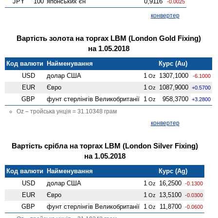
JPY
100
японських єн
0,9116
-0.0025
конвертер
Вартість золота на торгах LBM (London Gold Fixing)
на 1.05.2018
Код валюти
Найменування
Курс (Au)
USD
долар США
1
1307,1000
Oz
-6.1000
EUR
Євро
1
1087,9000
Oz
+0.5700
GBP
фунт стерлінгів Велико­британії
1
958,3700
Oz
+3.2800
Oz – тройська унція = 31.10348 грам
конвертер
Вартість срібла на торгах LBM (London Silver Fixing)
на 1.05.2018
Код валюти
Найменування
Курс (Ag)
USD
долар США
1
16,2500
Oz
-0.1300
EUR
Євро
1
13,5100
Oz
-0.0300
GBP
фунт стерлінгів Велико­британії
1
11,8700
Oz
-0.0600