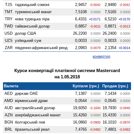
TJS
таджицький сомоні
2,9457
2,9480
-0.0042
-0.0041
TMT
туркменський манат
7,5108
7,5165
0.0000
0.0000
TRY
нова турецька ліра
6,4331
6,5210
+0.0171
+0.0170
TWD
тайванський долар
0,8857
0,8871
-0.0011
-0.0013
USD
долар США
26,2200
26,2400
0.0000
0.0000
UZS
узбецький сум
0,0033
0,0033
0.0000
0.0000
ZAR
південно-африканський ренд
2,0983
2,1354
-0.0079
+0.0014
конвертер
Курси конвертації платіжної системи Mastercard
на 1.05.2018
Валюта
Купівля (грн.)
Продаж (грн.)
AED
дирхам ОАЕ
7,1387
7,1434
0.0000
0.0000
AMD
вiрменський драм
0,0544
0,0545
0.0000
0.0000
AUD
австралійський долар
19,6050
19,7930
-0.1600
-0.0940
AZN
азербайджанський манат
15,4260
15,4330
0.0000
0.0000
BGN
болгарський лев
16,0860
16,1010
-0.0900
-0.0870
BRL
бразильський реал
7,4765
7,4801
-0.0482
-0.0482