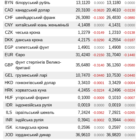
BYN
білоруський рубль
13,1120
13,1180
0.0000
0.0000
CAD
канадський долар
20,3100
20,4610
-0.0620
-0.0130
CHF
швейцарський франк
26,3080
26,4830
-0.1300
-0.0880
CNY
китайський юань женьмiньбi
4,1408
4,1431
0.0000
0.0000
CZK
чеська крона
1,2279
1,2310
-0.0149
-0.0138
DKK
данська крона
4,2175
4,2554
-0.0290
-0.0187
EGP
єгипетський фунт
1,4901
1,4908
0.0000
0.0000
EUR
Євро
31,4240
31,7040
-0.2150
-0.1440
фунт стерлінгів Велико­
GBP
35,6480
36,1260
-0.3140
-0.0580
британії
GEL
грузинський ларі
10,7470
10,7530
-0.0440
-0.0440
HKD
гонконгівський долар
3,3410
3,3429
-0.0001
-0.0004
HRK
хорватська куна
4,2455
4,2496
-0.0224
-0.0224
HUF
угорський форинт
0,1000
0,1010
-0.0009
-0.0007
IDR
індонезійська рупія
0,0019
0,0019
0.0000
0.0000
ILS
ізраїльський шекель
7,2424
7,2921
-0.0362
-0.0265
INR
індійська рупія
0,3941
0,3944
-0.0002
-0.0001
ISK
ісландська крона
0,2596
0,2597
0.0000
0.0000
JOD
іорданський динар
36,9610
36,9820
0.0000
0.0000