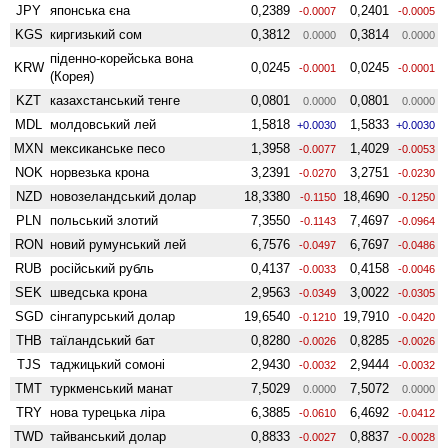
JPY
японська єна
0,2389
0,2401
-0.0007
-0.0005
KGS
киргизький сом
0,3812
0,3814
0.0000
0.0000
піденно-корейська вона
KRW
0,0245
0,0245
-0.0001
-0.0001
(Корея)
KZT
казахстанський тенге
0,0801
0,0801
0.0000
0.0000
MDL
молдовський лей
1,5818
1,5833
+0.0030
+0.0030
MXN
мексиканське песо
1,3958
1,4029
-0.0077
-0.0053
NOK
норвезька крона
3,2391
3,2751
-0.0270
-0.0230
NZD
ново­зеландський долар
18,3380
18,4690
-0.1150
-0.1250
PLN
польський злотий
7,3550
7,4697
-0.1143
-0.0964
RON
новий румунський лей
6,7576
6,7697
-0.0497
-0.0486
RUB
російський рубль
0,4137
0,4158
-0.0033
-0.0046
SEK
шведська крона
2,9563
3,0022
-0.0349
-0.0305
SGD
сінгапурський долар
19,6540
19,7910
-0.1210
-0.0420
THB
таїландський бат
0,8280
0,8285
-0.0026
-0.0026
TJS
таджицький сомоні
2,9430
2,9444
-0.0032
-0.0032
TMT
туркменський манат
7,5029
7,5072
0.0000
0.0000
TRY
нова турецька ліра
6,3885
6,4692
-0.0610
-0.0412
TWD
тайванський долар
0,8833
0,8837
-0.0027
-0.0028