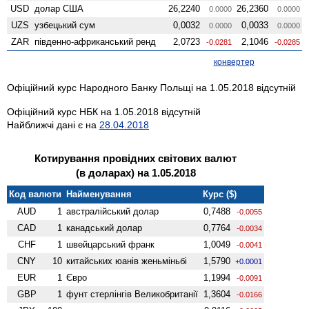
USD
долар США
26,2240
26,2360
0.0000
0.0000
UZS
узбецький сум
0,0032
0,0033
0.0000
0.0000
ZAR
південно-африканський ренд
2,0723
2,1046
-0.0281
-0.0285
конвертер
Офіційний курс Народного Банку Польщі на 1.05.2018 відсутній
Офіційний курс НБК на 1.05.2018 відсутній
Найближчі дані є на
28.04.2018
Котирування провідних світових валют
(в доларах) на 1.05.2018
Код валюти
Найменування
Курс ($)
AUD
1
австралійський долар
0,7488
-0.0055
CAD
1
канадський долар
0,7764
-0.0034
CHF
1
швейцарський франк
1,0049
-0.0041
CNY
10
китайських юанів женьмiньбi
1,5790
+0.0001
EUR
1
Євро
1,1994
-0.0091
GBP
1
фунт стерлінгів Велико­британії
1,3604
-0.0166