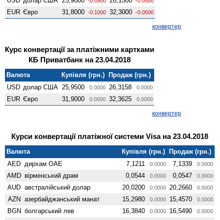
USD
долар США
25,9000
26,1500
-0.0500
-0.0500
EUR
Євро
31,8000
32,3000
-0.1000
-0.0500
конвертер
Курс конвертації за платіжними картками
КБ Приватбанк на 23.04.2018
Валюта
Купівля (грн.)
Продаж (грн.)
USD
долар США
25,9500
26,3158
0.0000
0.0000
EUR
Євро
31,9000
32,3625
0.0000
0.0000
конвертер
Курси конвертації платіжної системи Visa на 23.04.2018
Валюта
Купівля (грн.)
Продаж (грн.)
AED
дирхам ОАЕ
7,1211
7,1339
0.0000
0.0000
AMD
вiрменський драм
0,0544
0,0547
0.0000
0.0000
AUD
австралійський долар
20,0200
20,2660
0.0000
0.0000
AZN
азербайджанський манат
15,2980
15,4570
0.0000
0.0000
BGN
болгарський лев
16,3840
16,5490
0.0000
0.0000