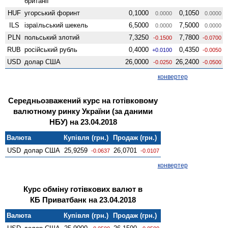
британії
HUF
угорський форинт
0,1000
0,1050
0.0000
0.0000
ILS
ізраїльський шекель
6,5000
7,5000
0.0000
0.0000
PLN
польський злотий
7,3250
7,7800
-0.1500
-0.0700
RUB
російський рубль
0,4000
0,4350
+0.0100
-0.0050
USD
долар США
26,0000
26,2400
-0.0250
-0.0500
конвертер
Середньозважений курс на готівковому
валютному ринку України (за даними
НБУ) на 23.04.2018
Валюта
Купівля (грн.)
Продаж (грн.)
USD
долар США
25,9259
26,0701
-0.0637
-0.0107
конвертер
Курс обміну готівкових валют в
КБ Приватбанк на 23.04.2018
Валюта
Купівля (грн.)
Продаж (грн.)