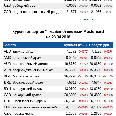
UZS
узбецький сум
0,0032
0,0032
0.0000
0.0000
ZAR
південно-африканський ренд
2,1571
2,1936
0.0000
0.0000
конвертер
Курси конвертації платіжної системи Mastercard
на 23.04.2018
Валюта
Купівля (грн.)
Продаж (грн.)
AED
дирхам ОАЕ
7,1072
7,1125
-0.0177
-0.0176
AMD
вiрменський драм
0,0545
0,0545
-0.0001
-0.0002
AUD
австралійський долар
19,8730
20,0630
-0.1660
-0.1820
AZN
азербайджанський манат
15,3580
15,3650
-0.0380
-0.0390
BGN
болгарський лев
16,2970
16,3100
-0.1490
-0.1480
BRL
бразильський реал
7,5811
7,5847
-0.1052
-0.1053
BYN
білоруський рубль
13,0190
13,0250
-0.0450
-0.0450
CAD
канадський долар
20,3200
20,4860
-0.2200
-0.2380
CHF
швейцарський франк
26,7040
26,7950
-0.1160
-0.1820
CNY
китайський юань женьмiньбi
4,1335
4,1359
-0.0243
-0.0243
CZK
чеська крона
1,2588
1,2608
-0.0106
-0.0104