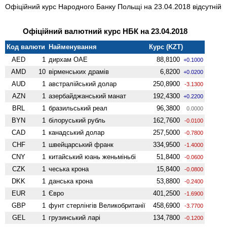
Офіційний курс Народного Банку Польщі на 23.04.2018 відсутній
Офіційний валютний курс НБК на 23.04.2018
Код валюти
Найменування
Курс (KZT)
AED
1
дирхам ОАЕ
88,8100
+0.1000
AMD
10
вiрменських драмів
6,8200
+0.0200
AUD
1
австралійський долар
250,8900
-3.1300
AZN
1
азербайджанський манат
192,4300
+0.2200
BRL
1
бразильський реал
96,3800
0.0000
BYN
1
білоруський рубль
162,7600
-0.0100
CAD
1
канадський долар
257,5000
-0.7800
CHF
1
швейцарський франк
334,9500
-1.4000
CNY
1
китайський юань женьмiньбi
51,8400
-0.0600
CZK
1
чеська крона
15,8400
-0.0800
DKK
1
данська крона
53,8800
-0.2400
EUR
1
Євро
401,2500
-1.6900
GBP
1
фунт стерлінгів Велико­британії
458,6900
-3.7700
GEL
1
грузинський ларі
134,7800
-0.1200