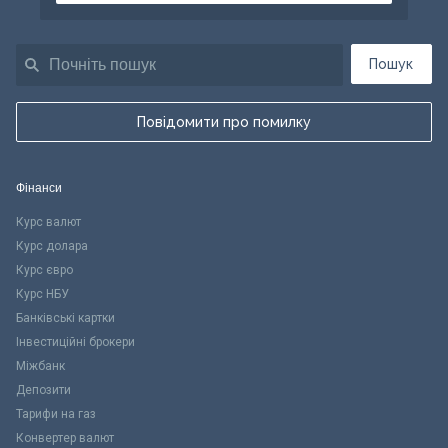
Пошук
Повідомити про помилку
Фінанси
Курс валют
Курс долара
Курс євро
Курс НБУ
Банківські картки
Інвестиційні брокери
Міжбанк
Депозити
Тарифи на газ
Конвертер валют