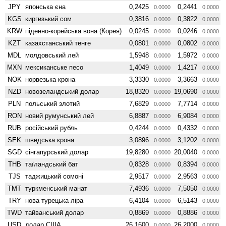
JPY
японська єна
0,2425
0,2441
0.0000
0.0000
KGS
киргизький сом
0,3816
0,3822
0.0000
0.0000
KRW
піденно-корейська вона (Корея)
0,0245
0,0246
0.0000
0.0000
KZT
казахстанський тенге
0,0801
0,0802
0.0000
0.0000
MDL
молдовський лей
1,5948
1,5972
0.0000
0.0000
MXN
мексиканське песо
1,4049
1,4217
0.0000
0.0000
NOK
норвезька крона
3,3330
3,3663
0.0000
0.0000
NZD
ново­зеландський долар
18,8320
19,0690
0.0000
0.0000
PLN
польський злотий
7,6829
7,7714
0.0000
0.0000
RON
новий румунський лей
6,8887
6,9084
0.0000
0.0000
RUB
російський рубль
0,4244
0,4332
0.0000
0.0000
SEK
шведська крона
3,0896
3,1202
0.0000
0.0000
SGD
сінгапурський долар
19,8280
20,0040
0.0000
0.0000
THB
таїландський бат
0,8328
0,8394
0.0000
0.0000
TJS
таджицький сомоні
2,9517
2,9563
0.0000
0.0000
TMT
туркменський манат
7,4936
7,5050
0.0000
0.0000
TRY
нова турецька ліра
6,4104
6,5143
0.0000
0.0000
TWD
тайванський долар
0,8869
0,8886
0.0000
0.0000
USD
долар США
26,1600
26,2000
0.0000
0.0000