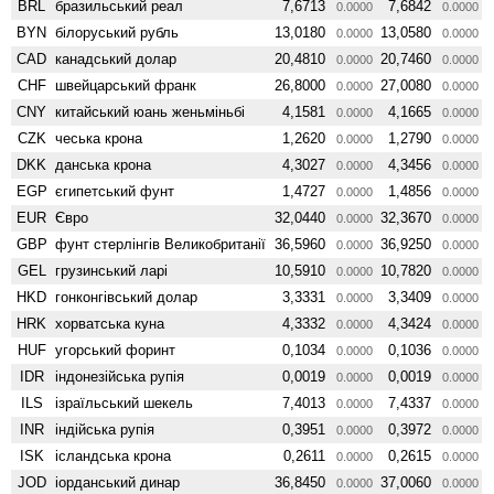
BRL
бразильський реал
7,6713
7,6842
0.0000
0.0000
BYN
білоруський рубль
13,0180
13,0580
0.0000
0.0000
CAD
канадський долар
20,4810
20,7460
0.0000
0.0000
CHF
швейцарський франк
26,8000
27,0080
0.0000
0.0000
CNY
китайський юань женьмiньбi
4,1581
4,1665
0.0000
0.0000
CZK
чеська крона
1,2620
1,2790
0.0000
0.0000
DKK
данська крона
4,3027
4,3456
0.0000
0.0000
EGP
єгипетський фунт
1,4727
1,4856
0.0000
0.0000
EUR
Євро
32,0440
32,3670
0.0000
0.0000
GBP
фунт стерлінгів Велико­британії
36,5960
36,9250
0.0000
0.0000
GEL
грузинський ларі
10,5910
10,7820
0.0000
0.0000
HKD
гонконгівський долар
3,3331
3,3409
0.0000
0.0000
HRK
хорватська куна
4,3332
4,3424
0.0000
0.0000
HUF
угорський форинт
0,1034
0,1036
0.0000
0.0000
IDR
індонезійська рупія
0,0019
0,0019
0.0000
0.0000
ILS
ізраїльський шекель
7,4013
7,4337
0.0000
0.0000
INR
індійська рупія
0,3951
0,3972
0.0000
0.0000
ISK
ісландська крона
0,2611
0,2615
0.0000
0.0000
JOD
іорданський динар
36,8450
37,0060
0.0000
0.0000