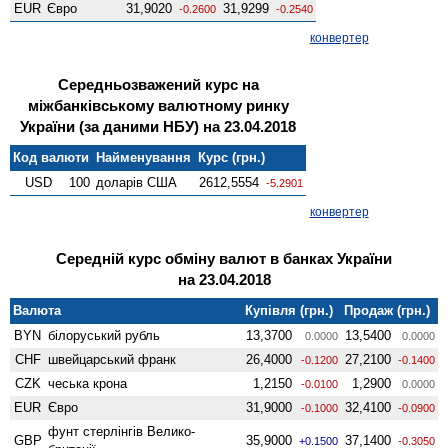
EUR
Євро
31,9020
31,9299
-0.2600
-0.2540
конвертер
Середньозважений курс на
міжбанківському валютному ринку
України (за даними НБУ) на 23.04.2018
Код валюти
Найменування
Курс (грн.)
USD
100
доларів США
2612,5554
-5.2901
конвертер
Середній курс обміну валют в банках України
на 23.04.2018
Валюта
Купівля (грн.)
Продаж (грн.)
BYN
білоруський рубль
13,3700
13,5400
0.0000
0.0000
CHF
швейцарський франк
26,4000
27,2100
-0.1200
-0.1400
CZK
чеська крона
1,2150
1,2900
-0.0100
0.0000
EUR
Євро
31,9000
32,4100
-0.1000
-0.0900
фунт стерлінгів Велико­
GBP
35,9000
37,1400
+0.1500
-0.3050