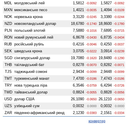
MDL
молдовський лей
1,5812
1,5827
-0.0092
-0.0092
MXN
мексиканське песо
1,4021
1,4094
-0.0035
-0.0109
NOK
норвезька крона
3,3120
3,3380
-0.0245
-0.0244
NZD
ново­зеландський долар
18,6780
18,8600
-0.1740
-0.1780
PLN
польський злотий
7,5880
7,6895
-0.1016
-0.0715
RON
новий румунський лей
6,8678
6,8735
-0.0430
-0.0434
RUB
російський рубль
0,4216
0,4250
-0.0046
-0.0037
SEK
шведська крона
3,0705
3,0914
-0.0222
-0.0239
SGD
сінгапурський долар
19,7080
19,8480
-0.1620
-0.1290
THB
таїландський бат
0,8278
0,8282
-0.0070
-0.0071
TJS
таджицький сомоні
2,9434
2,9448
-0.0099
-0.0099
TMT
туркменський манат
7,4700
7,4743
-0.0186
-0.0186
TRY
нова турецька ліра
6,3546
6,4294
-0.0759
-0.0726
TWD
тайванський долар
0,8824
0,8828
-0.0055
-0.0056
USD
долар США
26,1090
26,1210
-0.0650
-0.0650
UZS
узбецький сум
0,0032
0,0032
0.0000
0.0000
ZAR
південно-африканський ренд
2,1230
2,1561
-0.0383
-0.0334
конвертер