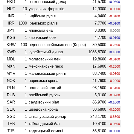
HKD
1
гонконгівський долар
41,5700
+0.0600
HUF
10
угорських форинтів
12,9300
-0.0600
INR
1
індійська рупія
4,9400
-0.0100
IRR
1000
іранських ріалів
7,7700
+0.0100
JPY
1
японська єна
3,0300
0.0000
KGS
1
киргизький сом
4,7700
+0.0100
KRW
100
піденно-корейських вон (Корея)
30,5000
-0.2300
KWD
1
кувейтський динар
1086,8700
+0.1800
MDL
1
молдовський лей
19,8600
-0.0100
MXN
1
мексиканське песо
17,6900
-0.2500
MYR
1
малайзійський рингіт
83,7400
-0.0300
NOK
1
норвезька крона
41,7600
-0.2900
PLN
1
польський злотий
96,1500
-0.5100
RUB
1
російський рубль
5,3100
-0.0200
SAR
1
саудівський ріал
86,9700
+0.1000
SEK
1
шведська крона
38,6800
-0.2000
SGD
1
сінгапурський долар
248,1700
-0.6600
THB
1
таїландський бат
10,4100
-0.0300
TJS
1
таджицький сомоні
36,8100
+0.0500