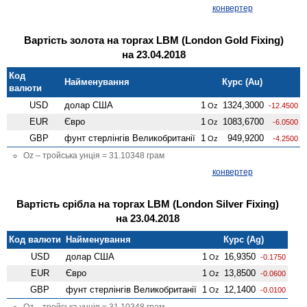
конвертер
Вартість золота на торгах LBM (London Gold Fixing)
на 23.04.2018
Код
Найменування
Курс (Au)
валюти
USD
долар США
1
1324,3000
Oz
-12.4500
EUR
Євро
1
1083,6700
Oz
-6.0500
GBP
фунт стерлінгів Велико­британії
1
949,9200
Oz
-4.2500
Oz – тройська унція = 31.10348 грам
конвертер
Вартість срібла на торгах LBM (London Silver Fixing)
на 23.04.2018
Код валюти
Найменування
Курс (Ag)
USD
долар США
1
16,9350
Oz
-0.1750
EUR
Євро
1
13,8500
Oz
-0.0600
GBP
фунт стерлінгів Велико­британії
1
12,1400
Oz
-0.0100
Oz – тройська унція = 31.10348 грам