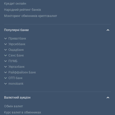
Кредит онлайн
Народний рейтинг банків
Моніторинг обмінників криптовалют
Популярні банки
Приватбанк
Укрсиббанк
Ощадбанк
Сенс Банк
ПУМБ
Укргазбанк
Райффайзен Банк
ОТП банк
monobank
Валютний аукціон
Обмін валют
Курс валют в обмінниках