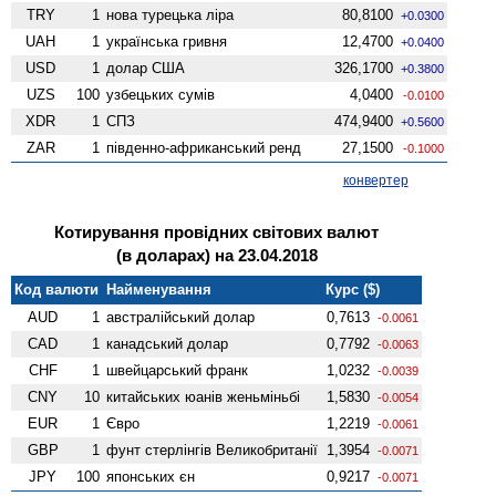
TRY
1
нова турецька ліра
80,8100
+0.0300
UAH
1
українська гривня
12,4700
+0.0400
USD
1
долар США
326,1700
+0.3800
UZS
100
узбецьких сумів
4,0400
-0.0100
XDR
1
СПЗ
474,9400
+0.5600
ZAR
1
південно-африканський ренд
27,1500
-0.1000
конвертер
Котирування провідних світових валют
(в доларах) на 23.04.2018
Код валюти
Найменування
Курс ($)
AUD
1
австралійський долар
0,7613
-0.0061
CAD
1
канадський долар
0,7792
-0.0063
CHF
1
швейцарський франк
1,0232
-0.0039
CNY
10
китайських юанів женьмiньбi
1,5830
-0.0054
EUR
1
Євро
1,2219
-0.0061
GBP
1
фунт стерлінгів Велико­британії
1,3954
-0.0071
JPY
100
японських єн
0,9217
-0.0071