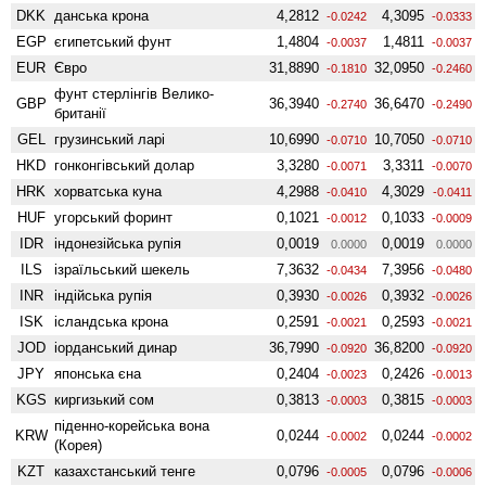
DKK
данська крона
4,2812
4,3095
-0.0242
-0.0333
EGP
єгипетський фунт
1,4804
1,4811
-0.0037
-0.0037
EUR
Євро
31,8890
32,0950
-0.1810
-0.2460
фунт стерлінгів Велико­
GBP
36,3940
36,6470
-0.2740
-0.2490
британії
GEL
грузинський ларі
10,6990
10,7050
-0.0710
-0.0710
HKD
гонконгівський долар
3,3280
3,3311
-0.0071
-0.0070
HRK
хорватська куна
4,2988
4,3029
-0.0410
-0.0411
HUF
угорський форинт
0,1021
0,1033
-0.0012
-0.0009
IDR
індонезійська рупія
0,0019
0,0019
0.0000
0.0000
ILS
ізраїльський шекель
7,3632
7,3956
-0.0434
-0.0480
INR
індійська рупія
0,3930
0,3932
-0.0026
-0.0026
ISK
ісландська крона
0,2591
0,2593
-0.0021
-0.0021
JOD
іорданський динар
36,7990
36,8200
-0.0920
-0.0920
JPY
японська єна
0,2404
0,2426
-0.0023
-0.0013
KGS
киргизький сом
0,3813
0,3815
-0.0003
-0.0003
піденно-корейська вона
KRW
0,0244
0,0244
-0.0002
-0.0002
(Корея)
KZT
казахстанський тенге
0,0796
0,0796
-0.0005
-0.0006