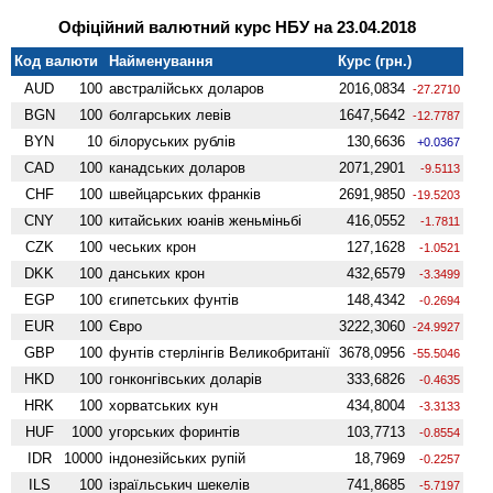
Офіційний валютний курс НБУ на 23.04.2018
Код валюти
Найменування
Курс (грн.)
AUD
100
австралійськх доларов
2016,0834
-27.2710
BGN
100
болгарських левів
1647,5642
-12.7787
BYN
10
білоруських рублів
130,6636
+0.0367
CAD
100
канадських доларов
2071,2901
-9.5113
CHF
100
швейцарських франків
2691,9850
-19.5203
CNY
100
китайських юанів женьмiньбi
416,0552
-1.7811
CZK
100
чеських крон
127,1628
-1.0521
DKK
100
данських крон
432,6579
-3.3499
EGP
100
єгипетських фунтів
148,4342
-0.2694
EUR
100
Євро
3222,3060
-24.9927
GBP
100
фунтів стерлінгів Велико­британії
3678,0956
-55.5046
HKD
100
гонконгівських доларів
333,6826
-0.4635
HRK
100
хорватських кун
434,8004
-3.3133
HUF
1000
угорських форинтів
103,7713
-0.8554
IDR
10000
індонезійських рупій
18,7969
-0.2257
ILS
100
ізраїльськич шекелів
741,8685
-5.7197