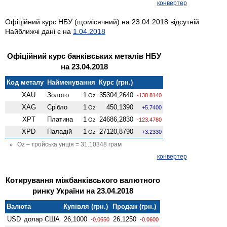
конвертер
Офіційний курс НБУ (щомісячний) на 23.04.2018 відсутній
Найближчі дані є на
1.04.2018
Офіційний курс банківських металів НБУ
на 23.04.2018
Код металу
Найменування
Курс (грн.)
XAU
Золото
1
35304,2640
Oz
-138.8140
XAG
Срібло
1
450,1390
Oz
+5.7400
XPT
Платина
1
24686,2830
Oz
-123.4780
XPD
Паладій
1
27120,8790
Oz
+3.2330
Oz – тройська унція = 31.10348 грам
конвертер
Котирування міжбанківського валютного
ринку України на 23.04.2018
Валюта
Купівля (грн.)
Продаж (грн.)
USD
долар США
26,1000
26,1250
-0.0650
-0.0600