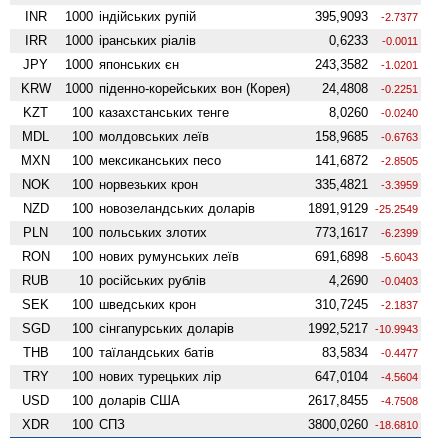
INR
1000
індійських рупій
395,9093
-2.7377
IRR
1000
іранських ріалів
0,6233
-0.0011
JPY
1000
японських єн
243,3582
-1.0201
KRW
1000
піденно-корейських вон (Корея)
24,4808
-0.2251
KZT
100
казахстанських тенге
8,0260
-0.0240
MDL
100
молдовських леїв
158,9685
-0.6763
MXN
100
мексиканських песо
141,6872
-2.8505
NOK
100
норвезьких крон
335,4821
-3.3959
NZD
100
ново­зеландських доларів
1891,9129
-25.2549
PLN
100
польських злотих
773,1617
-6.2399
RON
100
нових румунських леїв
691,6898
-5.6043
RUB
10
російських рублів
4,2690
-0.0403
SEK
100
шведських крон
310,7245
-2.1837
SGD
100
сінгапурських доларів
1992,5217
-10.9943
THB
100
таїландських батів
83,5834
-0.4477
TRY
100
нових турецьких лір
647,0104
-4.5604
USD
100
доларів США
2617,8455
-4.7508
XDR
100
СПЗ
3800,0260
-18.6810