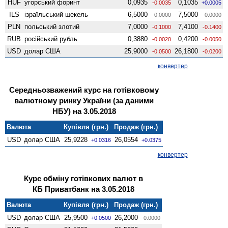
HUF
угорський форинт
0,0935
0,1035
-0.0035
+0.0005
ILS
ізраїльський шекель
6,5000
7,5000
0.0000
0.0000
PLN
польський злотий
7,0000
7,4100
-0.1000
-0.1400
RUB
російський рубль
0,3880
0,4200
-0.0020
-0.0050
USD
долар США
25,9000
26,1800
-0.0500
-0.0200
конвертер
Середньозважений курс на готівковому
валютному ринку України (за даними
НБУ) на 3.05.2018
Валюта
Купівля (грн.)
Продаж (грн.)
USD
долар США
25,9228
26,0554
+0.0316
+0.0375
конвертер
Курс обміну готівкових валют в
КБ Приватбанк на 3.05.2018
Валюта
Купівля (грн.)
Продаж (грн.)
USD
долар США
25,9500
26,2000
+0.0500
0.0000