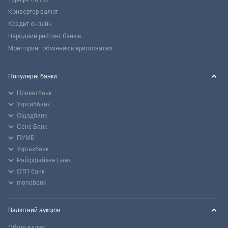
Конвертер валют
Кредит онлайн
Народний рейтинг банків
Моніторинг обмінників криптовалют
Популярні банки
Приватбанк
Укрсиббанк
Ощадбанк
Сенс Банк
ПУМБ
Укргазбанк
Райффайзен Банк
ОТП банк
monobank
Валютний аукціон
Обмін валют