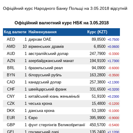
Офіційний курс Народного Банку Польщі на 3.05.2018 відсутній
Офіційний валютний курс НБК на 3.05.2018
Код валюти
Найменування
Курс (KZT)
AED
1
дирхам ОАЕ
89,8500
+0.7500
AMD
10
вiрменських драмів
6,8500
+0.0600
AUD
1
австралійський долар
247,7900
-0.3300
AZN
1
азербайджанський манат
194,9100
+1.7300
BRL
1
бразильський реал
94,0900
-0.6000
BYN
1
білоруський рубль
163,2800
-0.3500
CAD
1
канадський долар
257,3800
+2.1300
CHF
1
швейцарський франк
331,6500
+0.3200
CNY
1
китайський юань женьмiньбi
51,9100
+0.2300
CZK
1
чеська крона
15,4800
-0.1200
DKK
1
данська крона
53,1800
-0.1000
EUR
1
Євро
395,9900
-0.9000
GBP
1
фунт стерлінгів Велико­британії
450,5700
-0.5400
GEL
1
грузинський ларі
135,2400
+1.1200