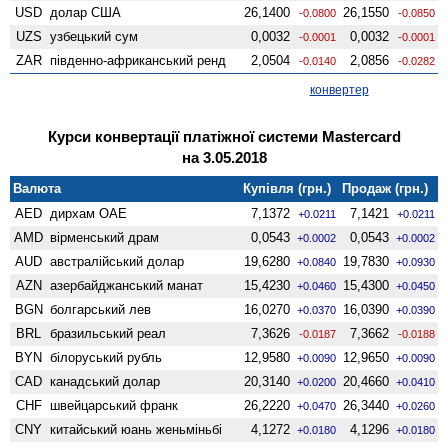
USD
долар США
26,1400
26,1550
-0.0800
-0.0850
UZS
узбецький сум
0,0032
0,0032
-0.0001
-0.0001
ZAR
південно-африканський ренд
2,0504
2,0856
-0.0140
-0.0282
конвертер
Курси конвертації платіжної системи Mastercard
на 3.05.2018
Валюта
Купівля (грн.)
Продаж (грн.)
AED
дирхам ОАЕ
7,1372
7,1421
+0.0211
+0.0211
AMD
вiрменський драм
0,0543
0,0543
+0.0002
+0.0002
AUD
австралійський долар
19,6280
19,7830
+0.0840
+0.0930
AZN
азербайджанський манат
15,4230
15,4300
+0.0460
+0.0450
BGN
болгарський лев
16,0270
16,0390
+0.0370
+0.0390
BRL
бразильський реал
7,3626
7,3662
-0.0187
-0.0188
BYN
білоруський рубль
12,9580
12,9650
+0.0090
+0.0090
CAD
канадський долар
20,3140
20,4660
+0.0200
+0.0410
CHF
швейцарський франк
26,2220
26,3440
+0.0470
+0.0260
CNY
китайський юань женьмiньбi
4,1272
4,1296
+0.0180
+0.0180