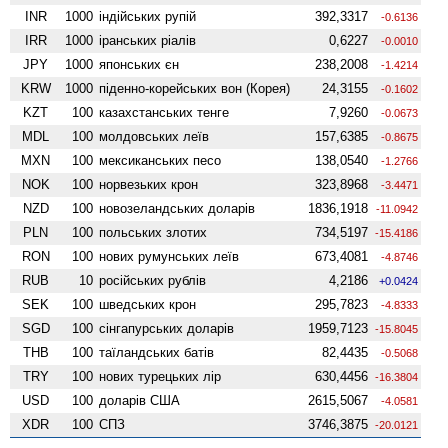
INR
1000
індійських рупій
392,3317
-0.6136
IRR
1000
іранських ріалів
0,6227
-0.0010
JPY
1000
японських єн
238,2008
-1.4214
KRW
1000
піденно-корейських вон (Корея)
24,3155
-0.1602
KZT
100
казахстанських тенге
7,9260
-0.0673
MDL
100
молдовських леїв
157,6385
-0.8675
MXN
100
мексиканських песо
138,0540
-1.2766
NOK
100
норвезьких крон
323,8968
-3.4471
NZD
100
ново­зеландських доларів
1836,1918
-11.0942
PLN
100
польських злотих
734,5197
-15.4186
RON
100
нових румунських леїв
673,4081
-4.8746
RUB
10
російських рублів
4,2186
+0.0424
SEK
100
шведських крон
295,7823
-4.8333
SGD
100
сінгапурських доларів
1959,7123
-15.8045
THB
100
таїландських батів
82,4435
-0.5068
TRY
100
нових турецьких лір
630,4456
-16.3804
USD
100
доларів США
2615,5067
-4.0581
XDR
100
СПЗ
3746,3875
-20.0121