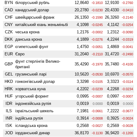
BYN
білоруський рубль
12,8640
12,9100
-0.1810
-0.2760
CAD
канадський долар
20,2780
20,4330
-0.0230
-0.0410
CHF
швейцарський франк
26,1350
26,3260
-0.1590
-0.2140
CNY
китайський юань женьмiньбi
4,1098
4,1142
-0.0245
-0.0254
CZK
чеська крона
1,2176
1,2312
-0.0002
-0.0090
DKK
данська крона
4,1889
4,2244
-0.0276
-0.0319
EGP
єгипетський фунт
1,4750
1,4869
-0.0051
-0.0041
EUR
Євро
31,2040
31,4720
-0.2110
-0.2490
фунт стерлінгів Велико­
GBP
35,4290
35,7480
-0.1970
-0.4100
британії
GEL
грузинський ларі
10,5620
10,6970
-0.0530
-0.0570
HKD
гонконгівський долар
3,3298
3,3323
-0.0105
-0.0114
HRK
хорватська куна
4,2202
4,2268
-0.0239
-0.0234
HUF
угорський форинт
0,0995
0,0997
-0.0007
-0.0007
IDR
індонезійська рупія
0,0019
0,0019
0.0000
0.0000
ILS
ізраїльський шекель
7,1981
7,2222
-0.0661
-0.0677
INR
індійська рупія
0,3914
0,3925
-0.0008
-0.0024
ISK
ісландська крона
0,2568
0,2569
-0.0027
-0.0028
JOD
іорданський динар
36,8170
36,9420
-0.1130
-0.1200