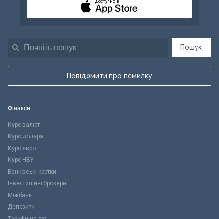
Доступно в
Пошук
Повідомити про помилку
Фінанси
Курс валют
Курс долара
Курс євро
Курс НБУ
Банківські картки
Інвестиційні брокери
Міжбанк
Депозити
Тарифи на газ