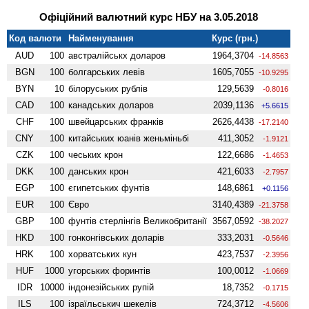
Офіційний валютний курс НБУ на 3.05.2018
Код валюти
Найменування
Курс (грн.)
AUD
100
австралійськх доларов
1964,3704
-14.8563
BGN
100
болгарських левів
1605,7055
-10.9295
BYN
10
білоруських рублів
129,5639
-0.8016
CAD
100
канадських доларов
2039,1136
+5.6615
CHF
100
швейцарських франків
2626,4438
-17.2140
CNY
100
китайських юанів женьмiньбi
411,3052
-1.9121
CZK
100
чеських крон
122,6686
-1.4653
DKK
100
данських крон
421,6033
-2.7957
EGP
100
єгипетських фунтів
148,6861
+0.1156
EUR
100
Євро
3140,4389
-21.3758
GBP
100
фунтів стерлінгів Велико­британії
3567,0592
-38.2027
HKD
100
гонконгівських доларів
333,2031
-0.5646
HRK
100
хорватських кун
423,7537
-2.3956
HUF
1000
угорських форинтів
100,0012
-1.0669
IDR
10000
індонезійських рупій
18,7352
-0.1715
ILS
100
ізраїльськич шекелів
724,3712
-4.5606