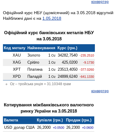
конвертер
Офіційний курс НБУ (щомісячний) на 3.05.2018 відсутній
Найближчі дані є на
1.05.2018
Офіційний курс банківських металів НБУ
на 3.05.2018
Код металу
Найменування
Курс (грн.)
XAU
Золото
1
34282,7540
Oz
-235.2510
XAG
Срібло
1
425,0200
Oz
-9.1730
XPT
Платина
1
23513,4050
Oz
-377.0260
XPD
Паладій
1
24899,6240
Oz
-641.1330
Oz – тройська унція = 31.10348 грам
конвертер
Котирування міжбанківського валютного
ринку України на 3.05.2018
Валюта
Купівля (грн.)
Продаж (грн.)
USD
долар США
26,2000
26,2300
+0.0500
+0.0600