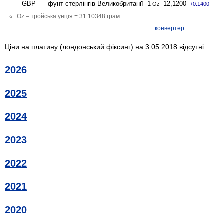
GBP
фунт стерлінгів Велико­британії
1
12,1200
Oz
+0.1400
Oz – тройська унція = 31.10348 грам
конвертер
Ціни на платину (лондонський фіксинг) на 3.05.2018 відсутні
2026
2025
2024
2023
2022
2021
2020