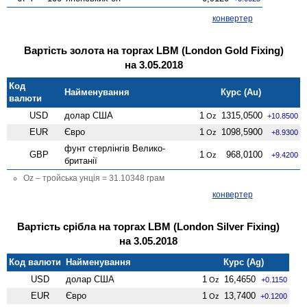
конвертер
Вартість золота на торгах LBM (London Gold Fixing)
на 3.05.2018
Код
Найменування
Курс (Au)
валюти
USD
долар США
1
1315,0500
Oz
+10.8500
EUR
Євро
1
1098,5900
Oz
+8.9300
фунт стерлінгів Велико­
GBP
1
968,0100
Oz
+9.4200
британії
Oz – тройська унція = 31.10348 грам
конвертер
Вартість срібла на торгах LBM (London Silver Fixing)
на 3.05.2018
Код валюти
Найменування
Курс (Ag)
USD
долар США
1
16,4650
Oz
+0.1150
EUR
Євро
1
13,7400
Oz
+0.1200