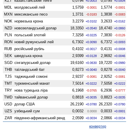
KZT
казахстанський тенге
0,0794
0,0795
+0.0003
+0.0004
MDL
молдовський лей
1,5759
1,5774
-0.0001
-0.0001
MXN
мексиканське песо
1,3731
1,3838
-0.0183
-0.0083
NOK
норвезька крона
3,2279
3,2633
+0.0102
+0.0162
NZD
ново­зеландський долар
18,3350
18,4740
+0.0540
+0.0860
PLN
польський злотий
7,3258
7,3830
+0.0225
-0.0126
RON
новий румунський лей
6,7302
6,7372
+0.0090
+0.0093
RUB
російський рубль
0,4102
0,4131
+0.0017
+0.0008
SEK
шведська крона
2,9399
2,9692
+0.0128
+0.0046
SGD
сінгапурський долар
19,6160
19,7220
+0.0630
+0.0980
THB
таїландський бат
0,8273
0,8278
+0.0040
+0.0040
TJS
таджицький сомоні
2,9237
2,9252
-0.0081
-0.0081
TMT
туркменський манат
7,5014
7,5058
+0.0222
+0.0222
TRY
нова турецька ліра
6,1968
6,2936
-0.0765
-0.0777
TWD
тайванський долар
0,8818
0,8823
+0.0035
+0.0035
USD
долар США
26,2190
26,2320
+0.0780
+0.0780
UZS
узбецький сум
0,0032
0,0033
0.0000
+0.0001
ZAR
південно-африканський ренд
2,0599
2,0866
+0.0034
+0.0034
конвертер