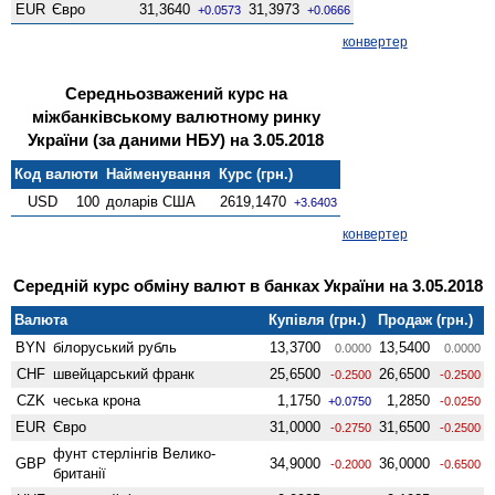
EUR
Євро
31,3640
31,3973
+0.0573
+0.0666
конвертер
Середньозважений курс на
міжбанківському валютному ринку
України (за даними НБУ) на 3.05.2018
Код валюти
Найменування
Курс (грн.)
USD
100
доларів США
2619,1470
+3.6403
конвертер
Середній курс обміну валют в банках України на 3.05.2018
Валюта
Купівля (грн.)
Продаж (грн.)
BYN
білоруський рубль
13,3700
13,5400
0.0000
0.0000
CHF
швейцарський франк
25,6500
26,6500
-0.2500
-0.2500
CZK
чеська крона
1,1750
1,2850
+0.0750
-0.0250
EUR
Євро
31,0000
31,6500
-0.2750
-0.2500
фунт стерлінгів Велико­
GBP
34,9000
36,0000
-0.2000
-0.6500
британії