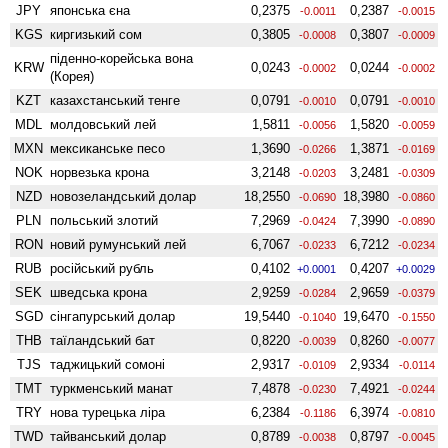
JPY
японська єна
0,2375
0,2387
-0.0011
-0.0015
KGS
киргизький сом
0,3805
0,3807
-0.0008
-0.0009
піденно-корейська вона
KRW
0,0243
0,0244
-0.0002
-0.0002
(Корея)
KZT
казахстанський тенге
0,0791
0,0791
-0.0010
-0.0010
MDL
молдовський лей
1,5811
1,5820
-0.0056
-0.0059
MXN
мексиканське песо
1,3690
1,3871
-0.0266
-0.0169
NOK
норвезька крона
3,2148
3,2481
-0.0203
-0.0309
NZD
ново­зеландський долар
18,2550
18,3980
-0.0690
-0.0860
PLN
польський злотий
7,2969
7,3990
-0.0424
-0.0890
RON
новий румунський лей
6,7067
6,7212
-0.0233
-0.0234
RUB
російський рубль
0,4102
0,4207
+0.0001
+0.0029
SEK
шведська крона
2,9259
2,9659
-0.0284
-0.0379
SGD
сінгапурський долар
19,5440
19,6470
-0.1040
-0.1550
THB
таїландський бат
0,8220
0,8260
-0.0039
-0.0077
TJS
таджицький сомоні
2,9317
2,9334
-0.0109
-0.0114
TMT
туркменський манат
7,4878
7,4921
-0.0230
-0.0244
TRY
нова турецька ліра
6,2384
6,3974
-0.1186
-0.0810
TWD
тайванський долар
0,8789
0,8797
-0.0038
-0.0045