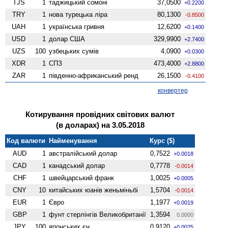
TJS
1
таджицький сомоні
37,0500
+0.2200
TRY
1
нова турецька ліра
80,1300
-0.8500
UAH
1
українська гривня
12,6200
+0.1400
USD
1
долар США
329,9900
+2.7400
UZS
100
узбецьких сумів
4,0900
+0.0300
XDR
1
СПЗ
473,4000
+2.8800
ZAR
1
південно-африканський ренд
26,1500
-0.4100
конвертер
Котирування провідних світових валют
(в доларах) на 3.05.2018
Код валюти
Найменування
Курс ($)
AUD
1
австралійський долар
0,7522
+0.0018
CAD
1
канадський долар
0,7778
-0.0014
CHF
1
швейцарський франк
1,0025
+0.0005
CNY
10
китайських юанів женьмiньбi
1,5704
-0.0014
EUR
1
Євро
1,1977
+0.0019
GBP
1
фунт стерлінгів Велико­британії
1,3594
0.0000
JPY
100
японських єн
0,9120
+0.0025