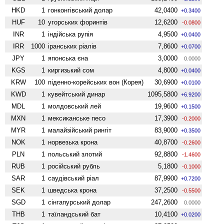
HKD
1
гонконгівський долар
42,0400
+0.3400
HUF
10
угорських форинтів
12,6200
-0.0800
INR
1
індійська рупія
4,9500
+0.0400
IRR
1000
іранських ріалів
7,8600
+0.0700
JPY
1
японська єна
3,0000
0.0000
KGS
1
киргизький сом
4,8000
+0.0400
KRW
100
піденно-корейських вон (Корея)
30,6900
+0.0100
KWD
1
кувейтський динар
1095,5800
+6.9200
MDL
1
молдовський лей
19,9600
+0.1500
MXN
1
мексиканське песо
17,3900
-0.2000
MYR
1
малайзійський рингіт
83,9000
+0.3500
NOK
1
норвезька крона
40,8700
-0.2600
PLN
1
польський злотий
92,8800
-1.4600
RUB
1
російський рубль
5,1800
-0.1000
SAR
1
саудівський ріал
87,9900
+0.7200
SEK
1
шведська крона
37,2500
-0.5500
SGD
1
сінгапурський долар
247,2600
0.0000
THB
1
таїландський бат
10,4100
+0.0200