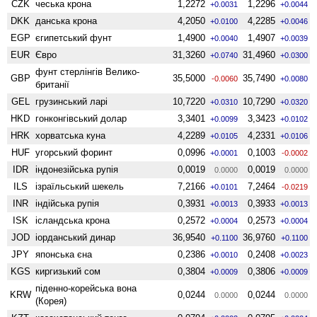
CZK
чеська крона
1,2272
1,2296
+0.0031
+0.0044
DKK
данська крона
4,2050
4,2285
+0.0100
+0.0046
EGP
єгипетський фунт
1,4900
1,4907
+0.0040
+0.0039
EUR
Євро
31,3260
31,4960
+0.0740
+0.0300
фунт стерлінгів Велико­
GBP
35,5000
35,7490
-0.0060
+0.0080
британії
GEL
грузинський ларі
10,7220
10,7290
+0.0310
+0.0320
HKD
гонконгівський долар
3,3401
3,3423
+0.0099
+0.0102
HRK
хорватська куна
4,2289
4,2331
+0.0105
+0.0106
HUF
угорський форинт
0,0996
0,1003
+0.0001
-0.0002
IDR
індонезійська рупія
0,0019
0,0019
0.0000
0.0000
ILS
ізраїльський шекель
7,2166
7,2464
+0.0101
-0.0219
INR
індійська рупія
0,3931
0,3933
+0.0013
+0.0013
ISK
ісландська крона
0,2572
0,2573
+0.0004
+0.0004
JOD
іорданський динар
36,9540
36,9760
+0.1100
+0.1100
JPY
японська єна
0,2386
0,2408
+0.0010
+0.0023
KGS
киргизький сом
0,3804
0,3806
+0.0009
+0.0009
піденно-корейська вона
KRW
0,0244
0,0244
0.0000
0.0000
(Корея)