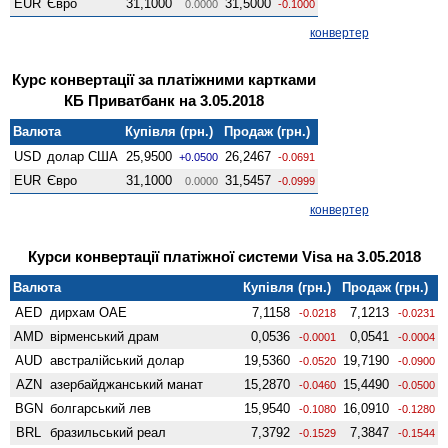
EUR
Євро
31,1000
31,5000
0.0000
-0.1000
конвертер
Курс конвертації за платіжними картками
КБ Приватбанк на 3.05.2018
Валюта
Купівля (грн.)
Продаж (грн.)
USD
долар США
25,9500
26,2467
+0.0500
-0.0691
EUR
Євро
31,1000
31,5457
0.0000
-0.0999
конвертер
Курси конвертації платіжної системи Visa на 3.05.2018
Валюта
Купівля (грн.)
Продаж (грн.)
AED
дирхам ОАЕ
7,1158
7,1213
-0.0218
-0.0231
AMD
вiрменський драм
0,0536
0,0541
-0.0001
-0.0004
AUD
австралійський долар
19,5360
19,7190
-0.0520
-0.0900
AZN
азербайджанський манат
15,2870
15,4490
-0.0460
-0.0500
BGN
болгарський лев
15,9540
16,0910
-0.1080
-0.1280
BRL
бразильський реал
7,3792
7,3847
-0.1529
-0.1544