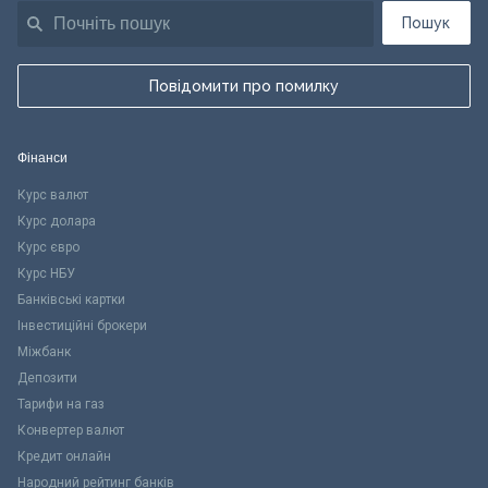
Пошук
Повідомити про помилку
Фінанси
Курс валют
Курс долара
Курс євро
Курс НБУ
Банківські картки
Інвестиційні брокери
Міжбанк
Депозити
Тарифи на газ
Конвертер валют
Кредит онлайн
Народний рейтинг банків