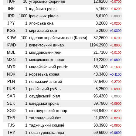
HUF
10
угорських форинтів
12,9200
-0.0700
INR
1
індійська рупія
5,1600
-0.0200
IRR
1000
іранських ріалів
8,6100
0.0000
JPY
1
японська єна
3,2600
-0.0200
KGS
1
киргизький сом
5,2900
+0.0300
KRW
100
піденно-корейських вон (Корея)
32,2600
-0.0700
KWD
1
кувейтський динар
1194,2900
-0.8900
MDL
1
молдовський лей
21,7100
-0.0100
MXN
1
мексиканське песо
19,2300
+0.0800
MYR
1
малайзійський рингіт
88,1400
-0.1600
NOK
1
норвезька крона
43,3400
+0.1100
PLN
1
польський злотий
97,6400
-0.2700
RUB
1
російський рубль
5,2500
-0.0900
SAR
1
саудівський ріал
96,4300
0.0000
SEK
1
шведська крона
39,7900
-0.0900
SGD
1
сінгапурський долар
263,9400
-0.8200
THB
1
таїландський бат
11,0300
-0.0200
TJS
1
таджицький сомоні
38,3900
-0.0800
TRY
1
нова турецька ліра
59,6900
+0.0600