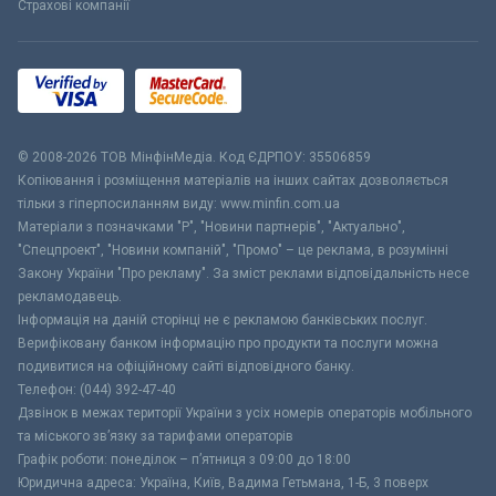
Страхові компанії
© 2008-2026 ТОВ МiнфiнМедiа. Код ЄДРПОУ: 35506859
Копіювання і розміщення матеріалів на інших сайтах дозволяється
тільки з гіперпосиланням виду: www.minfin.com.ua
Матеріали з позначками "Р", "Новини партнерів", "Актуально",
"Спецпроект", "Новини компаній", "Промо" – це реклама, в розумінні
Закону України "Про рекламу". За зміст реклами відповідальність несе
рекламодавець.
Інформація на даній сторінці не є рекламою банківських послуг.
Верифіковану банком інформацію про продукти та послуги можна
подивитися на офіційному сайті відповідного банку.
Телефон: (044) 392-47-40
Дзвінок в межах території України з усіх номерів операторів мобільного
та міського зв’язку за тарифами операторів
Графік роботи: понеділок – п’ятниця з 09:00 до 18:00
Юридична адреса: Україна, Київ, Вадима Гетьмана, 1-Б, 3 поверх