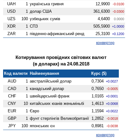
UAH
1
українська гривня
12,9900
-0.0100
USD
1
долар США
361,6300
-0.0300
UZS
100
узбецьких сумів
4,6400
0.0000
XDR
1
СПЗ
505,5900
+1.0000
ZAR
1
південно-африканський ренд
25,3100
+0.1200
конвертер
Котирування провідних світових валют
(в доларах) на 24.08.2018
Код валюти
Найменування
Курс ($)
AUD
1
австралійський долар
0,7304
+0.0027
CAD
1
канадський долар
0,7650
-0.0005
CHF
1
швейцарський франк
1,0165
+0.0001
CNY
10
китайських юанів женьмiньбi
1,4613
+0.0068
EUR
1
Євро
1,1594
+0.0022
GBP
1
фунт стерлінгів Велико­британії
1,2852
-0.0018
JPY
100
японських єн
0,8981
-0.0038
конвертер