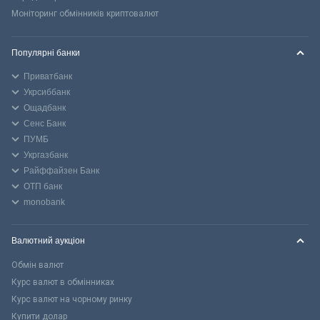
Моніторинг обмінників криптовалют
Популярні банки
Приватбанк
Укрсиббанк
Ощадбанк
Сенс Банк
ПУМБ
Укргазбанк
Райффайзен Банк
ОТП банк
monobank
Валютний аукціон
Обмін валют
Курс валют в обмінниках
Курс валют на чорному ринку
Купити долар