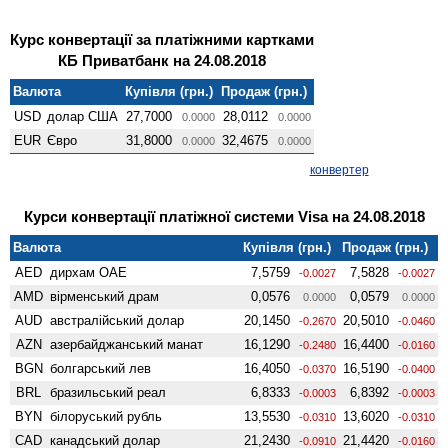
Курс конвертації за платіжними картками
КБ Приватбанк на 24.08.2018
Валюта
Купівля (грн.)
Продаж (грн.)
USD
долар США
27,7000
28,0112
0.0000
0.0000
EUR
Євро
31,8000
32,4675
0.0000
0.0000
конвертер
Курси конвертації платіжної системи Visa на 24.08.2018
Валюта
Купівля (грн.)
Продаж (грн.)
AED
дирхам ОАЕ
7,5759
7,5828
-0.0027
-0.0027
AMD
вiрменський драм
0,0576
0,0579
0.0000
0.0000
AUD
австралійський долар
20,1450
20,5010
-0.2670
-0.0460
AZN
азербайджанський манат
16,1290
16,4400
-0.2480
-0.0160
BGN
болгарський лев
16,4050
16,5190
-0.0370
-0.0400
BRL
бразильський реал
6,8333
6,8392
-0.0003
-0.0003
BYN
білоруський рубль
13,5530
13,6020
-0.0310
-0.0310
CAD
канадський долар
21,2430
21,4420
-0.0910
-0.0160