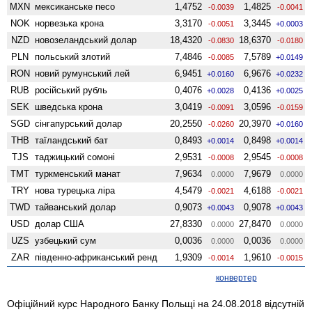
MXN
мексиканське песо
1,4752
1,4825
-0.0039
-0.0041
NOK
норвезька крона
3,3170
3,3445
-0.0051
+0.0003
NZD
ново­зеландський долар
18,4320
18,6370
-0.0830
-0.0180
PLN
польський злотий
7,4846
7,5789
-0.0085
+0.0149
RON
новий румунський лей
6,9451
6,9676
+0.0160
+0.0232
RUB
російський рубль
0,4076
0,4136
+0.0028
+0.0025
SEK
шведська крона
3,0419
3,0596
-0.0091
-0.0159
SGD
сінгапурський долар
20,2550
20,3970
-0.0260
+0.0160
THB
таїландський бат
0,8493
0,8498
+0.0014
+0.0014
TJS
таджицький сомоні
2,9531
2,9545
-0.0008
-0.0008
TMT
туркменський манат
7,9634
7,9679
0.0000
0.0000
TRY
нова турецька ліра
4,5479
4,6188
-0.0021
-0.0021
TWD
тайванський долар
0,9073
0,9078
+0.0043
+0.0043
USD
долар США
27,8330
27,8470
0.0000
0.0000
UZS
узбецький сум
0,0036
0,0036
0.0000
0.0000
ZAR
південно-африканський ренд
1,9309
1,9610
-0.0014
-0.0015
конвертер
Офіційний курс Народного Банку Польщі на 24.08.2018 відсутній