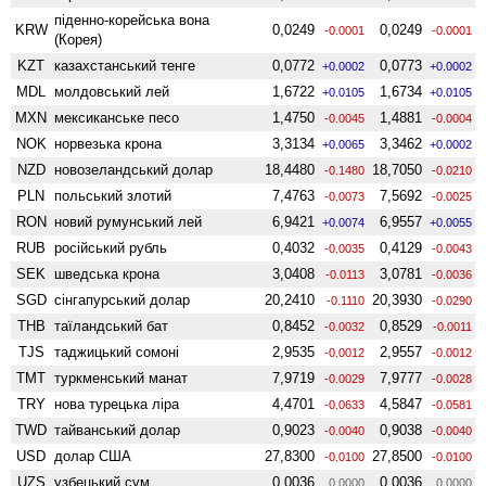
піденно-корейська вона
KRW
0,0249
0,0249
-0.0001
-0.0001
(Корея)
KZT
казахстанський тенге
0,0772
0,0773
+0.0002
+0.0002
MDL
молдовський лей
1,6722
1,6734
+0.0105
+0.0105
MXN
мексиканське песо
1,4750
1,4881
-0.0045
-0.0004
NOK
норвезька крона
3,3134
3,3462
+0.0065
+0.0002
NZD
ново­зеландський долар
18,4480
18,7050
-0.1480
-0.0210
PLN
польський злотий
7,4763
7,5692
-0.0073
-0.0025
RON
новий румунський лей
6,9421
6,9557
+0.0074
+0.0055
RUB
російський рубль
0,4032
0,4129
-0.0035
-0.0043
SEK
шведська крона
3,0408
3,0781
-0.0113
-0.0036
SGD
сінгапурський долар
20,2410
20,3930
-0.1110
-0.0290
THB
таїландський бат
0,8452
0,8529
-0.0032
-0.0011
TJS
таджицький сомоні
2,9535
2,9557
-0.0012
-0.0012
TMT
туркменський манат
7,9719
7,9777
-0.0029
-0.0028
TRY
нова турецька ліра
4,4701
4,5847
-0.0633
-0.0581
TWD
тайванський долар
0,9023
0,9038
-0.0040
-0.0040
USD
долар США
27,8300
27,8500
-0.0100
-0.0100
UZS
узбецький сум
0,0036
0,0036
0.0000
0.0000