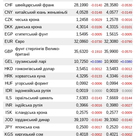
CHF
швейцарський франк
28,1990
28,3580
-0.0140
-0.0530
CNY
китайський юань женьмiньбi
4,0528
4,0577
-0.0148
-0.0149
CZK
чеська крона
1,2458
1,2578
-0.0029
-0.0016
DKK
данська крона
4,3014
4,3315
-0.0106
-0.0101
EGP
єгипетський фунт
1,5495
1,5615
-0.0005
-0.0005
EUR
Євро
32,0860
32,3080
-0.0730
-0.0790
фунт стерлінгів Велико­
GBP
35,6320
35,9900
-0.1910
-0.0570
британії
GEL
грузинський ларі
10,7250
10,9000
+0.0380
+0.0380
HKD
гонконгівський долар
3,5451
3,5483
-0.0012
-0.0012
HRK
хорватська куна
4,3295
4,3346
-0.0133
-0.0140
HUF
угорський форинт
0,0992
0,0994
-0.0006
-0.0006
IDR
індонезійська рупія
0,0019
0,0019
0.0000
0.0000
ILS
ізраїльський шекель
7,6383
7,6669
-0.0143
-0.0144
INR
індійська рупія
0,3966
0,3980
-0.0016
-0.0027
ISK
ісландська крона
0,2575
0,2577
-0.0009
-0.0009
JOD
іорданський динар
39,1970
39,3360
-0.0140
-0.0140
JPY
японська єна
0,2500
0,2520
-0.0017
-0.0012
KGS
киргизький сом
0,4018
0,4021
-0.0002
-0.0002