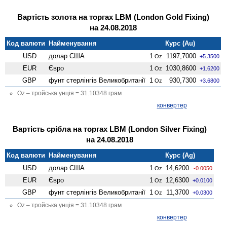
Вартість золота на торгах LBM (London Gold Fixing)
на 24.08.2018
Код валюти
Найменування
Курс (Au)
USD
долар США
1
1197,7000
Oz
+5.3500
EUR
Євро
1
1030,8600
Oz
+1.6200
GBP
фунт стерлінгів Велико­британії
1
930,7300
Oz
+3.6800
Oz – тройська унція = 31.10348 грам
конвертер
Вартість срібла на торгах LBM (London Silver Fixing)
на 24.08.2018
Код валюти
Найменування
Курс (Ag)
USD
долар США
1
14,6200
Oz
-0.0050
EUR
Євро
1
12,6300
Oz
+0.0100
GBP
фунт стерлінгів Велико­британії
1
11,3700
Oz
+0.0300
Oz – тройська унція = 31.10348 грам
конвертер