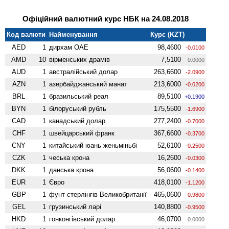
Офіційний валютний курс НБК на 24.08.2018
Код валюти
Найменування
Курс (KZT)
AED
1
дирхам ОАЕ
98,4600
-0.0100
AMD
10
вiрменських драмів
7,5100
0.0000
AUD
1
австралійський долар
263,6600
-2.0900
AZN
1
азербайджанський манат
213,6000
-0.0200
BRL
1
бразильський реал
89,5100
+0.1900
BYN
1
білоруський рубль
175,5500
-1.6900
CAD
1
канадський долар
277,2400
-0.7000
CHF
1
швейцарський франк
367,6600
-0.3700
CNY
1
китайський юань женьмiньбi
52,6100
-0.2500
CZK
1
чеська крона
16,2600
-0.0300
DKK
1
данська крона
56,0600
-0.1400
EUR
1
Євро
418,0100
-1.1200
GBP
1
фунт стерлінгів Велико­британії
465,0600
-0.9800
GEL
1
грузинський ларі
140,8800
-0.9500
HKD
1
гонконгівський долар
46,0700
0.0000