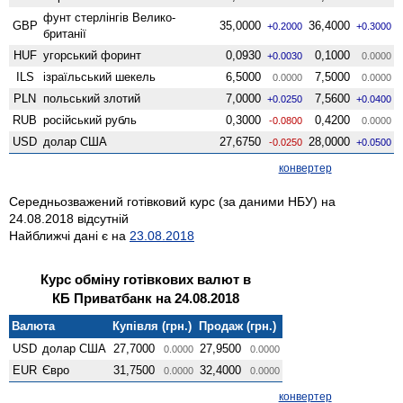
фунт стерлінгів Велико­
GBP
35,0000
36,4000
+0.2000
+0.3000
британії
HUF
угорський форинт
0,0930
0,1000
+0.0030
0.0000
ILS
ізраїльський шекель
6,5000
7,5000
0.0000
0.0000
PLN
польський злотий
7,0000
7,5600
+0.0250
+0.0400
RUB
російський рубль
0,3000
0,4200
-0.0800
0.0000
USD
долар США
27,6750
28,0000
-0.0250
+0.0500
конвертер
Середньозважений готівковий курс (за даними НБУ) на
24.08.2018 відсутній
Найближчі дані є на
23.08.2018
Курс обміну готівкових валют в
КБ Приватбанк на 24.08.2018
Валюта
Купівля (грн.)
Продаж (грн.)
USD
долар США
27,7000
27,9500
0.0000
0.0000
EUR
Євро
31,7500
32,4000
0.0000
0.0000
конвертер