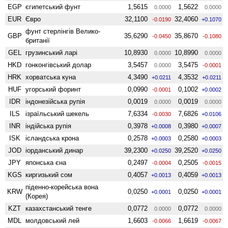
EGP
єгипетський фунт
1,5615
1,5622
0.0000
0.0000
EUR
Євро
32,1100
32,4060
-0.0190
+0.1070
фунт стерлінгів Велико­
GBP
35,6290
35,8670
-0.0450
-0.1080
британії
GEL
грузинський ларі
10,8930
10,8990
0.0000
0.0000
HKD
гонконгівський долар
3,5457
3,5475
0.0000
-0.0001
HRK
хорватська куна
4,3490
4,3532
+0.0211
+0.0211
HUF
угорський форинт
0,0990
0,1002
-0.0001
+0.0002
IDR
індонезійська рупія
0,0019
0,0019
0.0000
0.0000
ILS
ізраїльський шекель
7,6334
7,6826
-0.0030
+0.0106
INR
індійська рупія
0,3978
0,3980
+0.0008
+0.0007
ISK
ісландська крона
0,2578
0,2580
+0.0003
+0.0003
JOD
іорданський динар
39,2300
39,2520
+0.0250
+0.0250
JPY
японська єна
0,2497
0,2505
-0.0004
-0.0015
KGS
киргизький сом
0,4057
0,4059
+0.0013
+0.0013
піденно-корейська вона
KRW
0,0250
0,0250
+0.0001
+0.0001
(Корея)
KZT
казахстанський тенге
0,0772
0,0772
0.0000
0.0000
MDL
молдовський лей
1,6603
1,6619
-0.0066
-0.0067