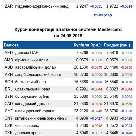
ZAR
південно-африканський ренд
1,9247
1,9722
+0.0031
+0.0014
конвертер
Курси конвертації платіжної системи Mastercard
на 24.08.2018
Валюта
Купівля (грн.)
Продаж (грн.)
AED
дирхам ОАЕ
7,5768
7,5818
0.0000
0.0000
AMD
вiрменський драм
0,0579
0,0579
0.0000
0.0000
AUD
австралійський долар
20,1500
20,4490
-0.0640
-0.0230
AZN
азербайджанський манат
16,3730
16,3800
0.0000
0.0000
BGN
болгарський лев
16,5380
16,5540
+0.0700
+0.0770
BRL
бразильський реал
6,7991
6,8023
-0.0044
-0.0044
BYN
білоруський рубль
13,5380
13,5440
0.0000
0.0000
CAD
канадський долар
21,2430
21,3970
-0.0420
-0.0330
CHF
швейцарський франк
28,2120
28,3790
-0.0240
+0.0320
CNY
китайський юань женьмiньбi
4,0909
4,0933
+0.0427
+0.0428
CZK
чеська крона
1,2480
1,2572
-0.0012
+0.0023
DKK
данська крона
4,3048
4,3445
-0.0027
+0.0140