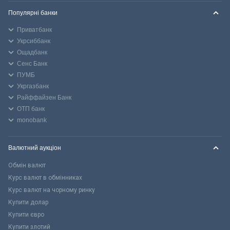
Популярні банки
Приватбанк
Укрсиббанк
Ощадбанк
Сенс Банк
ПУМБ
Укргазбанк
Райффайзен Банк
ОТП банк
monobank
Валютний аукціон
Обмін валют
Курс валют в обмінниках
Курс валют на чорному ринку
Купити долар
Купити євро
Купити злотий