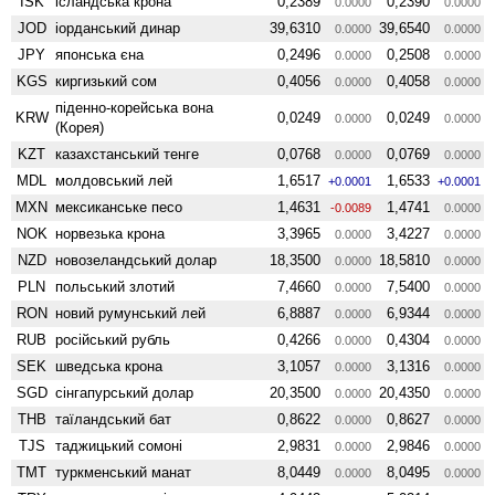
ISK
ісландська крона
0,2389
0,2390
0.0000
0.0000
JOD
іорданський динар
39,6310
39,6540
0.0000
0.0000
JPY
японська єна
0,2496
0,2508
0.0000
0.0000
KGS
киргизький сом
0,4056
0,4058
0.0000
0.0000
піденно-корейська вона
KRW
0,0249
0,0249
0.0000
0.0000
(Корея)
KZT
казахстанський тенге
0,0768
0,0769
0.0000
0.0000
MDL
молдовський лей
1,6517
1,6533
+0.0001
+0.0001
MXN
мексиканське песо
1,4631
1,4741
-0.0089
0.0000
NOK
норвезька крона
3,3965
3,4227
0.0000
0.0000
NZD
ново­зеландський долар
18,3500
18,5810
0.0000
0.0000
PLN
польський злотий
7,4660
7,5400
0.0000
0.0000
RON
новий румунський лей
6,8887
6,9344
0.0000
0.0000
RUB
російський рубль
0,4266
0,4304
0.0000
0.0000
SEK
шведська крона
3,1057
3,1316
0.0000
0.0000
SGD
сінгапурський долар
20,3500
20,4350
0.0000
0.0000
THB
таїландський бат
0,8622
0,8627
0.0000
0.0000
TJS
таджицький сомоні
2,9831
2,9846
0.0000
0.0000
TMT
туркменський манат
8,0449
8,0495
0.0000
0.0000