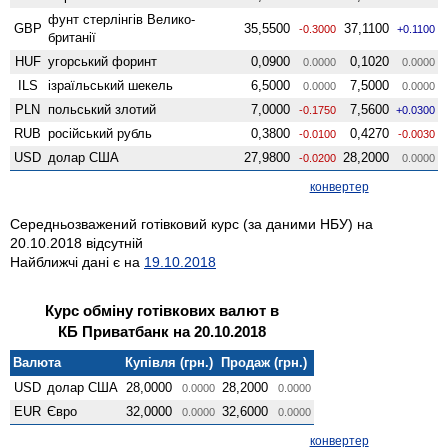
фунт стерлінгів Велико­
GBP
35,5500
37,1100
-0.3000
+0.1100
британії
HUF
угорський форинт
0,0900
0,1020
0.0000
0.0000
ILS
ізраїльський шекель
6,5000
7,5000
0.0000
0.0000
PLN
польський злотий
7,0000
7,5600
-0.1750
+0.0300
RUB
російський рубль
0,3800
0,4270
-0.0100
-0.0030
USD
долар США
27,9800
28,2000
-0.0200
0.0000
конвертер
Середньозважений готівковий курс (за даними НБУ) на
20.10.2018 відсутній
Найближчі дані є на
19.10.2018
Курс обміну готівкових валют в
КБ Приватбанк на 20.10.2018
Валюта
Купівля (грн.)
Продаж (грн.)
USD
долар США
28,0000
28,2000
0.0000
0.0000
EUR
Євро
32,0000
32,6000
0.0000
0.0000
конвертер