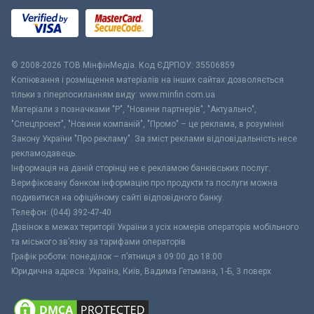
© 2008-2026 ТОВ МiнфiнМедiа. Код ЄДРПОУ: 35506859
Копіювання і розміщення матеріалів на інших сайтах дозволяється
тільки з гіперпосиланням виду: www.minfin.com.ua
Матеріали з позначками "Р", "Новини партнерів", "Актуально",
"Спецпроект", "Новини компаній", "Промо" – це реклама, в розумінні
Закону України "Про рекламу". За зміст реклами відповідальність несе
рекламодавець.
Інформація на даній сторінці не є рекламою банківських послуг.
Верифіковану банком інформацію про продукти та послуги можна
подивитися на офіційному сайті відповідного банку.
Телефон: (044) 392-47-40
Дзвінок в межах території України з усіх номерів операторів мобільного
та міського зв’язку за тарифами операторів
Графік роботи: понеділок – п’ятниця з 09:00 до 18:00
Юридична адреса: Україна, Київ, Вадима Гетьмана, 1-Б, 3 поверх