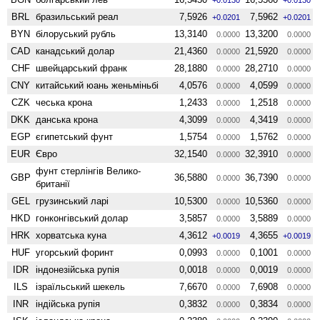
BRL
бразильський реал
7,5926
7,5962
+0.0201
+0.0201
BYN
білоруський рубль
13,3140
13,3200
0.0000
0.0000
CAD
канадський долар
21,4360
21,5920
0.0000
0.0000
CHF
швейцарський франк
28,1880
28,2710
0.0000
0.0000
CNY
китайський юань женьмiньбi
4,0576
4,0599
0.0000
0.0000
CZK
чеська крона
1,2433
1,2518
0.0000
0.0000
DKK
данська крона
4,3099
4,3419
0.0000
0.0000
EGP
єгипетський фунт
1,5754
1,5762
0.0000
0.0000
EUR
Євро
32,1540
32,3910
0.0000
0.0000
фунт стерлінгів Велико­
GBP
36,5880
36,7390
0.0000
0.0000
британії
GEL
грузинський ларі
10,5300
10,5360
0.0000
0.0000
HKD
гонконгівський долар
3,5857
3,5889
0.0000
0.0000
HRK
хорватська куна
4,3612
4,3655
+0.0019
+0.0019
HUF
угорський форинт
0,0993
0,1001
0.0000
0.0000
IDR
індонезійська рупія
0,0018
0,0019
0.0000
0.0000
ILS
ізраїльський шекель
7,6670
7,6908
0.0000
0.0000
INR
індійська рупія
0,3832
0,3834
0.0000
0.0000