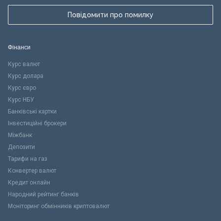
Повідомити про помилку
Фінанси
Курс валют
Курс долара
Курс євро
Курс НБУ
Банківські картки
Інвестиційні брокери
Міжбанк
Депозити
Тарифи на газ
Конвертер валют
Кредит онлайн
Народний рейтинг банків
Моніторинг обмінників криптовалют