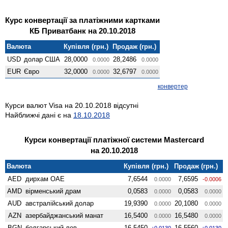
Курс конвертації за платіжними картками
КБ Приватбанк на 20.10.2018
Валюта
Купівля (грн.)
Продаж (грн.)
USD
долар США
28,0000
28,2486
0.0000
0.0000
EUR
Євро
32,0000
32,6797
0.0000
0.0000
конвертер
Курси валют Visa на 20.10.2018 відсутні
Найближчі дані є на
18.10.2018
Курси конвертації платіжної системи Mastercard
на 20.10.2018
Валюта
Купівля (грн.)
Продаж (грн.)
AED
дирхам ОАЕ
7,6544
7,6595
0.0000
-0.0006
AMD
вiрменський драм
0,0583
0,0583
0.0000
0.0000
AUD
австралійський долар
19,9390
20,1080
0.0000
0.0000
AZN
азербайджанський манат
16,5400
16,5480
0.0000
0.0000
BGN
болгарський лев
16,5450
16,5560
+0.0130
+0.0130