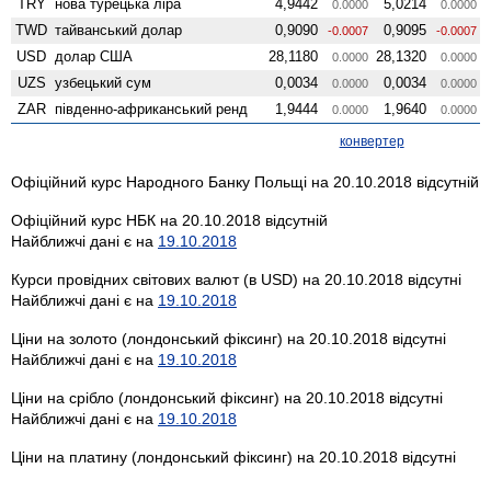
TRY
нова турецька ліра
4,9442
5,0214
0.0000
0.0000
TWD
тайванський долар
0,9090
0,9095
-0.0007
-0.0007
USD
долар США
28,1180
28,1320
0.0000
0.0000
UZS
узбецький сум
0,0034
0,0034
0.0000
0.0000
ZAR
південно-африканський ренд
1,9444
1,9640
0.0000
0.0000
конвертер
Офіційний курс Народного Банку Польщі на 20.10.2018 відсутній
Офіційний курс НБК на 20.10.2018 відсутній
Найближчі дані є на
19.10.2018
Курси провідних світових валют (в USD) на 20.10.2018 відсутні
Найближчі дані є на
19.10.2018
Ціни на золото (лондонський фіксинг) на 20.10.2018 відсутні
Найближчі дані є на
19.10.2018
Ціни на срібло (лондонський фіксинг) на 20.10.2018 відсутні
Найближчі дані є на
19.10.2018
Ціни на платину (лондонський фіксинг) на 20.10.2018 відсутні