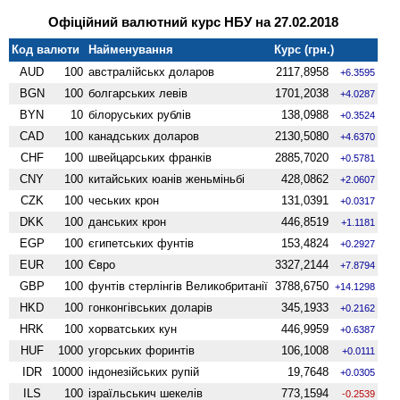
Офіційний валютний курс НБУ на 27.02.2018
Код валюти
Найменування
Курс (грн.)
AUD
100
австралійськх доларов
2117,8958
+6.3595
BGN
100
болгарських левів
1701,2038
+4.0287
BYN
10
білоруських рублів
138,0988
+0.3524
CAD
100
канадських доларов
2130,5080
+4.6370
CHF
100
швейцарських франків
2885,7020
+0.5781
CNY
100
китайських юанів женьмiньбi
428,0862
+2.0607
CZK
100
чеських крон
131,0391
+0.0317
DKK
100
данських крон
446,8519
+1.1181
EGP
100
єгипетських фунтів
153,4824
+0.2927
EUR
100
Євро
3327,2144
+7.8794
GBP
100
фунтів стерлінгів Велико­британії
3788,6750
+14.1298
HKD
100
гонконгівських доларів
345,1933
+0.2162
HRK
100
хорватських кун
446,9959
+0.6387
HUF
1000
угорських форинтів
106,1008
+0.0111
IDR
10000
індонезійських рупій
19,7648
+0.0305
ILS
100
ізраїльськич шекелів
773,1594
-0.2539