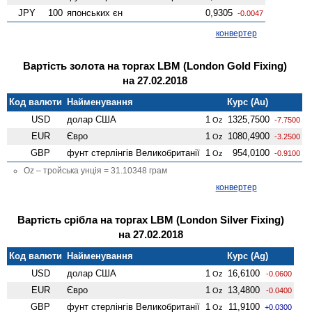
JPY
100
японських єн
0,9305
-0.0047
конвертер
Вартість золота на торгах LBM (London Gold Fixing)
на 27.02.2018
Код валюти
Найменування
Курс (Au)
USD
долар США
1
1325,7500
Oz
-7.7500
EUR
Євро
1
1080,4900
Oz
-3.2500
GBP
фунт стерлінгів Велико­британії
1
954,0100
Oz
-0.9100
Oz – тройська унція = 31.10348 грам
конвертер
Вартість срібла на торгах LBM (London Silver Fixing)
на 27.02.2018
Код валюти
Найменування
Курс (Ag)
USD
долар США
1
16,6100
Oz
-0.0600
EUR
Євро
1
13,4800
Oz
-0.0400
GBP
фунт стерлінгів Велико­британії
1
11,9100
Oz
+0.0300