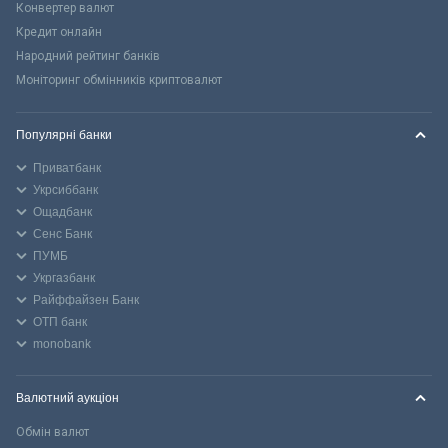
Конвертер валют
Кредит онлайн
Народний рейтинг банків
Моніторинг обмінників криптовалют
Популярні банки
Приватбанк
Укрсиббанк
Ощадбанк
Сенс Банк
ПУМБ
Укргазбанк
Райффайзен Банк
ОТП банк
monobank
Валютний аукціон
Обмін валют