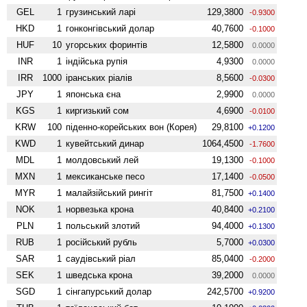
GEL
1
грузинський ларі
129,3800
-0.9300
HKD
1
гонконгівський долар
40,7600
-0.1000
HUF
10
угорських форинтів
12,5800
0.0000
INR
1
індійська рупія
4,9300
0.0000
IRR
1000
іранських ріалів
8,5600
-0.0300
JPY
1
японська єна
2,9900
0.0000
KGS
1
киргизький сом
4,6900
-0.0100
KRW
100
піденно-корейських вон (Корея)
29,8100
+0.1200
KWD
1
кувейтський динар
1064,4500
-1.7600
MDL
1
молдовський лей
19,1300
-0.1000
MXN
1
мексиканське песо
17,1400
-0.0500
MYR
1
малайзійський рингіт
81,7500
+0.1400
NOK
1
норвезька крона
40,8400
+0.2100
PLN
1
польський злотий
94,4000
+0.1300
RUB
1
російський рубль
5,7000
+0.0300
SAR
1
саудівський ріал
85,0400
-0.2000
SEK
1
шведська крона
39,2000
0.0000
SGD
1
сінгапурський долар
242,5700
+0.9200