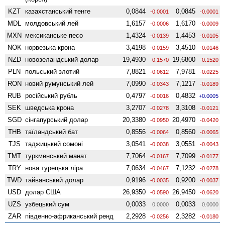
KZT
казахстанський тенге
0,0844
0,0845
-0.0001
-0.0001
MDL
молдовський лей
1,6157
1,6170
-0.0006
-0.0009
MXN
мексиканське песо
1,4324
1,4453
-0.0139
-0.0105
NOK
норвезька крона
3,4198
3,4510
-0.0159
-0.0146
NZD
ново­зеландський долар
19,4930
19,6800
-0.1570
-0.1520
PLN
польський злотий
7,8821
7,9781
-0.0612
-0.0225
RON
новий румунський лей
7,0990
7,1217
-0.0343
-0.0189
RUB
російський рубль
0,4797
0,4832
-0.0016
+0.0005
SEK
шведська крона
3,2707
3,3108
-0.0278
-0.0121
SGD
сінгапурський долар
20,3380
20,4970
-0.0950
-0.0420
THB
таїландський бат
0,8556
0,8560
-0.0064
-0.0065
TJS
таджицький сомоні
3,0541
3,0551
-0.0038
-0.0043
TMT
туркменський манат
7,7064
7,7099
-0.0167
-0.0177
TRY
нова турецька ліра
7,0634
7,1232
-0.0467
-0.0278
TWD
тайванський долар
0,9196
0,9200
-0.0035
-0.0037
USD
долар США
26,9350
26,9450
-0.0590
-0.0620
UZS
узбецький сум
0,0033
0,0033
0.0000
0.0000
ZAR
південно-африканський ренд
2,2928
2,3282
-0.0256
-0.0180