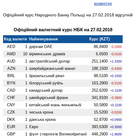
конвертер
Офіційний курс Народного Банку Польщі на 27.02.2018 відсутній
Офіційний валютний курс НБК на 27.02.2018
Код валюти
Найменування
Курс (KZT)
AED
1
дирхам ОАЕ
86,8400
-0.2000
AMD
10
вiрменських драмів
6,6500
-0.0100
AUD
1
австралійський долар
251,1400
+1.3300
AZN
1
азербайджанський манат
188,1500
-0.4300
BRL
1
бразильський реал
98,5100
+0.1500
BYN
1
білоруський рубль
163,2900
-0.5100
CAD
1
канадський долар
252,6200
+1.1100
CHF
1
швейцарський франк
341,8100
-0.3900
CNY
1
китайський юань женьмiньбi
50,5800
+0.1100
CZK
1
чеська крона
15,5200
-0.0200
DKK
1
данська крона
52,8700
+0.0400
EUR
1
Євро
393,6300
+0.3000
GBP
1
фунт стерлінгів Велико­британії
448,2900
+1.9600