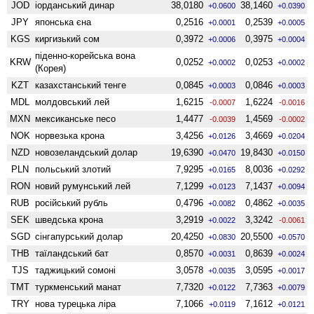
JOD
іорданський динар
38,0180
38,1460
+0.0600
+0.0390
JPY
японська єна
0,2516
0,2539
+0.0001
+0.0005
KGS
киргизький сом
0,3972
0,3975
+0.0006
+0.0004
піденно-корейська вона
KRW
0,0252
0,0253
+0.0002
+0.0002
(Корея)
KZT
казахстанський тенге
0,0845
0,0846
+0.0003
+0.0003
MDL
молдовський лей
1,6215
1,6224
-0.0007
-0.0016
MXN
мексиканське песо
1,4477
1,4569
-0.0039
-0.0002
NOK
норвезька крона
3,4256
3,4669
+0.0126
+0.0204
NZD
ново­зеландський долар
19,6390
19,8430
+0.0470
+0.0150
PLN
польський злотий
7,9295
8,0036
+0.0165
+0.0292
RON
новий румунський лей
7,1299
7,1437
+0.0123
+0.0094
RUB
російський рубль
0,4796
0,4862
+0.0082
+0.0035
SEK
шведська крона
3,2919
3,3242
+0.0022
-0.0061
SGD
сінгапурський долар
20,4250
20,5500
+0.0830
+0.0570
THB
таїландський бат
0,8570
0,8639
+0.0031
+0.0024
TJS
таджицький сомоні
3,0578
3,0595
+0.0035
+0.0017
TMT
туркменський манат
7,7320
7,7363
+0.0122
+0.0079
TRY
нова турецька ліра
7,1066
7,1612
+0.0119
+0.0121