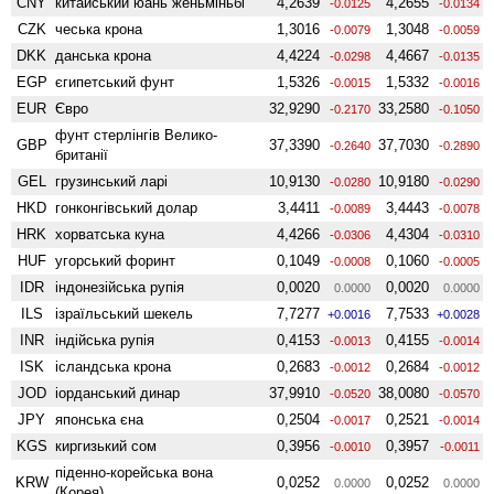
CNY
китайський юань женьмiньбi
4,2639
4,2655
-0.0125
-0.0134
CZK
чеська крона
1,3016
1,3048
-0.0079
-0.0059
DKK
данська крона
4,4224
4,4667
-0.0298
-0.0135
EGP
єгипетський фунт
1,5326
1,5332
-0.0015
-0.0016
EUR
Євро
32,9290
33,2580
-0.2170
-0.1050
фунт стерлінгів Велико­
GBP
37,3390
37,7030
-0.2640
-0.2890
британії
GEL
грузинський ларі
10,9130
10,9180
-0.0280
-0.0290
HKD
гонконгівський долар
3,4411
3,4443
-0.0089
-0.0078
HRK
хорватська куна
4,4266
4,4304
-0.0306
-0.0310
HUF
угорський форинт
0,1049
0,1060
-0.0008
-0.0005
IDR
індонезійська рупія
0,0020
0,0020
0.0000
0.0000
ILS
ізраїльський шекель
7,7277
7,7533
+0.0016
+0.0028
INR
індійська рупія
0,4153
0,4155
-0.0013
-0.0014
ISK
ісландська крона
0,2683
0,2684
-0.0012
-0.0012
JOD
іорданський динар
37,9910
38,0080
-0.0520
-0.0570
JPY
японська єна
0,2504
0,2521
-0.0017
-0.0014
KGS
киргизький сом
0,3956
0,3957
-0.0010
-0.0011
піденно-корейська вона
KRW
0,0252
0,0252
0.0000
0.0000
(Корея)