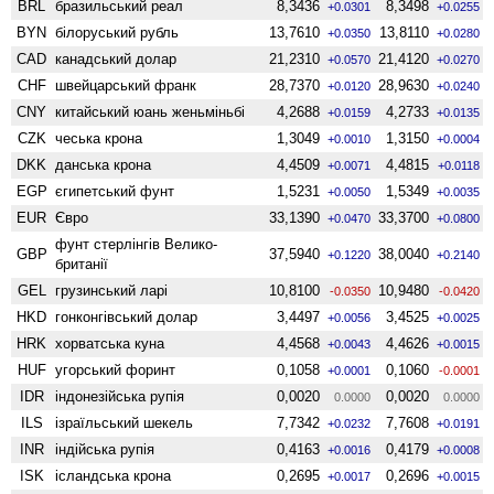
BRL
бразильський реал
8,3436
8,3498
+0.0301
+0.0255
BYN
білоруський рубль
13,7610
13,8110
+0.0350
+0.0280
CAD
канадський долар
21,2310
21,4120
+0.0570
+0.0270
CHF
швейцарський франк
28,7370
28,9630
+0.0120
+0.0240
CNY
китайський юань женьмiньбi
4,2688
4,2733
+0.0159
+0.0135
CZK
чеська крона
1,3049
1,3150
+0.0010
+0.0004
DKK
данська крона
4,4509
4,4815
+0.0071
+0.0118
EGP
єгипетський фунт
1,5231
1,5349
+0.0050
+0.0035
EUR
Євро
33,1390
33,3700
+0.0470
+0.0800
фунт стерлінгів Велико­
GBP
37,5940
38,0040
+0.1220
+0.2140
британії
GEL
грузинський ларі
10,8100
10,9480
-0.0350
-0.0420
HKD
гонконгівський долар
3,4497
3,4525
+0.0056
+0.0025
HRK
хорватська куна
4,4568
4,4626
+0.0043
+0.0015
HUF
угорський форинт
0,1058
0,1060
+0.0001
-0.0001
IDR
індонезійська рупія
0,0020
0,0020
0.0000
0.0000
ILS
ізраїльський шекель
7,7342
7,7608
+0.0232
+0.0191
INR
індійська рупія
0,4163
0,4179
+0.0016
+0.0008
ISK
ісландська крона
0,2695
0,2696
+0.0017
+0.0015