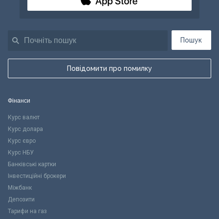
Пошук
Повідомити про помилку
Фінанси
Курс валют
Курс долара
Курс євро
Курс НБУ
Банківські картки
Інвестиційні брокери
Міжбанк
Депозити
Тарифи на газ