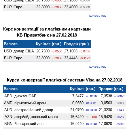
USD
долар США
26,7500
27,1000
-0.0500
0.0000
EUR
Євро
32,8000
33,4000
-0.2000
0.0000
конвертер
Курс конвертації за платіжними картками
КБ Приватбанк на 27.02.2018
Валюта
Купівля (грн.)
Продаж (грн.)
USD
долар США
26,7500
27,1003
-0.0500
-0.0736
EUR
Євро
32,8000
33,4448
-0.2000
-0.1123
конвертер
Курси конвертації платіжної системи Visa на 27.02.2018
Валюта
Купівля (грн.)
Продаж (грн.)
AED
дирхам ОАЕ
7,3477
7,3538
+0.0116
+0.0075
AMD
вiрменський драм
0,0560
0,0563
+0.0001
0.0000
AUD
австралійський долар
21,0700
21,3230
+0.0410
+0.1430
AZN
азербайджанський манат
15,6420
15,9420
-0.1180
+0.0250
BGN
болгарський лев
16,9440
17,0620
+0.0240
+0.0410