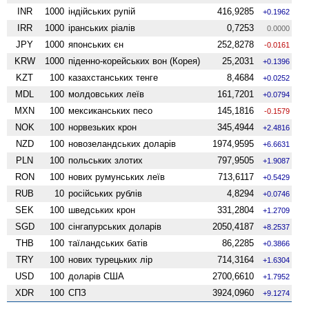
INR
1000
індійських рупій
416,9285
+0.1962
IRR
1000
іранських ріалів
0,7253
0.0000
JPY
1000
японських єн
252,8278
-0.0161
KRW
1000
піденно-корейських вон (Корея)
25,2031
+0.1396
KZT
100
казахстанських тенге
8,4684
+0.0252
MDL
100
молдовських леїв
161,7201
+0.0794
MXN
100
мексиканських песо
145,1816
-0.1579
NOK
100
норвезьких крон
345,4944
+2.4816
NZD
100
ново­зеландських доларів
1974,9595
+6.6631
PLN
100
польських злотих
797,9505
+1.9087
RON
100
нових румунських леїв
713,6117
+0.5429
RUB
10
російських рублів
4,8294
+0.0746
SEK
100
шведських крон
331,2804
+1.2709
SGD
100
сінгапурських доларів
2050,4187
+8.2537
THB
100
таїландських батів
86,2285
+0.3866
TRY
100
нових турецьких лір
714,3164
+1.6304
USD
100
доларів США
2700,6610
+1.7952
XDR
100
СПЗ
3924,0960
+9.1274