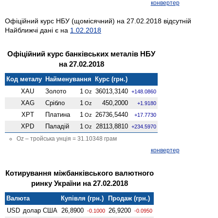
конвертер
Офіційний курс НБУ (щомісячний) на 27.02.2018 відсутній
Найближчі дані є на
1.02.2018
Офіційний курс банківських металів НБУ
на 27.02.2018
Код металу
Найменування
Курс (грн.)
XAU
Золото
1
36013,3140
Oz
+148.0860
XAG
Срібло
1
450,2000
Oz
+1.9180
XPT
Платина
1
26736,5440
Oz
+17.7730
XPD
Паладій
1
28113,8810
Oz
+234.5970
Oz – тройська унція = 31.10348 грам
конвертер
Котирування міжбанківського валютного
ринку України на 27.02.2018
Валюта
Купівля (грн.)
Продаж (грн.)
USD
долар США
26,8900
26,9200
-0.1000
-0.0950