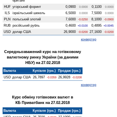
британії
HUF
угорський форинт
0,0900
0,1100
0.0000
0.0000
ILS
ізраїльський шекель
6,5000
7,5000
0.0000
0.0000
PLN
польський злотий
7,6000
8,1000
-0.0250
-0.0900
RUB
російський рубль
0,4600
0,4895
+0.0100
+0.0045
USD
долар США
26,9000
27,1600
-0.0200
-0.0200
конвертер
Середньозважений курс на готівковому
валютному ринку України (за даними
НБУ) на 27.02.2018
Валюта
Купівля (грн.)
Продаж (грн.)
USD
долар США
26,7897
26,9928
-0.0359
-0.0208
конвертер
Курс обміну готівкових валют в
КБ Приватбанк на 27.02.2018
Валюта
Купівля (грн.)
Продаж (грн.)