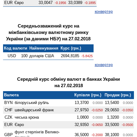
EUR
Євро
33,0047
33,0389
-0.1956
-0.1895
конвертер
Середньозважений курс на
міжбанківському валютному ринку
України (за даними НБУ) на 27.02.2018
Код валюти
Найменування
Курс (грн.)
USD
100
доларів США
2694,8185
-5.8425
конвертер
Середній курс обміну валют в банках України
на 27.02.2018
Валюта
Купівля (грн.)
Продаж (грн.)
BYN
білоруський рубль
13,3700
13,5400
0.0000
0.0000
CHF
швейцарський франк
27,9750
29,0650
-0.0250
-0.0350
CZK
чеська крона
1,0800
1,3200
0.0000
0.0000
EUR
Євро
32,9350
33,5000
-0.0650
-0.0500
фунт стерлінгів Велико­
GBP
36,5000
38,1000
-0.2000
0.0000