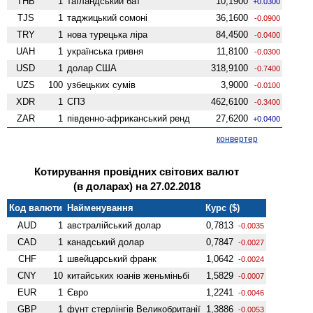
THB
1
таїландський бат
10,1900
+0.0300
TJS
1
таджицький сомоні
36,1600
-0.0900
TRY
1
нова турецька ліра
84,4500
-0.0400
UAH
1
українська гривня
11,8100
-0.0300
USD
1
долар США
318,9100
-0.7400
UZS
100
узбецьких сумів
3,9000
-0.0100
XDR
1
СПЗ
462,6100
-0.3400
ZAR
1
південно-африканський ренд
27,6200
+0.0400
конвертер
Котирування провідних світових валют
(в доларах) на 27.02.2018
Код валюти
Найменування
Курс ($)
AUD
1
австралійський долар
0,7813
-0.0035
CAD
1
канадський долар
0,7847
-0.0027
CHF
1
швейцарський франк
1,0642
-0.0024
CNY
10
китайських юанів женьмiньбi
1,5829
-0.0007
EUR
1
Євро
1,2241
-0.0046
GBP
1
фунт стерлінгів Велико­британії
1,3886
-0.0053