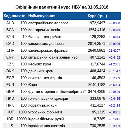
Офіційний валютний курс НБУ на 31.05.2018
Код валюти
Найменування
Курс (грн.)
AUD
100
австралійськх доларов
1972,9497
+9.8390
BGN
100
болгарських левів
1554,4116
+12.0679
BYN
10
білоруських рублів
129,2253
+0.0674
CAD
100
канадських доларов
2014,2571
+10.9925
CHF
100
швейцарських франків
2640,5961
+21.4107
CNY
100
китайських юанів женьмiньбi
407,1242
+0.4432
CZK
100
чеських крон
117,6744
+1.2381
DKK
100
данських крон
408,4424
+3.1547
EGP
100
єгипетських фунтів
146,4503
+0.2369
EUR
100
Євро
3040,1182
+23.6024
GBP
100
фунтів стерлінгів Велико­британії
3474,4208
+12.8509
HKD
100
гонконгівських доларів
333,0979
+0.4465
HRK
100
хорватських кун
411,4217
+3.2494
HUF
1000
угорських форинтів
95,1315
+0.8801
IDR
10000
індонезійських рупій
18,7385
+0.1241
ILS
100
ізраїльськич шекелів
730,2535
+5.3909