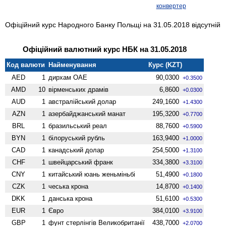
конвертер
Офіційний курс Народного Банку Польщі на 31.05.2018 відсутній
Офіційний валютний курс НБК на 31.05.2018
Код валюти
Найменування
Курс (KZT)
AED
1
дирхам ОАЕ
90,0300
+0.3500
AMD
10
вiрменських драмів
6,8600
+0.0300
AUD
1
австралійський долар
249,1600
+1.4300
AZN
1
азербайджанський манат
195,3200
+0.7700
BRL
1
бразильський реал
88,7600
+0.5900
BYN
1
білоруський рубль
163,9400
+1.0000
CAD
1
канадський долар
254,5000
+1.3100
CHF
1
швейцарський франк
334,3800
+3.3100
CNY
1
китайський юань женьмiньбi
51,4900
+0.1800
CZK
1
чеська крона
14,8700
+0.1400
DKK
1
данська крона
51,6100
+0.5300
EUR
1
Євро
384,0100
+3.9100
GBP
1
фунт стерлінгів Велико­британії
438,7000
+2.0700