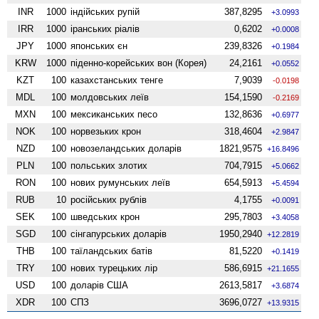
INR
1000
індійських рупій
387,8295
+3.0993
IRR
1000
іранських ріалів
0,6202
+0.0008
JPY
1000
японських єн
239,8326
+0.1984
KRW
1000
піденно-корейських вон (Корея)
24,2161
+0.0552
KZT
100
казахстанських тенге
7,9039
-0.0198
MDL
100
молдовських леїв
154,1590
-0.2169
MXN
100
мексиканських песо
132,8636
+0.6977
NOK
100
норвезьких крон
318,4604
+2.9847
NZD
100
ново­зеландських доларів
1821,9575
+16.8496
PLN
100
польських злотих
704,7915
+5.0662
RON
100
нових румунських леїв
654,5913
+5.4594
RUB
10
російських рублів
4,1755
+0.0091
SEK
100
шведських крон
295,7803
+3.4058
SGD
100
сінгапурських доларів
1950,2940
+12.2819
THB
100
таїландських батів
81,5220
+0.1419
TRY
100
нових турецьких лір
586,6915
+21.1655
USD
100
доларів США
2613,5817
+3.6874
XDR
100
СПЗ
3696,0727
+13.9315