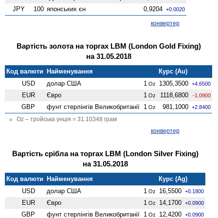
JPY
100
японських єн
0,9204
+0.0020
конвертер
Вартість золота на торгах LBM (London Gold Fixing)
на 31.05.2018
Код валюти
Найменування
Курс (Au)
USD
долар США
1
1305,3500
Oz
+4.6500
EUR
Євро
1
1118,6800
Oz
-1.0900
GBP
фунт стерлінгів Велико­британії
1
981,1000
Oz
+2.8400
Oz – тройська унція = 31.10348 грам
конвертер
Вартість срібла на торгах LBM (London Silver Fixing)
на 31.05.2018
Код валюти
Найменування
Курс (Ag)
USD
долар США
1
16,5500
Oz
+0.1800
EUR
Євро
1
14,1700
Oz
+0.0900
GBP
фунт стерлінгів Велико­британії
1
12,4200
Oz
+0.0900