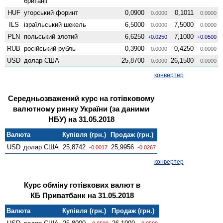
британії
HUF
угорський форинт
0,0900
0,1011
0.0000
0.0000
ILS
ізраїльський шекель
6,5000
7,5000
0.0000
0.0000
PLN
польський злотий
6,6250
7,1000
+0.0250
+0.0500
RUB
російський рубль
0,3900
0,4250
0.0000
0.0000
USD
долар США
25,8700
26,1500
0.0000
0.0000
конвертер
Середньозважений курс на готівковому
валютному ринку України (за даними
НБУ) на 31.05.2018
Валюта
Купівля (грн.)
Продаж (грн.)
USD
долар США
25,8742
25,9956
-0.0017
-0.0267
конвертер
Курс обміну готівкових валют в
КБ Приватбанк на 31.05.2018
Валюта
Купівля (грн.)
Продаж (грн.)