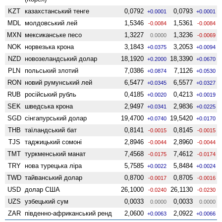
KZT
казахстанський тенге
0,0792
0,0793
+0.0001
+0.0001
MDL
молдовський лей
1,5346
1,5361
-0.0084
-0.0084
MXN
мексиканське песо
1,3227
1,3236
0.0000
-0.0069
NOK
норвезька крона
3,1843
3,2053
+0.0375
+0.0094
NZD
ново­зеландський долар
18,1920
18,3390
+0.2000
+0.0670
PLN
польський злотий
7,0386
7,1126
+0.0874
+0.0530
RON
новий румунський лей
6,5477
6,5577
+0.0345
+0.0327
RUB
російський рубль
0,4185
0,4213
+0.0020
+0.0019
SEK
шведська крона
2,9497
2,9836
+0.0341
+0.0225
SGD
сінгапурський долар
19,4700
19,5420
+0.0740
+0.0170
THB
таїландський бат
0,8141
0,8145
-0.0015
-0.0015
TJS
таджицький сомоні
2,8946
2,8960
-0.0044
-0.0044
TMT
туркменський манат
7,4568
7,4612
-0.0175
-0.0174
TRY
нова турецька ліра
5,7585
5,8484
+0.0022
+0.0024
TWD
тайванський долар
0,8700
0,8705
-0.0017
-0.0016
USD
долар США
26,1000
26,1130
-0.0240
-0.0230
UZS
узбецький сум
0,0033
0,0033
0.0000
0.0000
ZAR
південно-африканський ренд
2,0600
2,0922
+0.0063
+0.0066