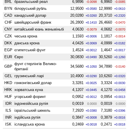
BRL
бразильський реал
6,9896
6,9960
-0.0098
-0.0085
BYN
білоруський рубль
12,9500
12,9990
+0.0580
+0.0610
CAD
канадський долар
20,0280
20,3710
+0.0260
+0.2320
CHF
швейцарський франк
26,2800
26,4660
+0.1410
-0.0470
CNY
китайський юань женьмiньбi
4,0630
4,0682
-0.0079
-0.0070
CZK
чеська крона
1,1593
1,1817
+0.0006
-0.0014
DKK
данська крона
4,0426
4,0999
+0.0069
+0.0182
EGP
єгипетський фунт
1,4524
1,4647
+0.0012
+0.0017
EUR
Євро
30,0830
30,5260
+0.0490
+0.1260
фунт стерлінгів Велико­
GBP
34,5680
34,7890
+0.1050
-0.0140
британії
GEL
грузинський ларі
10,4900
10,6260
+0.0290
+0.0320
HKD
гонконгівський долар
3,3281
3,3324
+0.0025
+0.0030
HRK
хорватська куна
4,1207
4,1270
+0.0445
+0.0458
HUF
угорський форинт
0,0952
0,0954
+0.0012
+0.0013
IDR
індонезійська рупія
0,0019
0,0019
0.0000
0.0000
ILS
ізраїльський шекель
7,2920
7,3180
+0.0380
+0.0396
INR
індійська рупія
0,3847
0,3879
+0.0008
+0.0016
ISK
ісландська крона
0,2469
0,2471
+0.0018
+0.0018