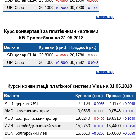
USD
долар США
25,8000
26,1000
-0.0500
-0.0500
EUR
Євро
30,1000
30,7000
+0.2000
+0.1000
конвертер
Курс конвертації за платіжними картками
КБ Приватбанк на 31.05.2018
Валюта
Купівля (грн.)
Продаж (грн.)
USD
долар США
25,8000
26,1780
-0.0500
0.0000
EUR
Євро
30,1000
30,7692
+0.2000
+0.0943
конвертер
Курси конвертації платіжної системи Visa на 31.05.2018
Валюта
Купівля (грн.)
Продаж (грн.)
AED
дирхам ОАЕ
7,1104
7,1172
+0.0055
+0.0068
AMD
вiрменський драм
0,0535
0,0543
0.0000
+0.0001
AUD
австралійський долар
19,5240
19,8310
-0.0400
+0.1030
AZN
азербайджанський манат
15,2750
15,4400
+0.0120
+0.0150
BGN
болгарський лев
15,3810
15,6080
+0.0250
+0.0650