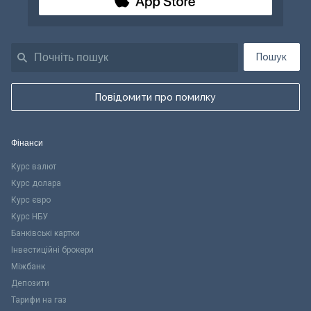
Пошук
Повідомити про помилку
Фінанси
Курс валют
Курс долара
Курс євро
Курс НБУ
Банківські картки
Інвестиційні брокери
Міжбанк
Депозити
Тарифи на газ