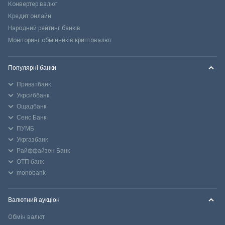
Конвертер валют
Кредит онлайн
Народний рейтинг банків
Моніторинг обмінників криптовалют
Популярні банки
Приватбанк
Укрсиббанк
Ощадбанк
Сенс Банк
ПУМБ
Укргазбанк
Райффайзен Банк
ОТП банк
monobank
Валютний аукціон
Обмін валют