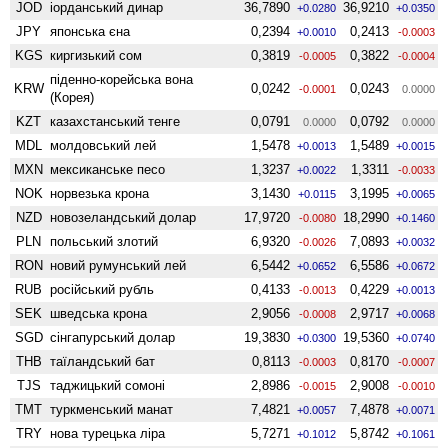
JOD
іорданський динар
36,7890
36,9210
+0.0280
+0.0350
JPY
японська єна
0,2394
0,2413
+0.0010
-0.0003
KGS
киргизький сом
0,3819
0,3822
-0.0005
-0.0004
піденно-корейська вона
KRW
0,0242
0,0243
-0.0001
0.0000
(Корея)
KZT
казахстанський тенге
0,0791
0,0792
0.0000
0.0000
MDL
молдовський лей
1,5478
1,5489
+0.0013
+0.0015
MXN
мексиканське песо
1,3237
1,3311
+0.0022
-0.0033
NOK
норвезька крона
3,1430
3,1995
+0.0115
+0.0065
NZD
ново­зеландський долар
17,9720
18,2990
-0.0080
+0.1460
PLN
польський злотий
6,9320
7,0893
-0.0026
+0.0032
RON
новий румунський лей
6,5442
6,5586
+0.0652
+0.0672
RUB
російський рубль
0,4133
0,4229
-0.0013
+0.0013
SEK
шведська крона
2,9056
2,9717
-0.0008
+0.0068
SGD
сінгапурський долар
19,3830
19,5360
+0.0300
+0.0740
THB
таїландський бат
0,8113
0,8170
-0.0003
-0.0007
TJS
таджицький сомоні
2,8986
2,9008
-0.0015
-0.0010
TMT
туркменський манат
7,4821
7,4878
+0.0057
+0.0071
TRY
нова турецька ліра
5,7271
5,8742
+0.1012
+0.1061