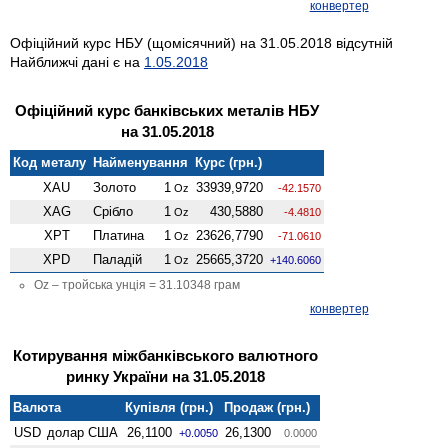
конвертер
Офіційний курс НБУ (щомісячний) на 31.05.2018 відсутній
Найближчі дані є на
1.05.2018
Офіційний курс банківських металів НБУ
на 31.05.2018
Код металу
Найменування
Курс (грн.)
XAU
Золото
1
33939,9720
Oz
-42.1570
XAG
Срібло
1
430,5880
Oz
-4.4810
XPT
Платина
1
23626,7790
Oz
-71.0610
XPD
Паладій
1
25665,3720
Oz
+140.6060
Oz – тройська унція = 31.10348 грам
конвертер
Котирування міжбанківського валютного
ринку України на 31.05.2018
Валюта
Купівля (грн.)
Продаж (грн.)
USD
долар США
26,1100
26,1300
+0.0050
0.0000