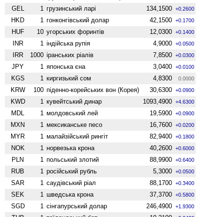
GEL
1
грузинський ларі
134,1500
+0.2600
HKD
1
гонконгівський долар
42,1500
+0.1700
HUF
10
угорських форинтів
12,0300
+0.1400
INR
1
індійська рупія
4,9000
+0.0500
IRR
1000
іранських ріалів
7,8500
+0.0300
JPY
1
японська єна
3,0400
+0.0100
KGS
1
киргизький сом
4,8300
0.0000
KRW
100
піденно-корейських вон (Корея)
30,6300
+0.0900
KWD
1
кувейтський динар
1093,4900
+4.6300
MDL
1
молдовський лей
19,5900
+0.0900
MXN
1
мексиканське песо
16,7600
+0.0200
MYR
1
малайзійський рингіт
82,9400
+0.1800
NOK
1
норвезька крона
40,2600
+0.6000
PLN
1
польський злотий
88,9900
+0.6400
RUB
1
російський рубль
5,3000
+0.0500
SAR
1
саудівський ріал
88,1700
+0.3400
SEK
1
шведська крона
37,3700
+0.5800
SGD
1
сінгапурський долар
246,4900
+1.9300