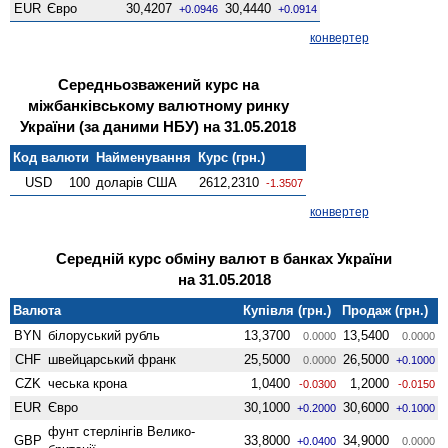
EUR
Євро
30,4207
30,4440
+0.0946
+0.0914
конвертер
Середньозважений курс на
міжбанківському валютному ринку
України (за даними НБУ) на 31.05.2018
Код валюти
Найменування
Курс (грн.)
USD
100
доларів США
2612,2310
-1.3507
конвертер
Середній курс обміну валют в банках України
на 31.05.2018
Валюта
Купівля (грн.)
Продаж (грн.)
BYN
білоруський рубль
13,3700
13,5400
0.0000
0.0000
CHF
швейцарський франк
25,5000
26,5000
0.0000
+0.1000
CZK
чеська крона
1,0400
1,2000
-0.0300
-0.0150
EUR
Євро
30,1000
30,6000
+0.2000
+0.1000
фунт стерлінгів Велико­
GBP
33,8000
34,9000
+0.0400
0.0000