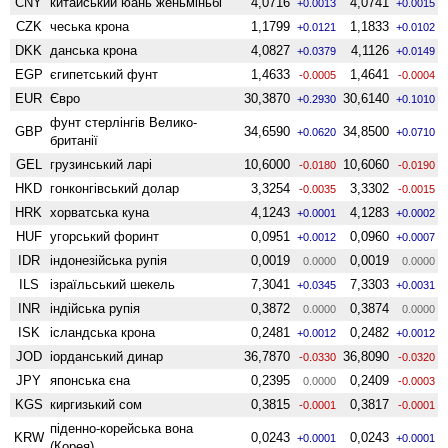
CNY
китайський юань женьмiньбi
4,0716
4,0741
+0.0013
+0.0015
CZK
чеська крона
1,1799
1,1833
+0.0121
+0.0102
DKK
данська крона
4,0827
4,1126
+0.0379
+0.0149
EGP
єгипетський фунт
1,4633
1,4641
-0.0005
-0.0004
EUR
Євро
30,3870
30,6140
+0.2930
+0.1010
фунт стерлінгів Велико­
GBP
34,6590
34,8500
+0.0620
+0.0710
британії
GEL
грузинський ларі
10,6000
10,6060
-0.0180
-0.0190
HKD
гонконгівський долар
3,3254
3,3302
-0.0035
-0.0015
HRK
хорватська куна
4,1243
4,1283
+0.0001
+0.0002
HUF
угорський форинт
0,0951
0,0960
+0.0012
+0.0007
IDR
індонезійська рупія
0,0019
0,0019
0.0000
0.0000
ILS
ізраїльський шекель
7,3041
7,3303
+0.0345
+0.0031
INR
індійська рупія
0,3872
0,3874
0.0000
0.0000
ISK
ісландська крона
0,2481
0,2482
+0.0012
+0.0012
JOD
іорданський динар
36,7870
36,8090
-0.0330
-0.0320
JPY
японська єна
0,2395
0,2409
0.0000
-0.0003
KGS
киргизький сом
0,3815
0,3817
-0.0001
-0.0001
піденно-корейська вона
KRW
0,0243
0,0243
+0.0001
+0.0001
(Корея)