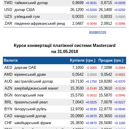
TWD
тайванський долар
0,8699
0,8715
+0.0031
+0.0039
USD
долар США
26,1200
26,1400
+0.0200
+0.0250
UZS
узбецький сум
0,0033
0,0033
0.0000
0.0000
ZAR
південно-африканський ренд
2,0487
2,0912
-0.0040
-0.0096
конвертер
Курси конвертації платіжної системи Mastercard
на 31.05.2018
Валюта
Купівля (грн.)
Продаж (грн.)
AED
дирхам ОАЕ
7,1050
7,1098
-0.0065
-0.0064
AMD
вiрменський драм
0,0542
0,0542
0.0000
-0.0001
AUD
австралійський долар
19,7130
19,8280
+0.1750
+0.0370
AZN
азербайджанський манат
15,3530
15,3610
-0.0140
-0.0130
BGN
болгарський лев
15,5750
15,5870
-0.0010
-0.0040
BRL
бразильський реал
7,0043
7,0078
+0.0225
+0.0227
BYN
білоруський рубль
12,9700
12,9770
+0.0530
+0.0540
CAD
канадський долар
20,0990
20,3650
+0.0570
+0.0110
CHF
швейцарський франк
26,3830
26,5690
+0.0870
+0.1160