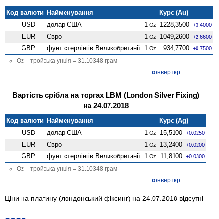
Код валюти
Найменування
Курс (Au)
USD
долар США
1
1228,3500
Oz
+3.4000
EUR
Євро
1
1049,2600
Oz
+2.6600
GBP
фунт стерлінгів Велико­британії
1
934,7700
Oz
+0.7500
Oz – тройська унція = 31.10348 грам
конвертер
Вартість срібла на торгах LBM (London Silver Fixing)
на 24.07.2018
Код валюти
Найменування
Курс (Ag)
USD
долар США
1
15,5100
Oz
+0.0250
EUR
Євро
1
13,2400
Oz
+0.0200
GBP
фунт стерлінгів Велико­британії
1
11,8100
Oz
+0.0300
Oz – тройська унція = 31.10348 грам
конвертер
Ціни на платину (лондонський фіксинг) на 24.07.2018 відсутні