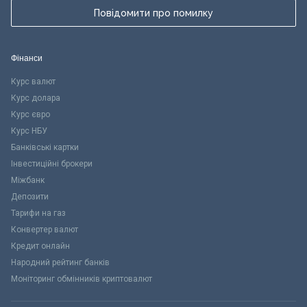
Повідомити про помилку
Фінанси
Курс валют
Курс долара
Курс євро
Курс НБУ
Банківські картки
Інвестиційні брокери
Міжбанк
Депозити
Тарифи на газ
Конвертер валют
Кредит онлайн
Народний рейтинг банків
Моніторинг обмінників криптовалют