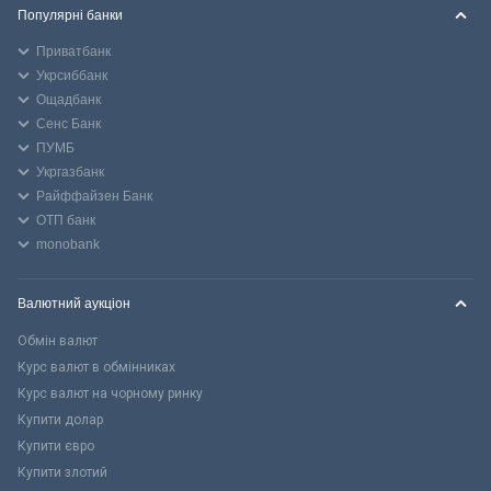
Популярні банки
Приватбанк
Укрсиббанк
Ощадбанк
Сенс Банк
ПУМБ
Укргазбанк
Райффайзен Банк
ОТП банк
monobank
Валютний аукціон
Обмін валют
Курс валют в обмінниках
Курс валют на чорному ринку
Купити долар
Купити євро
Купити злотий