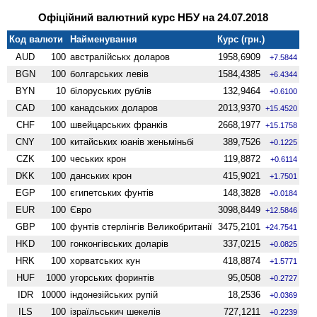
Офіційний валютний курс НБУ на 24.07.2018
Код валюти
Найменування
Курс (грн.)
AUD
100
австралійськх доларов
1958,6909
+7.5844
BGN
100
болгарських левів
1584,4385
+6.4344
BYN
10
білоруських рублів
132,9464
+0.6100
CAD
100
канадських доларов
2013,9370
+15.4520
CHF
100
швейцарських франків
2668,1977
+15.1758
CNY
100
китайських юанів женьмiньбi
389,7526
+0.1225
CZK
100
чеських крон
119,8872
+0.6114
DKK
100
данських крон
415,9021
+1.7501
EGP
100
єгипетських фунтів
148,3828
+0.0184
EUR
100
Євро
3098,8449
+12.5846
GBP
100
фунтів стерлінгів Велико­британії
3475,2101
+24.7541
HKD
100
гонконгівських доларів
337,0215
+0.0825
HRK
100
хорватських кун
418,8874
+1.5771
HUF
1000
угорських форинтів
95,0508
+0.2727
IDR
10000
індонезійських рупій
18,2536
+0.0369
ILS
100
ізраїльськич шекелів
727,1211
+0.2239