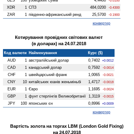
UZS
100
узбецьких сумів
4,4400
-0.0100
XDR
1
СПЗ
484,0200
-0.4300
ZAR
1
південно-африканський ренд
25,5700
-0.1900
конвертер
Котирування провідних світових валют
(в доларах) на 24.07.2018
Код валюти
Найменування
Курс ($)
AUD
1
австралійський долар
0,7402
+0.0012
CAD
1
канадський долар
0,7592
-0.0014
CHF
1
швейцарський франк
1,0065
-0.0021
CNY
10
китайських юанів женьмiньбi
1,4717
-0.0018
EUR
1
Євро
1,1695
-0.0024
GBP
1
фунт стерлінгів Велико­британії
1,3119
-0.0015
JPY
100
японських єн
0,8996
+0.0009
конвертер
Вартість золота на торгах LBM (London Gold Fixing)
на 24.07.2018