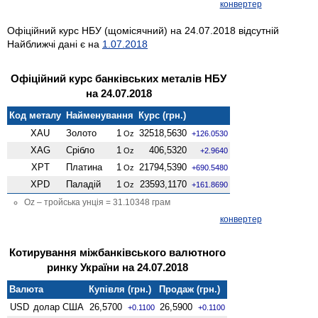
конвертер
Офіційний курс НБУ (щомісячний) на 24.07.2018 відсутній
Найближчі дані є на
1.07.2018
Офіційний курс банківських металів НБУ
на 24.07.2018
Код металу
Найменування
Курс (грн.)
XAU
Золото
1
32518,5630
Oz
+126.0530
XAG
Срібло
1
406,5320
Oz
+2.9640
XPT
Платина
1
21794,5390
Oz
+690.5480
XPD
Паладій
1
23593,1170
Oz
+161.8690
Oz – тройська унція = 31.10348 грам
конвертер
Котирування міжбанківського валютного
ринку України на 24.07.2018
Валюта
Купівля (грн.)
Продаж (грн.)
USD
долар США
26,5700
26,5900
+0.1100
+0.1100