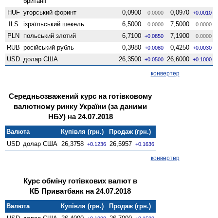
британії
HUF
угорський форинт
0,0900
0,0970
0.0000
+0.0010
ILS
ізраїльський шекель
6,5000
7,5000
0.0000
0.0000
PLN
польський злотий
6,7100
7,1900
+0.0850
0.0000
RUB
російський рубль
0,3980
0,4250
+0.0080
+0.0030
USD
долар США
26,3500
26,6000
+0.0500
+0.1000
конвертер
Середньозважений курс на готівковому
валютному ринку України (за даними
НБУ) на 24.07.2018
Валюта
Купівля (грн.)
Продаж (грн.)
USD
долар США
26,3758
26,5957
+0.1236
+0.1636
конвертер
Курс обміну готівкових валют в
КБ Приватбанк на 24.07.2018
Валюта
Купівля (грн.)
Продаж (грн.)