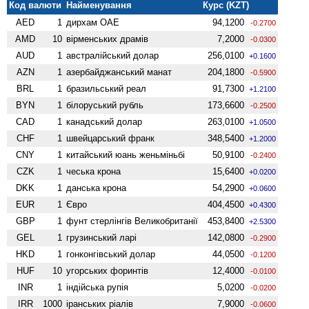
Код валюти
Найменування
Курс (KZT)
AED
1
дирхам ОАЕ
94,1200
-0.2700
AMD
10
вiрменських драмів
7,2000
-0.0300
AUD
1
австралійський долар
256,0100
+0.1600
AZN
1
азербайджанський манат
204,1800
-0.5900
BRL
1
бразильський реал
91,7300
+1.2100
BYN
1
білоруський рубль
173,6600
-0.2500
CAD
1
канадський долар
263,0100
+1.0500
CHF
1
швейцарський франк
348,5400
+1.2000
CNY
1
китайський юань женьмiньбi
50,9100
-0.2400
CZK
1
чеська крона
15,6400
+0.0200
DKK
1
данська крона
54,2900
+0.0600
EUR
1
Євро
404,4500
+0.4300
GBP
1
фунт стерлінгів Велико­британії
453,8400
+2.5300
GEL
1
грузинський ларі
142,0800
-0.2900
HKD
1
гонконгівський долар
44,0500
-0.1200
HUF
10
угорських форинтів
12,4000
-0.0100
INR
1
індійська рупія
5,0200
-0.0200
IRR
1000
іранських ріалів
7,9000
-0.0600