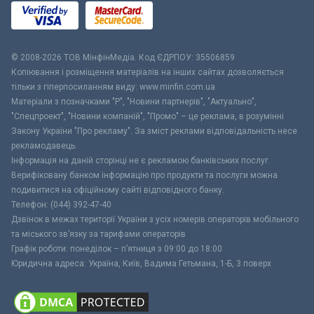
© 2008-2026 ТОВ МiнфiнМедiа. Код ЄДРПОУ: 35506859
Копіювання і розміщення матеріалів на інших сайтах дозволяється
тільки з гіперпосиланням виду: www.minfin.com.ua
Матеріали з позначками "Р", "Новини партнерів", "Актуально",
"Спецпроект", "Новини компаній", "Промо" – це реклама, в розумінні
Закону України "Про рекламу". За зміст реклами відповідальність несе
рекламодавець.
Інформація на даній сторінці не є рекламою банківських послуг.
Верифіковану банком інформацію про продукти та послуги можна
подивитися на офіційному сайті відповідного банку.
Телефон: (044) 392-47-40
Дзвінок в межах території України з усіх номерів операторів мобільного
та міського зв’язку за тарифами операторів
Графік роботи: понеділок – п’ятниця з 09:00 до 18:00
Юридична адреса: Україна, Київ, Вадима Гетьмана, 1-Б, 3 поверх