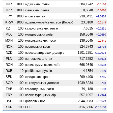
INR
1000
індійських рупій
384,1242
-0.1166
IRR
1000
іранських ріалів
0,6048
-0.0020
JPY
1000
японських єн
238,0431
+2.3428
KRW
1000
піденно-корейських вон (Корея)
23,3180
-0.0149
KZT
100
казахстанських тенге
7,6515
+0.0231
MDL
100
молдовських леїв
158,5646
+0.0680
MXN
100
мексиканських песо
138,5045
-0.7841
NOK
100
норвезьких крон
324,3743
+2.5704
NZD
100
ново­зеландських доларів
1801,2351
+12.2024
PLN
100
польських злотих
717,3252
+3.3923
RON
100
нових румунських леїв
666,9346
+3.5508
RUB
10
російських рублів
4,1854
+0.0199
SEK
100
шведських крон
299,4400
+2.4215
SGD
100
сінгапурських доларів
1939,3234
+5.5763
THB
100
таїландських батів
79,1188
+0.0103
TRY
100
нових турецьких лір
557,1057
+4.7944
USD
100
доларів США
2644,9683
+0.3579
XDR
100
СПЗ
3716,6806
+13.6158