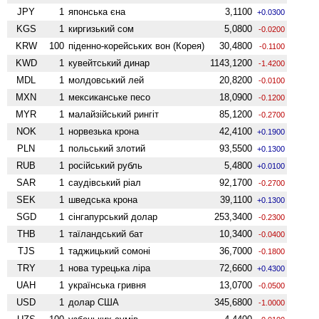
JPY
1
японська єна
3,1100
+0.0300
KGS
1
киргизький сом
5,0800
-0.0200
KRW
100
піденно-корейських вон (Корея)
30,4800
-0.1100
KWD
1
кувейтський динар
1143,1200
-1.4200
MDL
1
молдовський лей
20,8200
-0.0100
MXN
1
мексиканське песо
18,0900
-0.1200
MYR
1
малайзійський рингіт
85,1200
-0.2700
NOK
1
норвезька крона
42,4100
+0.1900
PLN
1
польський злотий
93,5500
+0.1300
RUB
1
російський рубль
5,4800
+0.0100
SAR
1
саудівський ріал
92,1700
-0.2700
SEK
1
шведська крона
39,1100
+0.1300
SGD
1
сінгапурський долар
253,3400
-0.2300
THB
1
таїландський бат
10,3400
-0.0400
TJS
1
таджицький сомоні
36,7000
-0.1800
TRY
1
нова турецька ліра
72,6600
+0.4300
UAH
1
українська гривня
13,0700
-0.0500
USD
1
долар США
345,6800
-1.0000