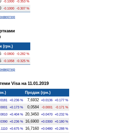
0
-0.1000
-0.353 %
0
-0.1000
-0.307 %
онвертер
артками
9
 (грн.)
6
-0.0800
-0.282 %
5
-0.1058
-0.325 %
онвертер
теми Visa на 11.01.2019
рн.)
Продаж (грн.)
7,6932
.0181
+0.236 %
+0.0136
+0.177 %
0,0584
.0001
+0.173 %
-0.0001
-0.171 %
20,3450
.0810
+0.404 %
+0.0470
+0.232 %
16,6900
.0390
+0.236 %
+0.0300
+0.180 %
16,7160
.1110
+0.675 %
+0.0480
+0.288 %