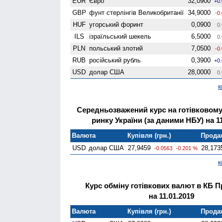
EUR
Євро
32,0900
+0
GBP
фунт стерлінгів Велико­британії
34,9000
-0
HUF
угорський форинт
0,0900
0.
ILS
ізраїльський шекель
6,5000
0.
PLN
польський злотий
7,0500
-0
RUB
російський рубль
0,3900
+0
USD
долар США
28,0000
0.
к
Середньозважений курс на готівковом
ринку України (за даними НБУ) на 11
Валюта
Купівля (грн.)
Продаж
USD
долар США
27,9459
28,173
-0.0563
-0.201 %
к
Курс обміну готівкових валют в КБ 
на 11.01.2019
Валюта
Купівля (грн.)
Продаж