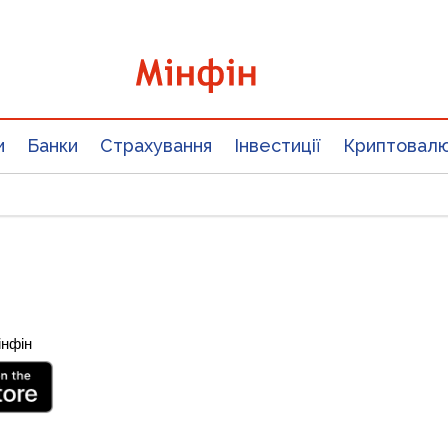
и
Банки
Страхування
Інвестиції
Криптовал
інфін