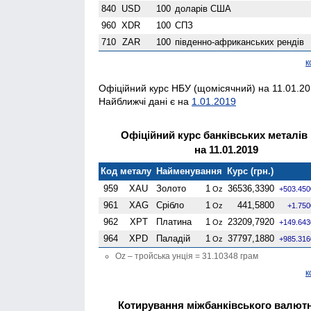
840
USD
100
доларів США
960
XDR
100
СПЗ
710
ZAR
100
південно-африканських рендів
к
Офіційний курс НБУ (щомісячний) на 11.01.201
Найближчі дані є на
1.01.2019
Офіційний курс банківських металів
на 11.01.2019
Код металу
Найменування
Курс (грн.)
959
XAU
Золото
1
36536,3390
Oz
+503.450
961
XAG
Срібло
1
441,5800
Oz
+1.750
962
XPT
Платина
1
23209,7920
Oz
+149.643
964
XPD
Паладій
1
37797,1880
Oz
+985.316
Oz – тройська унція = 31.10348 грам
к
Котирування міжбанківського валют