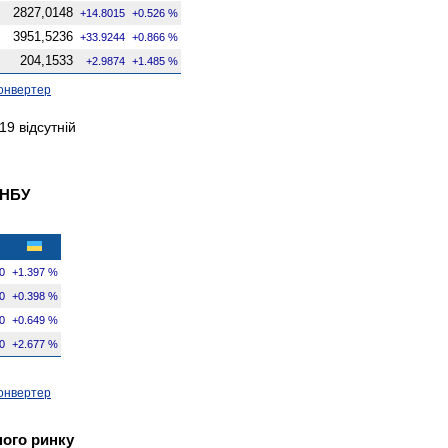
2827,0148
+14.8015
+0.526 %
3951,5236
+33.9244
+0.866 %
204,1533
+2.9874
+1.485 %
онвертер
9 відсутній
 НБУ
0
+1.397 %
0
+0.398 %
0
+0.649 %
0
+2.677 %
онвертер
ного ринку