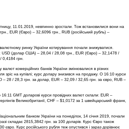
тницу, 11.01.2019, невпинно зростали. Тож встановилися вони на
рн., EUR (Євро) – 32,6096 грн., RUB (російський рубль) –
у валютному ринку України котирування почали знижуватися.
 USD (долар США) – 28,04 / 28,08 грн., EUR (Євро) – 32,1478 /
/ 0,4184 грн.
ну валют комерційних банків України змінювалися в різних
ля зріс на купівлі; курс долару знизився на продажу. О 16:10 курси
– 28 / 28,3 грн. за долар, EUR – 32,09 / 32,65 грн. за євро, RUB –
х о 16:11 GMT доларові курси провідних валют склали: EUR –
терлінгів Велико­британії, CHF – $1,0172 за 1 швейцарський франк,
Національним банком України на понеділок, 14 січня 2019, почали
азі складає 2815,3842 грн. за 100 доларів. Курс Євро також
100 євро. Курс російського рубля теж опустився і зараз дорівнює