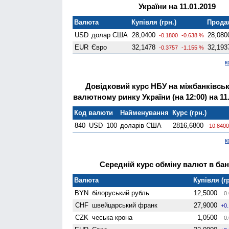
України на 11.01.2019
Валюта
Купівля (грн.)
Продаж
USD
долар США
28,0400
28,080
-0.1800
-0.638 %
EUR
Євро
32,1478
32,193
-0.3757
-1.155 %
к
Довідковий курс НБУ на міжбанківсь
валютному ринку України (на 12:00) на 11
Код валюти
Найменування
Курс (грн.)
840
USD
100
доларів США
2816,6800
-10.8400
к
Середній курс обміну валют в банк
Валюта
Купівля (гр
BYN
білоруський рубль
12,5000
0.
CHF
швейцарський франк
27,9000
+0
CZK
чеська крона
1,0500
0.