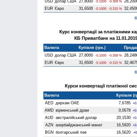
USD
долар США
27,8000
28,200
-0.1000
-0.358 %
EUR
Євро
31,6500
32,450
-0.1000
-0.315 %
к
Курс конвертації за платіжними к
КБ Приватбанк на 11.01.201
Валюта
Купівля (грн.)
Продаж
USD
долар США
27,8000
28,248
-0.1000
-0.358 %
EUR
Євро
31,6500
32,467
-0.1000
-0.315 %
к
Курси конвертації платіжної сис
Валюта
Купівля (г
AED
дирхам ОАЕ
7,6785
+0
AMD
вiрменський драм
0,0578
+0
AUD
австралійський долар
20,1530
+0
AZN
азербайджанський манат
16,5920
+0
BGN
болгарський лев
16,5620
+0