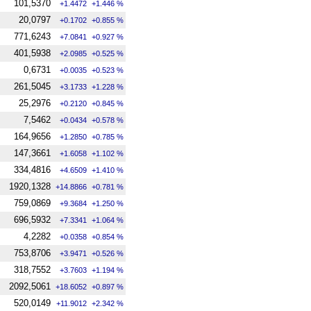
101,5370
+1.4472
+1.446 %
20,0797
+0.1702
+0.855 %
771,6243
+7.0841
+0.927 %
401,5938
+2.0985
+0.525 %
0,6731
+0.0035
+0.523 %
261,5045
+3.1733
+1.228 %
25,2976
+0.2120
+0.845 %
7,5462
+0.0434
+0.578 %
164,9656
+1.2850
+0.785 %
147,3661
+1.6058
+1.102 %
334,4816
+4.6509
+1.410 %
1920,1328
+14.8866
+0.781 %
759,0869
+9.3684
+1.250 %
696,5932
+7.3341
+1.064 %
4,2282
+0.0358
+0.854 %
753,8706
+3.9471
+0.526 %
318,7552
+3.7603
+1.194 %
2092,5061
+18.6052
+0.897 %
520,0149
+11.9012
+2.342 %