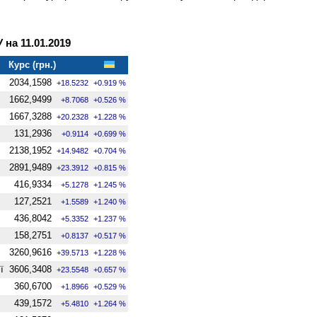
на 11.01.2019
Курс (грн.)
2034,1598
+18.5232
+0.919 %
1662,9499
+8.7068
+0.526 %
1667,3288
+20.2328
+1.228 %
131,2936
+0.9114
+0.699 %
2138,1952
+14.9482
+0.704 %
2891,9489
+23.3912
+0.815 %
416,9334
+5.1278
+1.245 %
127,2521
+1.5589
+1.240 %
436,8042
+5.3352
+1.237 %
158,2751
+0.8137
+0.517 %
3260,9616
+39.5713
+1.228 %
ї
3606,3408
+23.5548
+0.657 %
360,6700
+1.8966
+0.529 %
439,1572
+5.4810
+1.264 %