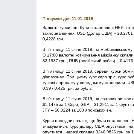
Підсумки дня 11.01.2019
Валютні курси, що були встановлені НБУ в п`я
таких значеннях: USD (долар США) – 28,2701 г
0,4228 грн.
В п`ятницу, 11 січня 2019, на міжбанківськом
О 17:00 валютні котирування міжбанку склали:
32,1937 грн., RUB (російський рубль) – 0,4176 
В п`ятницу, 11 січня 2019, середні курси обмі
діапазонах. При цьому курс євро зріс; курс руб
купівлі / продажу у середньому становили: USD 
0,39 / 0,425 грн. за рубль.
В п`ятницу, 11 січня 2019, на світових ринка
$1,1475 за 1 Євро, GBP – $1,2811 за 1 фунт с
JPY – $0,9224 за 100 японських єн.
Курси провідних валют, що були встановлені 
знижуватися. Курс долару США опустився і нар
опустився і наразі складає 3246,9826 грн. за 