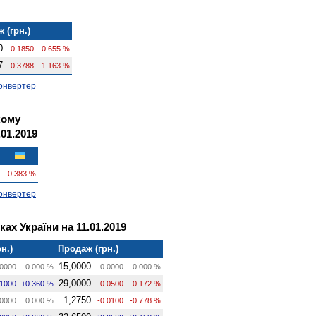
 (грн.)
0
-0.1850
-0.655 %
7
-0.3788
-1.163 %
онвертер
кому
.01.2019
-0.383 %
онвертер
ах України на 11.01.2019
н.)
Продаж (грн.)
15,0000
0000
0.000 %
0.0000
0.000 %
29,0000
.1000
+0.360 %
-0.0500
-0.172 %
1,2750
0000
0.000 %
-0.0100
-0.778 %