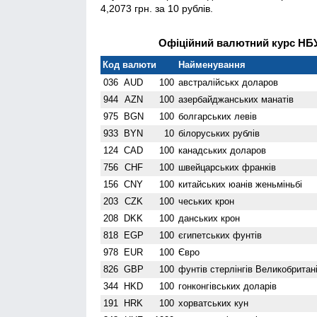
4,2073 грн. за 10 рублів.
Офіційний валютний курс НБУ 
Код валюти
Найменування
036
AUD
100
австралійськх доларов
944
AZN
100
азербайджанських манатів
975
BGN
100
болгарських левів
933
BYN
10
білоруських рублів
124
CAD
100
канадських доларов
756
CHF
100
швейцарських франків
156
CNY
100
китайських юанів женьмiньбi
203
CZK
100
чеських крон
208
DKK
100
данських крон
818
EGP
100
єгипетських фунтів
978
EUR
100
Євро
826
GBP
100
фунтів стерлінгів Велико­британі
344
HKD
100
гонконгівських доларів
191
HRK
100
хорватських кун