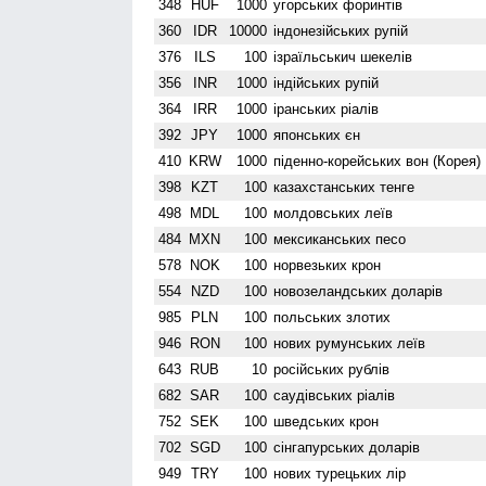
348
HUF
1000
угорських форинтів
360
IDR
10000
індонезійських рупій
376
ILS
100
ізраїльськич шекелів
356
INR
1000
індійських рупій
364
IRR
1000
іранських ріалів
392
JPY
1000
японських єн
410
KRW
1000
піденно-корейських вон (Корея)
398
KZT
100
казахстанських тенге
498
MDL
100
молдовських леїв
484
MXN
100
мексиканських песо
578
NOK
100
норвезьких крон
554
NZD
100
ново­зеландських доларів
985
PLN
100
польських злотих
946
RON
100
нових румунських леїв
643
RUB
10
російських рублів
682
SAR
100
саудівських ріалів
752
SEK
100
шведських крон
702
SGD
100
сінгапурських доларів
949
TRY
100
нових турецьких лір