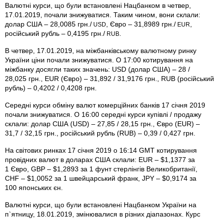
Валютні курси, що були встановлені Нацбанком в четвер,
17.01.2019, почали знижуватися. Таким чином, вони склали:
долар США – 28,0085 грн./
, Євро – 31,8989 грн./
,
USD
EUR
російський рубль – 0,4195 грн./
.
RUB
В четвер, 17.01.2019, на міжбанківському валютному ринку
України ціни почали знижуватися. О 17:00 котирування на
міжбанку досягли таких значень: USD (долар США) – 28 /
28,025 грн., EUR (Євро) – 31,892 / 31,9176 грн., RUB (російський
рубль) – 0,4202 / 0,4208 грн.
Середні курси обміну валют комерційних банків 17 січня 2019
почали знижуватися. О 16:00 середні курси купівлі / продажу
склали: долар США (USD) – 27,85 / 28,15 грн., Євро (EUR) –
31,7 / 32,15 грн., російський рубль (RUB) – 0,39 / 0,427 грн.
На світових ринках 17 січня 2019 о 16:14 GMT котирування
провідних валют в доларах США склали: EUR – $1,1377 за
1 Євро, GBP – $1,2893 за 1 фунт стерлінгів Велико­британії,
CHF – $1,0052 за 1 швейцарський франк, JPY – $0,9174 за
100 японських єн.
Валютні курси, що були встановлені Нацбанком України на
п`ятницу, 18.01.2019, змінювалися в різних діапазонах. Курс