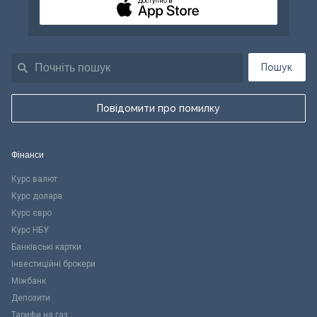
Доступно в
Пошук
Повідомити про помилку
Фінанси
Курс валют
Курс долара
Курс євро
Курс НБУ
Банківські картки
Інвестиційні брокери
Міжбанк
Депозити
Тарифи на газ