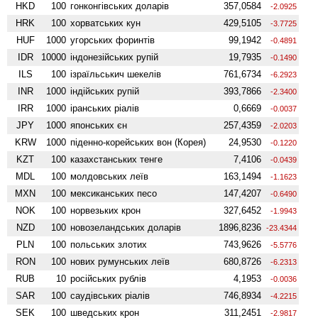
HKD
100
гонконгівських доларів
357,0584
-2.0925
HRK
100
хорватських кун
429,5105
-3.7725
HUF
1000
угорських форинтів
99,1942
-0.4891
IDR
10000
індонезійських рупій
19,7935
-0.1490
ILS
100
ізраїльськич шекелів
761,6734
-6.2923
INR
1000
індійських рупій
393,7866
-2.3400
IRR
1000
іранських ріалів
0,6669
-0.0037
JPY
1000
японських єн
257,4359
-2.0203
KRW
1000
піденно-корейських вон (Корея)
24,9530
-0.1220
KZT
100
казахстанських тенге
7,4106
-0.0439
MDL
100
молдовських леїв
163,1494
-1.1623
MXN
100
мексиканських песо
147,4207
-0.6490
NOK
100
норвезьких крон
327,6452
-1.9943
NZD
100
ново­зеландських доларів
1896,8236
-23.4344
PLN
100
польських злотих
743,9626
-5.5776
RON
100
нових румунських леїв
680,8726
-6.2313
RUB
10
російських рублів
4,1953
-0.0036
SAR
100
саудівських ріалів
746,8934
-4.2215
SEK
100
шведських крон
311,2451
-2.9817