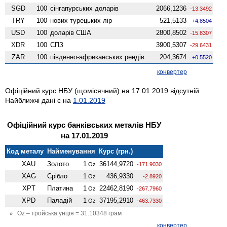
SGD
100
сінгапурських доларів
2066,1236
-13.3492
TRY
100
нових турецьких лір
521,5133
+4.8504
USD
100
доларів США
2800,8502
-15.8307
XDR
100
СПЗ
3900,5307
-29.6431
ZAR
100
південно-африканських рендів
204,3674
+0.5520
конвертер
Офіційний курс НБУ (щомісячний) на 17.01.2019 відсутній
Найближчі дані є на
1.01.2019
Офіційний курс банківських металів НБУ
на 17.01.2019
Код металу
Найменування
Курс (грн.)
XAU
Золото
1
36144,9720
Oz
-171.9030
XAG
Срібло
1
436,9330
Oz
-2.8920
XPT
Платина
1
22462,8190
Oz
-267.7960
XPD
Паладій
1
37195,2910
Oz
-463.7330
Oz – тройська унція = 31.10348 грам
конвертер