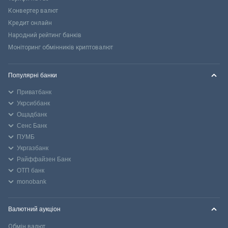
Конвертер валют
Кредит онлайн
Народний рейтинг банків
Моніторинг обмінників криптовалют
Популярні банки
Приватбанк
Укрсиббанк
Ощадбанк
Сенс Банк
ПУМБ
Укргазбанк
Райффайзен Банк
ОТП банк
monobank
Валютний аукціон
Обмін валют