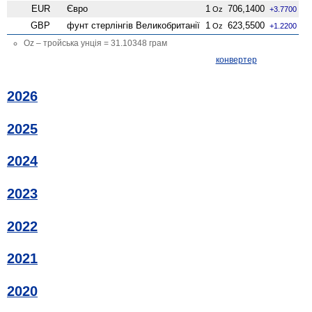
EUR
Євро
1
706,1400
Oz
+3.7700
GBP
фунт стерлінгів Велико­британії
1
623,5500
Oz
+1.2200
Oz – тройська унція = 31.10348 грам
конвертер
2026
2025
2024
2023
2022
2021
2020