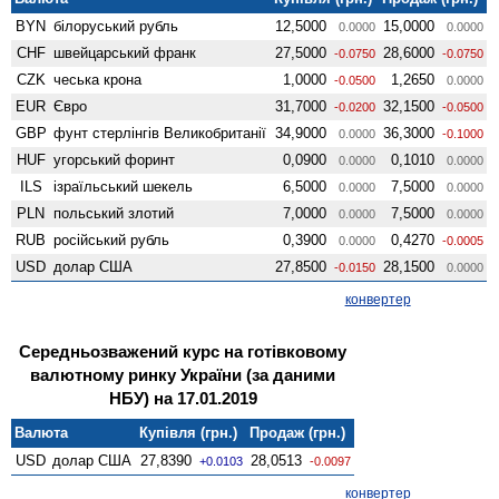
BYN
білоруський рубль
12,5000
15,0000
0.0000
0.0000
CHF
швейцарський франк
27,5000
28,6000
-0.0750
-0.0750
CZK
чеська крона
1,0000
1,2650
-0.0500
0.0000
EUR
Євро
31,7000
32,1500
-0.0200
-0.0500
GBP
фунт стерлінгів Велико­британії
34,9000
36,3000
0.0000
-0.1000
HUF
угорський форинт
0,0900
0,1010
0.0000
0.0000
ILS
ізраїльський шекель
6,5000
7,5000
0.0000
0.0000
PLN
польський злотий
7,0000
7,5000
0.0000
0.0000
RUB
російський рубль
0,3900
0,4270
0.0000
-0.0005
USD
долар США
27,8500
28,1500
-0.0150
0.0000
конвертер
Середньозважений курс на готівковому
валютному ринку України (за даними
НБУ) на 17.01.2019
Валюта
Купівля (грн.)
Продаж (грн.)
USD
долар США
27,8390
28,0513
+0.0103
-0.0097
конвертер