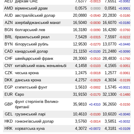
AED
дирхам ОАЕ
7,6377
7,6551
-0.0013
+0.0082
AMD
вiрменський драм
0,0575
0,0581
0.0000
+0.0001
AUD
австралійський долар
20,0880
20,2830
-0.0540
-0.0180
AZN
азербайджанський манат
16,5040
16,6070
-0.0030
+0.0180
BGN
болгарський лев
16,3180
16,4280
-0.0090
-0.0760
BRL
бразильський реал
7,5428
7,5597
-0.0315
-0.0222
BYN
білоруський рубль
12,9530
13,0770
-0.0270
+0.0440
CAD
канадський долар
21,1150
21,2480
+0.0100
+0.0090
CHF
швейцарський франк
28,3060
28,4830
-0.0510
-0.1760
CNY
китайський юань женьмiньбi
4,1458
4,1565
-0.0103
-0.0051
CZK
чеська крона
1,2475
1,2577
-0.0018
-0.0061
DKK
данська крона
4,2757
4,3034
-0.0029
-0.0199
EGP
єгипетський фунт
1,5610
1,5745
-0.0002
+0.0021
EUR
Євро
31,9150
32,1300
-0.0170
-0.1480
фунт стерлінгів Велико­
GBP
35,9810
36,2650
+0.4310
-0.0150
британії
GEL
грузинський ларі
10,4610
10,6020
-0.0100
+0.0040
HKD
гонконгівський долар
3,5760
3,5851
-0.0014
+0.0032
HRK
хорватська куна
4,3072
4,3181
+0.0072
+0.0109