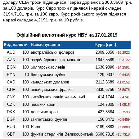
долару США трохи підвищився і зараз дорівнює 2803,3609 грн.
за 100 доларів. Курс Євро трохи піднявся і наразі складає
3194,7101 грн. за 100 євро. Курс російського рубля піднявся і
наразі складає 4,2191 грн. за 10 рублів.
Офіційний валютний курс НБУ на 17.01.2019
Код валюти
Найменування
Курс (грн.)
AUD
100
австралійськх доларов
2009,5050
-16.2922
AZN
100
азербайджанських манатів
1647,5589
-9.3122
BGN
100
болгарських левів
1630,9890
-14.2591
BYN
10
білоруських рублів
129,9337
-0.6435
CAD
100
канадських доларов
2112,3689
-11.0152
CHF
100
швейцарських франків
2830,6756
-25.5078
CNY
100
китайських юанів женьмiньбi
414,1744
-2.4741
CZK
100
чеських крон
124,7805
-1.0515
DKK
100
данських крон
427,3584
-3.7593
EGP
100
єгипетських фунтів
156,8471
-0.8459
EUR
100
Євро
3189,8883
-27.8880
GBP
100
фунтів стерлінгів Велико­британії
3600,7318
-13.7318