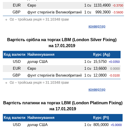
EUR
Євро
1
1133,4900
Oz
-0.3700
GBP
фунт стерлінгів Велико­британії
1
999,3900
Oz
-3.5600
Oz – тройська унція = 31.10348 грам
конвертер
Вартість срібла на торгах LBM (London Silver Fixing)
на 17.01.2019
Код валюти
Найменування
Курс (Ag)
USD
долар США
1
15,5750
Oz
+0.0350
EUR
Євро
1
13,6600
Oz
0.0000
GBP
фунт стерлінгів Велико­британії
1
12,0800
Oz
-0.0100
Oz – тройська унція = 31.10348 грам
конвертер
Вартість платини на торгах LBM (London Platinum Fixing)
на 17.01.2019
Код валюти
Найменування
Курс (Pt)
USD
долар США
1
805,0000
Oz
+5.0000