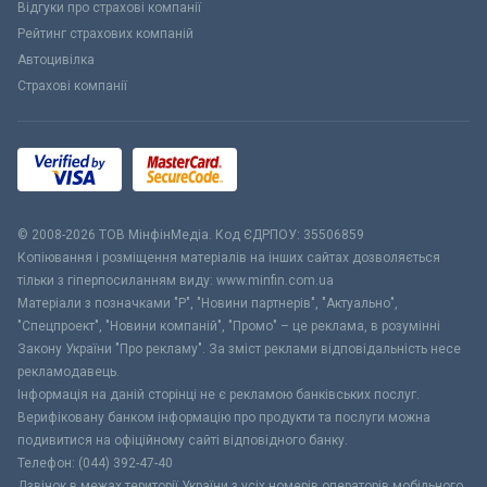
Відгуки про страхові компанії
Рейтинг страхових компаній
Автоцивілка
Страхові компанії
© 2008-2026 ТОВ МiнфiнМедiа. Код ЄДРПОУ: 35506859
Копіювання і розміщення матеріалів на інших сайтах дозволяється
тільки з гіперпосиланням виду: www.minfin.com.ua
Матеріали з позначками "Р", "Новини партнерів", "Актуально",
"Спецпроект", "Новини компаній", "Промо" – це реклама, в розумінні
Закону України "Про рекламу". За зміст реклами відповідальність несе
рекламодавець.
Інформація на даній сторінці не є рекламою банківських послуг.
Верифіковану банком інформацію про продукти та послуги можна
подивитися на офіційному сайті відповідного банку.
Телефон: (044) 392-47-40
Дзвінок в межах території України з усіх номерів операторів мобільного