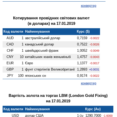
конвертер
Котирування провідних світових валют
(в доларах) на 17.01.2019
Код валюти
Найменування
Курс ($)
AUD
1
австралійський долар
0,7159
-0.0022
CAD
1
канадський долар
0,7522
-0.0026
CHF
1
швейцарський франк
1,0052
-0.0049
CNY
10
китайських юанів женьмiньбi
1,4757
-0.0043
EUR
1
Євро
1,1377
-0.0017
GBP
1
фунт стерлінгів Велико­британії
1,2893
+0.0031
JPY
100
японських єн
0,9174
-0.0022
конвертер
Вартість золота на торгах LBM (London Gold Fixing)
на 17.01.2019
Код валюти
Найменування
Курс (Au)
USD
долар США
1
1290,7000
Oz
-1.6000