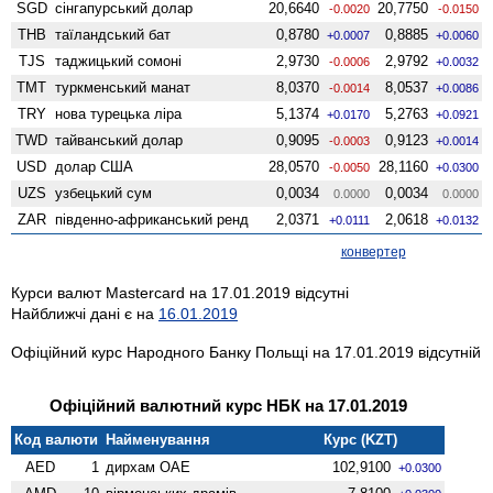
SGD
сінгапурський долар
20,6640
20,7750
-0.0020
-0.0150
THB
таїландський бат
0,8780
0,8885
+0.0007
+0.0060
TJS
таджицький сомоні
2,9730
2,9792
-0.0006
+0.0032
TMT
туркменський манат
8,0370
8,0537
-0.0014
+0.0086
TRY
нова турецька ліра
5,1374
5,2763
+0.0170
+0.0921
TWD
тайванський долар
0,9095
0,9123
-0.0003
+0.0014
USD
долар США
28,0570
28,1160
-0.0050
+0.0300
UZS
узбецький сум
0,0034
0,0034
0.0000
0.0000
ZAR
південно-африканський ренд
2,0371
2,0618
+0.0111
+0.0132
конвертер
Курси валют Mastercard на 17.01.2019 відсутні
Найближчі дані є на
16.01.2019
Офіційний курс Народного Банку Польщі на 17.01.2019 відсутній
Офіційний валютний курс НБК на 17.01.2019
Код валюти
Найменування
Курс (KZT)
AED
1
дирхам ОАЕ
102,9100
+0.0300