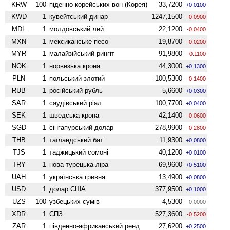
KRW
100
піденно-корейських вон (Корея)
33,7200
+0.0100
KWD
1
кувейтський динар
1247,1500
-0.0900
MDL
1
молдовський лей
22,1200
-0.0400
MXN
1
мексиканське песо
19,8700
-0.0200
MYR
1
малайзійський рингіт
91,9800
-0.1100
NOK
1
норвезька крона
44,3000
+0.1300
PLN
1
польський злотий
100,5300
-0.1400
RUB
1
російський рубль
5,6600
+0.0300
SAR
1
саудівський ріал
100,7700
+0.0400
SEK
1
шведська крона
42,1400
-0.0600
SGD
1
сінгапурський долар
278,9900
-0.2800
THB
1
таїландський бат
11,9300
+0.0800
TJS
1
таджицький сомоні
40,1200
+0.0100
TRY
1
нова турецька ліра
69,9600
+0.5100
UAH
1
українська гривня
13,4900
+0.0800
USD
1
долар США
377,9500
+0.1000
UZS
100
узбецьких сумів
4,5300
0.0000
XDR
1
СПЗ
527,3600
-0.5200
ZAR
1
південно-африканський ренд
27,6200
+0.2500