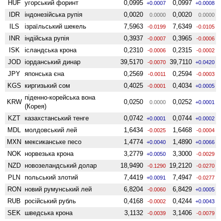
HUF
угорський форинт
0,0995
0,0997
+0.0007
+0.0008
IDR
індонезійська рупія
0,0020
0,0020
0.0000
0.0000
ILS
ізраїльський шекель
7,5963
7,6349
-0.0199
-0.0105
INR
індійська рупія
0,3937
0,3965
-0.0007
-0.0006
ISK
ісландська крона
0,2310
0,2315
-0.0006
-0.0002
JOD
іорданський динар
39,5170
39,7110
-0.0070
+0.0420
JPY
японська єна
0,2569
0,2594
-0.0011
-0.0003
KGS
киргизький сом
0,4025
0,4034
-0.0001
+0.0005
піденно-корейська вона
KRW
0,0250
0,0252
0.0000
+0.0001
(Корея)
KZT
казахстанський тенге
0,0742
0,0744
+0.0001
+0.0002
MDL
молдовський лей
1,6434
1,6468
-0.0025
-0.0004
MXN
мексиканське песо
1,4774
1,4890
+0.0040
+0.0066
NOK
норвезька крона
3,2779
3,3000
+0.0050
-0.0029
NZD
ново­зеландський долар
18,9490
19,2120
-0.1290
-0.0270
PLN
польський злотий
7,4419
7,4947
+0.0091
-0.0277
RON
новий румунський лей
6,8204
6,8429
-0.0060
+0.0005
RUB
російський рубль
0,4168
0,4244
-0.0002
+0.0043
SEK
шведська крона
3,1132
3,1406
-0.0039
-0.0079