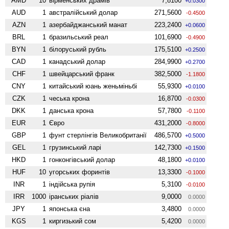
AMD
10
вiрменських драмів
7,8100
+0.0300
AUD
1
австралійський долар
271,5600
-0.4500
AZN
1
азербайджанський манат
223,2400
+0.0600
BRL
1
бразильський реал
101,6900
-0.4900
BYN
1
білоруський рубль
175,5100
+0.2500
CAD
1
канадський долар
284,9900
+0.2700
CHF
1
швейцарський франк
382,5000
-1.1800
CNY
1
китайський юань женьмiньбi
55,9300
+0.0100
CZK
1
чеська крона
16,8700
-0.0300
DKK
1
данська крона
57,7800
-0.1100
EUR
1
Євро
431,2000
-0.8000
GBP
1
фунт стерлінгів Велико­британії
486,5700
+0.5000
GEL
1
грузинський ларі
142,7300
+0.1500
HKD
1
гонконгівський долар
48,1800
+0.0100
HUF
10
угорських форинтів
13,3300
-0.1000
INR
1
індійська рупія
5,3100
-0.0100
IRR
1000
іранських ріалів
9,0000
0.0000
JPY
1
японська єна
3,4800
0.0000
KGS
1
киргизький сом
5,4200
0.0000