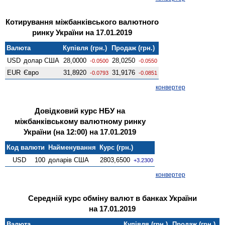
Котирування міжбанківського валютного
ринку України на 17.01.2019
Валюта
Купівля (грн.)
Продаж (грн.)
USD
долар США
28,0000
28,0250
-0.0500
-0.0550
EUR
Євро
31,8920
31,9176
-0.0793
-0.0851
конвертер
Довідковий курс НБУ на
міжбанківському валютному ринку
України (на 12:00) на 17.01.2019
Код валюти
Найменування
Курс (грн.)
USD
100
доларів США
2803,6500
+3.2300
конвертер
Середній курс обміну валют в банках України
на 17.01.2019
Валюта
Купівля (грн.)
Продаж (грн.)