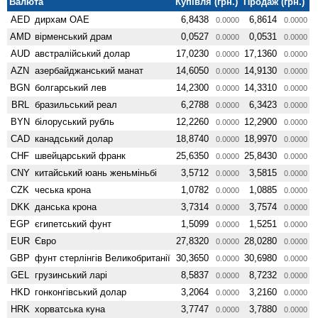
Валюта
Купівля (грн.)
Продаж (грн.)
AED
дирхам ОАЕ
6,8438
6,8614
0.0000
0.0000
AMD
вiрменський драм
0,0527
0,0531
0.0000
0.0000
AUD
австралійський долар
17,0230
17,1360
0.0000
0.0000
AZN
азербайджанський манат
14,6050
14,9130
0.0000
0.0000
BGN
болгарський лев
14,2300
14,3310
0.0000
0.0000
BRL
бразильський реал
6,2788
6,3423
0.0000
0.0000
BYN
білоруський рубль
12,2260
12,2900
0.0000
0.0000
CAD
канадський долар
18,8740
18,9970
0.0000
0.0000
CHF
швейцарський франк
25,6350
25,8430
0.0000
0.0000
CNY
китайський юань женьмiньбi
3,5712
3,5815
0.0000
0.0000
CZK
чеська крона
1,0782
1,0885
0.0000
0.0000
DKK
данська крона
3,7314
3,7574
0.0000
0.0000
EGP
єгипетський фунт
1,5099
1,5251
0.0000
0.0000
EUR
Євро
27,8320
28,0280
0.0000
0.0000
GBP
фунт стерлінгів Велико­британії
30,3650
30,6980
0.0000
0.0000
GEL
грузинський ларі
8,5837
8,7232
0.0000
0.0000
HKD
гонконгівський долар
3,2064
3,2160
0.0000
0.0000
HRK
хорватська куна
3,7747
3,7880
0.0000
0.0000