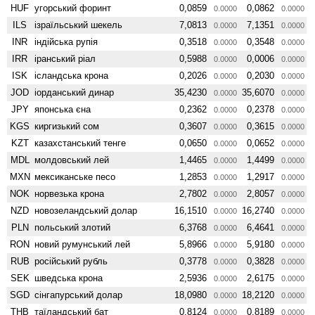
HUF
угорський форинт
0,0859
0,0862
0.0000
0.0000
ILS
ізраїльський шекель
7,0813
7,1351
0.0000
0.0000
INR
індійська рупія
0,3518
0,3548
0.0000
0.0000
IRR
іранський ріал
0,5988
0,0006
0.0000
0.0000
ISK
ісландська крона
0,2026
0,2030
0.0000
0.0000
JOD
іорданський динар
35,4230
35,6070
0.0000
0.0000
JPY
японська єна
0,2362
0,2378
0.0000
0.0000
KGS
киргизький сом
0,3607
0,3615
0.0000
0.0000
KZT
казахстанський тенге
0,0650
0,0652
0.0000
0.0000
MDL
молдовський лей
1,4465
1,4499
0.0000
0.0000
MXN
мексиканське песо
1,2853
1,2917
0.0000
0.0000
NOK
норвезька крона
2,7802
2,8057
0.0000
0.0000
NZD
ново­зеландський долар
16,1510
16,2740
0.0000
0.0000
PLN
польський злотий
6,3768
6,4641
0.0000
0.0000
RON
новий румунський лей
5,8966
5,9180
0.0000
0.0000
RUB
російський рубль
0,3778
0,3828
0.0000
0.0000
SEK
шведська крона
2,5936
2,6175
0.0000
0.0000
SGD
сінгапурський долар
18,0980
18,2120
0.0000
0.0000
THB
таїландський бат
0,8124
0,8189
0.0000
0.0000