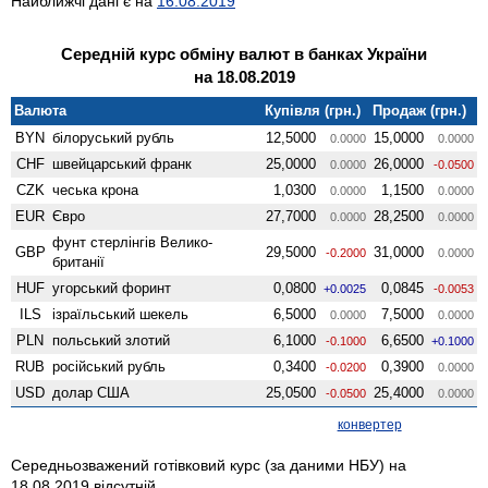
Найближчі дані є на
16.08.2019
Середній курс обміну валют в банках України
на 18.08.2019
Валюта
Купівля (грн.)
Продаж (грн.)
BYN
білоруський рубль
12,5000
15,0000
0.0000
0.0000
CHF
швейцарський франк
25,0000
26,0000
0.0000
-0.0500
CZK
чеська крона
1,0300
1,1500
0.0000
0.0000
EUR
Євро
27,7000
28,2500
0.0000
0.0000
фунт стерлінгів Велико­
GBP
29,5000
31,0000
-0.2000
0.0000
британії
HUF
угорський форинт
0,0800
0,0845
+0.0025
-0.0053
ILS
ізраїльський шекель
6,5000
7,5000
0.0000
0.0000
PLN
польський злотий
6,1000
6,6500
-0.1000
+0.1000
RUB
російський рубль
0,3400
0,3900
-0.0200
0.0000
USD
долар США
25,0500
25,4000
-0.0500
0.0000
конвертер
Середньозважений готівковий курс (за даними НБУ) на
18.08.2019 відсутній