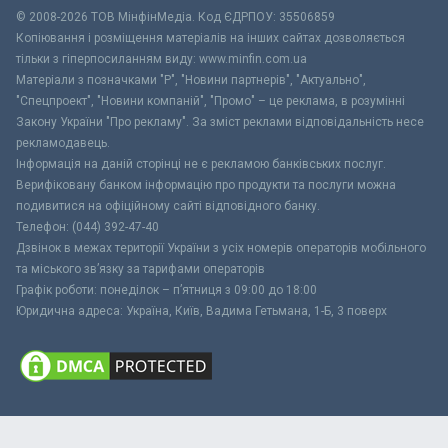
© 2008-2026 ТОВ МiнфiнМедiа. Код ЄДРПОУ: 35506859
Копіювання і розміщення матеріалів на інших сайтах дозволяється
тільки з гіперпосиланням виду: www.minfin.com.ua
Матеріали з позначками "Р", "Новини партнерів", "Актуально",
"Спецпроект", "Новини компаній", "Промо" – це реклама, в розумінні
Закону України "Про рекламу". За зміст реклами відповідальність несе
рекламодавець.
Інформація на даній сторінці не є рекламою банківських послуг.
Верифіковану банком інформацію про продукти та послуги можна
подивитися на офіційному сайті відповідного банку.
Телефон: (044) 392-47-40
Дзвінок в межах території України з усіх номерів операторів мобільного
та міського зв’язку за тарифами операторів
Графік роботи: понеділок – п’ятниця з 09:00 до 18:00
Юридична адреса: Україна, Київ, Вадима Гетьмана, 1-Б, 3 поверх