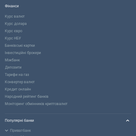
Фінанси
Курс валют
Курс долара
Курс євро
Курс НБУ
Банківські картки
Інвестиційні брокери
Міжбанк
Депозити
Тарифи на газ
Конвертер валют
Кредит онлайн
Народний рейтинг банків
Моніторинг обмінників криптовалют
Популярні банки
Приватбанк