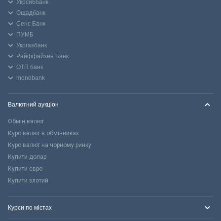
Укрсиббанк
Ощадбанк
Сенс Банк
ПУМБ
Укргазбанк
Райффайзен Банк
ОТП банк
monobank
Валютний аукціон
Обмін валют
Курс валют в обмінниках
Курс валют на чорному ринку
Купити долар
Купити євро
Купити злотий
Курси по містах