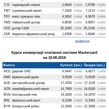
TJS
таджицький сомоні
2,6643
2,6706
0.0000
0.0000
TMT
туркменський манат
7,2043
7,2214
0.0000
0.0000
TRY
нова турецька ліра
4,5052
4,5670
0.0000
0.0000
TWD
тайванський долар
0,8030
0,8057
0.0000
0.0000
USD
долар США
25,1500
25,2100
0.0000
0.0000
ZAR
південно-африканський ренд
1,6368
1,6648
0.0000
0.0000
конвертер
Курси конвертації платіжної системи Mastercard
на 18.08.2019
Валюта
Купівля (грн.)
Продаж (грн.)
AED
дирхам ОАЕ
6,8447
6,8577
0.0000
0.0000
AMD
вiрменський драм
0,0530
0,0530
0.0000
0.0000
AUD
австралійський долар
17,0250
17,1130
0.0000
0.0000
AZN
азербайджанський манат
14,7900
14,8160
0.0000
0.0000
BGN
болгарський лев
14,2600
14,2870
0.0000
0.0000
BRL
бразильський реал
6,2194
6,3341
0.0000
0.0000
BYN
білоруський рубль
12,2830
12,3040
0.0000
0.0000