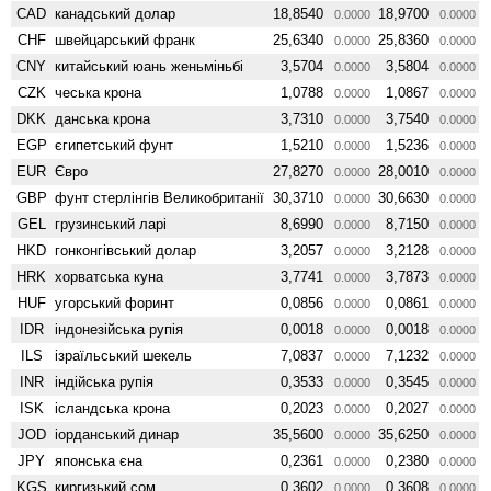
CAD
канадський долар
18,8540
18,9700
0.0000
0.0000
CHF
швейцарський франк
25,6340
25,8360
0.0000
0.0000
CNY
китайський юань женьмiньбi
3,5704
3,5804
0.0000
0.0000
CZK
чеська крона
1,0788
1,0867
0.0000
0.0000
DKK
данська крона
3,7310
3,7540
0.0000
0.0000
EGP
єгипетський фунт
1,5210
1,5236
0.0000
0.0000
EUR
Євро
27,8270
28,0010
0.0000
0.0000
GBP
фунт стерлінгів Велико­британії
30,3710
30,6630
0.0000
0.0000
GEL
грузинський ларі
8,6990
8,7150
0.0000
0.0000
HKD
гонконгівський долар
3,2057
3,2128
0.0000
0.0000
HRK
хорватська куна
3,7741
3,7873
0.0000
0.0000
HUF
угорський форинт
0,0856
0,0861
0.0000
0.0000
IDR
індонезійська рупія
0,0018
0,0018
0.0000
0.0000
ILS
ізраїльський шекель
7,0837
7,1232
0.0000
0.0000
INR
індійська рупія
0,3533
0,3545
0.0000
0.0000
ISK
ісландська крона
0,2023
0,2027
0.0000
0.0000
JOD
іорданський динар
35,5600
35,6250
0.0000
0.0000
JPY
японська єна
0,2361
0,2380
0.0000
0.0000
KGS
киргизький сом
0,3602
0,3608
0.0000
0.0000