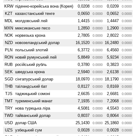
KRW
піденно-корейська вона (Корея)
0,0208
0,0209
0.0000
0.0000
KZT
казахстанський тенге
0,0650
0,0652
0.0000
0.0000
MDL
молдовський лей
1,4415
1,4447
0.0000
0.0000
MXN
мексиканське песо
1,2850
1,2900
0.0000
0.0000
NOK
норвезька крона
2,7805
2,8022
0.0000
0.0000
NZD
ново­зеландський долар
16,1520
16,2480
0.0000
0.0000
PLN
польський злотий
6,3772
6,4560
0.0000
0.0000
RON
новий румунський лей
5,8849
5,9234
0.0000
0.0000
RUB
російський рубль
0,3780
0,3823
0.0000
0.0000
SEK
шведська крона
2,5940
2,6138
0.0000
0.0000
SGD
сінгапурський долар
18,0970
18,1790
0.0000
0.0000
THB
таїландський бат
0,8127
0,8169
0.0000
0.0000
TJS
таджицький сомоні
2,6635
2,6681
0.0000
0.0000
TMT
туркменський манат
7,1935
7,2068
0.0000
0.0000
TRY
нова турецька ліра
4,5081
4,5543
0.0000
0.0000
TWD
тайванський долар
0,8037
0,8064
0.0000
0.0000
USD
долар США
25,1430
25,1860
0.0000
0.0000
UZS
узбецький сум
0,0028
0,0028
0.0000
0.0000