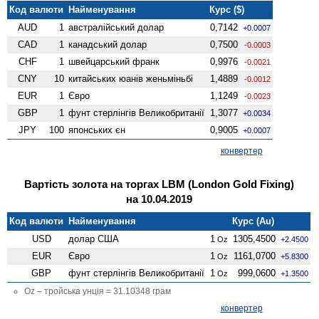
Код валюти
Найменування
Курс ($)
AUD
1
австралійський долар
0,7142
+0.0007
CAD
1
канадський долар
0,7500
-0.0003
CHF
1
швейцарський франк
0,9976
-0.0021
CNY
10
китайських юанів женьмiньбi
1,4889
-0.0012
EUR
1
Євро
1,1249
-0.0023
GBP
1
фунт стерлінгів Велико­британії
1,3077
+0.0034
JPY
100
японських єн
0,9005
+0.0007
конвертер
Вартість золота на торгах LBM (London Gold Fixing)
на 10.04.2019
Код валюти
Найменування
Курс (Au)
USD
долар США
1
1305,4500
Oz
+2.4500
EUR
Євро
1
1161,0700
Oz
+5.8300
GBP
фунт стерлінгів Велико­британії
1
999,0600
Oz
+1.3500
Oz – тройська унція = 31.10348 грам
конвертер