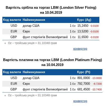
Вартість срібла на торгах LBM (London Silver Fixing)
на 10.04.2019
Код валюти
Найменування
Курс (Ag)
USD
долар США
1
15,2450
Oz
-0.0100
EUR
Євро
1
13,5200
Oz
-0.0100
GBP
фунт стерлінгів Велико­британії
1
11,6500
Oz
-0.0100
Oz – тройська унція = 31.10348 грам
конвертер
Вартість платини на торгах LBM (London Platinum Fixing)
на 10.04.2019
Код валюти
Найменування
Курс (Pt)
USD
долар США
1
891,0000
Oz
-13.0000
EUR
Євро
1
792,7000
Oz
-8.7200
GBP
фунт стерлінгів Велико­британії
1
681,4500
Oz
-10.7400
Oz – тройська унція = 31.10348 грам
конвертер