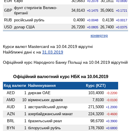
EUR
Євро
30,0683
30,1811
+0.2078
+0.0690
фунт стерлінгів Велико­
GBP
34,8143
35,0901
+0.1475
+0.1721
британії
RUB
російський рубль
0,4090
0,4138
+0.0048
+0.0017
USD
долар США
26,7200
26,7400
+0.0805
+0.0375
конвертер
Курси валют Mastercard на 10.04.2019 відсутні
Найближчі дані є на
31.03.2019
Офіційний курс Народного Банку Польщі на 10.04.2019 відсутній
Офіційний валютний курс НБК на 10.04.2019
Код валюти
Найменування
Курс (KZT)
AED
1
дирхам ОАЕ
103,4000
-0.2200
AMD
10
вiрменських драмів
7,8100
-0.0100
AUD
1
австралійський долар
271,5000
+1.2000
AZN
1
азербайджанський манат
224,3200
-0.4600
BRL
1
бразильський реал
98,6700
+0.3900
BYN
1
білоруський рубль
178,7600
+0.6800