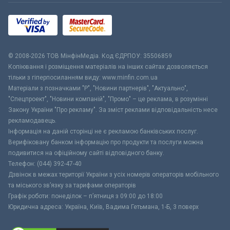
© 2008-2026 ТОВ МiнфiнМедiа. Код ЄДРПОУ: 35506859
Копіювання і розміщення матеріалів на інших сайтах дозволяється
тільки з гіперпосиланням виду: www.minfin.com.ua
Матеріали з позначками "Р", "Новини партнерів", "Актуально",
"Спецпроект", "Новини компаній", "Промо" – це реклама, в розумінні
Закону України "Про рекламу". За зміст реклами відповідальність несе
рекламодавець.
Інформація на даній сторінці не є рекламою банківських послуг.
Верифіковану банком інформацію про продукти та послуги можна
подивитися на офіційному сайті відповідного банку.
Телефон: (044) 392-47-40
Дзвінок в межах території України з усіх номерів операторів мобільного
та міського зв’язку за тарифами операторів
Графік роботи: понеділок – п’ятниця з 09:00 до 18:00
Юридична адреса: Україна, Київ, Вадима Гетьмана, 1-Б, 3 поверх