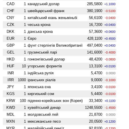
CAD
1
канадський долар
285,5800
+1.1000
CHF
1
швейцарський франк
380,1900
-0.5100
CNY
1
китайський юань женьмiньбi
56,6100
-0.0400
CZK
1
чеська крона
16,7200
+0.0400
DKK
1
данська крона
57,3600
+0.0600
EUR
1
Євро
428,1100
+0.4500
GBP
1
фунт стерлінгів Велико­британії
497,0400
+0.0400
GEL
1
грузинський ларі
141,6000
-0.4000
HKD
1
гонконгівський долар
48,4200
-0.0800
HUF
10
угорських форинтів
13,3100
+0.0100
INR
1
індійська рупія
5,4700
0.0000
IRR
1000
іранських ріалів
9,0000
-0.1000
JPY
1
японська єна
3,4100
-0.0100
KGS
1
киргизький сом
5,4400
-0.0100
KRW
100
піденно-корейських вон (Корея)
33,3400
+0.1100
KWD
1
кувейтський динар
1248,5500
-1.4500
MDL
1
молдовський лей
21,8700
0.0000
MXN
1
мексиканське песо
20,0500
+0.1200
MYR
1
малайзійський рингіт
92,8100
-0.1200