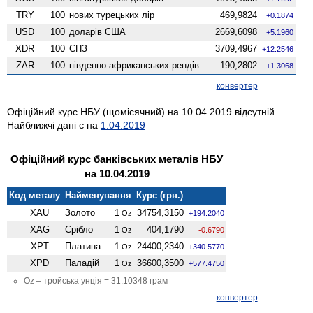
TRY
100
нових турецьких лір
469,9824
+0.1874
USD
100
доларів США
2669,6098
+5.1960
XDR
100
СПЗ
3709,4967
+12.2546
ZAR
100
південно-африканських рендів
190,2802
+1.3068
конвертер
Офіційний курс НБУ (щомісячний) на 10.04.2019 відсутній
Найближчі дані є на
1.04.2019
Офіційний курс банківських металів НБУ
на 10.04.2019
Код металу
Найменування
Курс (грн.)
XAU
Золото
1
34754,3150
Oz
+194.2040
XAG
Срібло
1
404,1790
Oz
-0.6790
XPT
Платина
1
24400,2340
Oz
+340.5770
XPD
Паладій
1
36600,3500
Oz
+577.4750
Oz – тройська унція = 31.10348 грам
конвертер