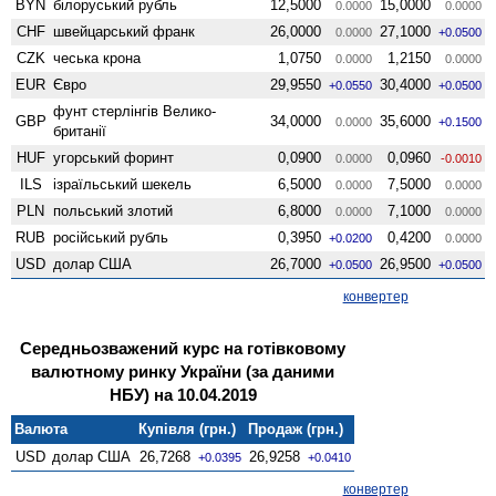
BYN
білоруський рубль
12,5000
15,0000
0.0000
0.0000
CHF
швейцарський франк
26,0000
27,1000
0.0000
+0.0500
CZK
чеська крона
1,0750
1,2150
0.0000
0.0000
EUR
Євро
29,9550
30,4000
+0.0550
+0.0500
фунт стерлінгів Велико­
GBP
34,0000
35,6000
0.0000
+0.1500
британії
HUF
угорський форинт
0,0900
0,0960
0.0000
-0.0010
ILS
ізраїльський шекель
6,5000
7,5000
0.0000
0.0000
PLN
польський злотий
6,8000
7,1000
0.0000
0.0000
RUB
російський рубль
0,3950
0,4200
+0.0200
0.0000
USD
долар США
26,7000
26,9500
+0.0500
+0.0500
конвертер
Середньозважений курс на готівковому
валютному ринку України (за даними
НБУ) на 10.04.2019
Валюта
Купівля (грн.)
Продаж (грн.)
USD
долар США
26,7268
26,9258
+0.0395
+0.0410
конвертер