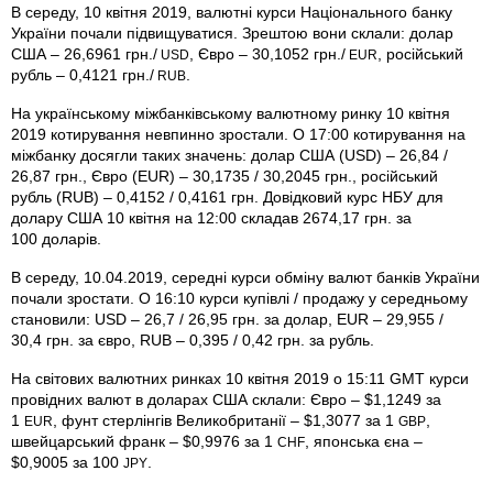
В середу, 10 квітня 2019, валютні курси Національного банку
України почали підвищуватися. Зрештою вони склали: долар
США – 26,6961 грн./
, Євро – 30,1052 грн./
, російський
USD
EUR
рубль – 0,4121 грн./
.
RUB
На українському міжбанківському валютному ринку 10 квітня
2019 котирування невпинно зростали. О 17:00 котирування на
міжбанку досягли таких значень: долар США (USD) – 26,84 /
26,87 грн., Євро (EUR) – 30,1735 / 30,2045 грн., російський
рубль (RUB) – 0,4152 / 0,4161 грн. Довідковий курс НБУ для
долару США 10 квітня на 12:00 складав 2674,17 грн. за
100 доларів.
В середу, 10.04.2019, середні курси обміну валют банків України
почали зростати. О 16:10 курси купівлі / продажу у середньому
становили: USD – 26,7 / 26,95 грн. за долар, EUR – 29,955 /
30,4 грн. за євро, RUB – 0,395 / 0,42 грн. за рубль.
На світових валютних ринках 10 квітня 2019 о 15:11 GMT курси
провідних валют в доларах США склали: Євро – $1,1249 за
1
, фунт стерлінгів Велико­британії – $1,3077 за 1
,
EUR
GBP
швейцарський франк – $0,9976 за 1
, японська єна –
CHF
$0,9005 за 100
.
JPY