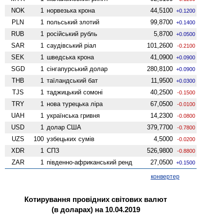
NOK
1
норвезька крона
44,5100
+0.1200
PLN
1
польський злотий
99,8700
+0.1400
RUB
1
російський рубль
5,8700
+0.0500
SAR
1
саудівський ріал
101,2600
-0.2100
SEK
1
шведська крона
41,0900
+0.0900
SGD
1
сінгапурський долар
280,8100
+0.0900
THB
1
таїландський бат
11,9500
+0.0300
TJS
1
таджицький сомоні
40,2500
-0.1500
TRY
1
нова турецька ліра
67,0500
-0.0100
UAH
1
українська гривня
14,2300
-0.0800
USD
1
долар США
379,7700
-0.7800
UZS
100
узбецьких сумів
4,5000
-0.0200
XDR
1
СПЗ
526,9800
-0.8800
ZAR
1
південно-африканський ренд
27,0500
+0.1500
конвертер
Котирування провідних світових валют
(в доларах) на 10.04.2019