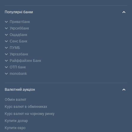
Популярні банки
Приватбанк
Укрсиббанк
Ощадбанк
Сенс Банк
ПУМБ
Укргазбанк
Райффайзен Банк
ОТП банк
monobank
Валютний аукціон
Обмін валют
Курс валют в обмінниках
Курс валют на чорному ринку
Купити долар
Купити євро