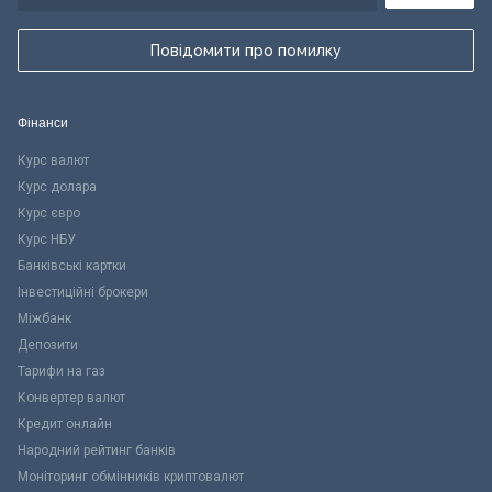
Повідомити про помилку
Фінанси
Курс валют
Курс долара
Курс євро
Курс НБУ
Банківські картки
Інвестиційні брокери
Міжбанк
Депозити
Тарифи на газ
Конвертер валют
Кредит онлайн
Народний рейтинг банків
Моніторинг обмінників криптовалют