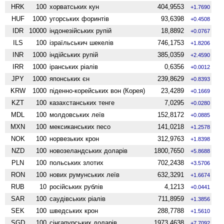
HRK
100
хорватських кун
404,9553
+1.7690
HUF
1000
угорських форинтів
93,6398
+0.4508
IDR
10000
індонезійських рупій
18,8892
+0.0767
ILS
100
ізраїльськич шекелів
746,1753
+1.8206
INR
1000
індійських рупій
385,0359
+2.4590
IRR
1000
іранських ріалів
0,6356
+0.0012
JPY
1000
японських єн
239,8629
+0.8393
KRW
1000
піденно-корейських вон (Корея)
23,4289
+0.1669
KZT
100
казахстанських тенге
7,0295
+0.0280
MDL
100
молдовських леїв
152,8172
+0.0885
MXN
100
мексиканських песо
141,0218
+1.2578
NOK
100
норвезьких крон
312,9763
+1.8398
NZD
100
ново­зеландських доларів
1800,7650
+5.8688
PLN
100
польських злотих
702,2438
+3.5706
RON
100
нових румунських леїв
632,3291
+1.6674
RUB
10
російських рублів
4,1213
+0.0441
SAR
100
саудівських ріалів
711,8959
+1.3856
SEK
100
шведських крон
288,7788
+1.5610
SGD
100
сінгапурських доларів
1973,4638
+7.7092