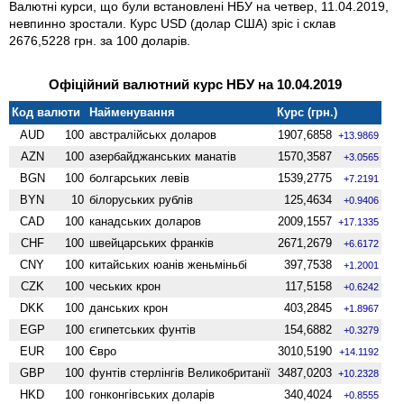
Валютні курси, що були встановлені НБУ на четвер, 11.04.2019,
невпинно зростали. Курс USD (долар США) зріс і склав
2676,5228 грн. за 100 доларів.
Офіційний валютний курс НБУ на 10.04.2019
Код валюти
Найменування
Курс (грн.)
AUD
100
австралійськх доларов
1907,6858
+13.9869
AZN
100
азербайджанських манатів
1570,3587
+3.0565
BGN
100
болгарських левів
1539,2775
+7.2191
BYN
10
білоруських рублів
125,4634
+0.9406
CAD
100
канадських доларов
2009,1557
+17.1335
CHF
100
швейцарських франків
2671,2679
+6.6172
CNY
100
китайських юанів женьмiньбi
397,7538
+1.2001
CZK
100
чеських крон
117,5158
+0.6242
DKK
100
данських крон
403,2845
+1.8967
EGP
100
єгипетських фунтів
154,6882
+0.3279
EUR
100
Євро
3010,5190
+14.1192
GBP
100
фунтів стерлінгів Велико­британії
3487,0203
+10.2328
HKD
100
гонконгівських доларів
340,4024
+0.8555