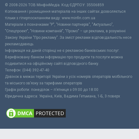
© 2008-2026 ТОВ МiнфiнМедiа. Код ЄДРПОУ: 35506859
Копіювання і розміщення матеріалів на інших сайтах дозволяється
тільки з гіперпосиланням виду: www.minfin.com.ua
Матеріали з позначками "Р", "Новини партнерів", "Актуально",
"Спецпроект", "Новини компаній", "Промо" – це реклама, в розумінні
Закону України "Про рекламу". За зміст реклами відповідальність несе
рекламодавець.
Інформація на даній сторінці не є рекламою банківських послуг.
Верифіковану банком інформацію про продукти та послуги можна
подивитися на офіційному сайті відповідного банку.
Телефон: (044) 392-47-40
Дзвінок в межах території України з усіх номерів операторів мобільного
та міського зв’язку за тарифами операторів
Графік роботи: понеділок – п’ятниця з 09:00 до 18:00
Юридична адреса: Україна, Київ, Вадима Гетьмана, 1-Б, 3 поверх