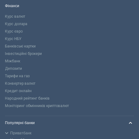
Фінанси
Курс валют
Курс долара
Курс євро
Курс НБУ
Банківські картки
Інвестиційні брокери
Міжбанк
Депозити
Тарифи на газ
Конвертер валют
Кредит онлайн
Народний рейтинг банків
Моніторинг обмінників криптовалют
Популярні банки
Приватбанк