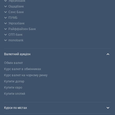
Укрсиббанк
Ощадбанк
Сенс Банк
ПУМБ
Укргазбанк
Райффайзен Банк
ОТП банк
monobank
Валютний аукціон
Обмін валют
Курс валют в обмінниках
Курс валют на чорному ринку
Купити долар
Купити євро
Купити злотий
Курси по містах